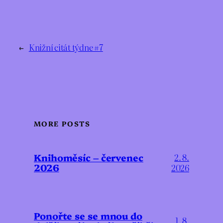
←
Knižní citát týdne #7
MORE POSTS
Knihoměsíc – červenec
2. 8.
2026
2026
Ponořte se se mnou do
1. 8.