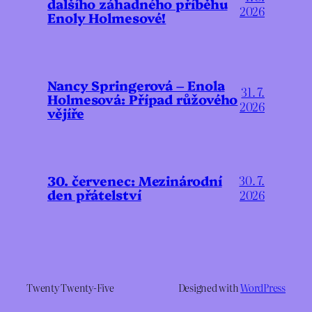
dalšího záhadného příběhu
2026
Enoly Holmesové!
Nancy Springerová – Enola
31. 7.
Holmesová: Případ růžového
2026
vějíře
30. červenec: Mezinárodní
30. 7.
den přátelství
2026
Twenty Twenty-Five
Designed with
WordPress