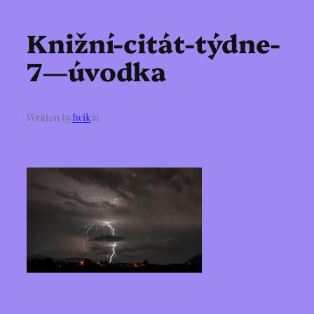
Knižní-citát-týdne-
7—úvodka
Written by
Iwik
in