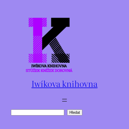
Přeskočit
na
obsah
Iwíkova knihovna
Hledat
Hledat