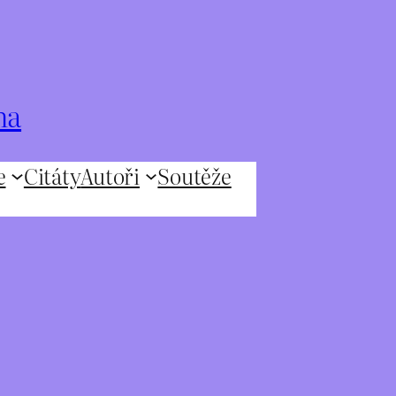
na
e
Citáty
Autoři
Soutěže