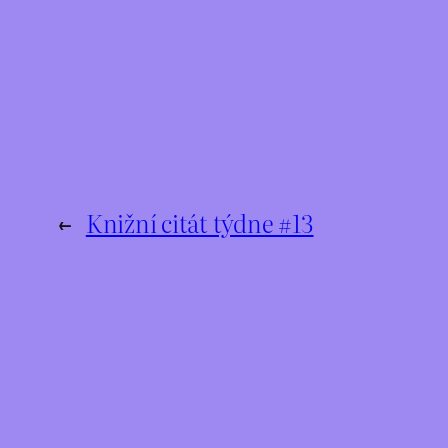
←
Knižní citát týdne #13