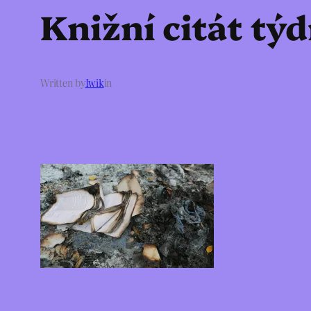
Knižní citát tý
Written by
Iwik
in