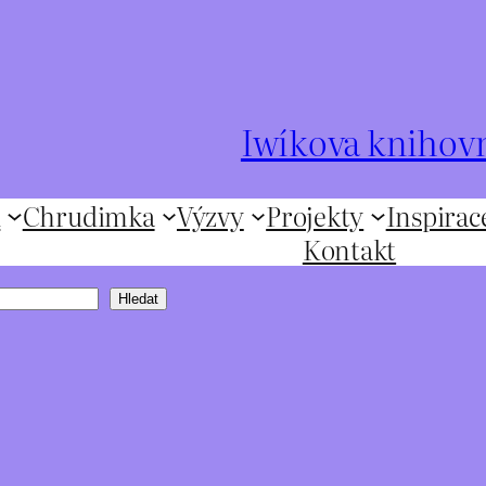
Iwíkova knihov
ů
Chrudimka
Výzvy
Projekty
Inspirac
Kontakt
Hledat