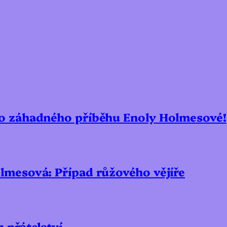
ho záhadného příběhu Enoly Holmesové!
lmesová: Případ růžového vějíře
 přátelství