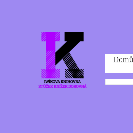
Přeskočit
na
obsah
Dom
Hledat