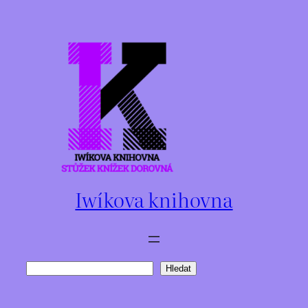
Přeskočit
na
obsah
Iwíkova knihovna
Hledat
Hledat