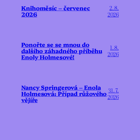
Knihoměsíc – červenec
2. 8.
2026
2026
Ponořte se se mnou do
1. 8.
dalšího záhadného příběhu
2026
Enoly Holmesové!
Nancy Springerová – Enola
31. 7.
Holmesová: Případ růžového
2026
vějíře