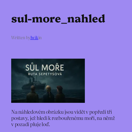
sul-more_nahled
Written by
Iwik
in
Na náhledovém obrázku jsou vidět v popředí tři
postavy, jež hledí k rozbouřenému moři, na němž
v pozadí pluje loď.