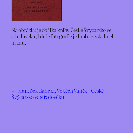
Na obrázku je obálka knihy České Švýcarsko ve
středověku, kde je fotografie jednoho ze skalních
hradů.
←
František Gabriel, Vojtěch Vaněk – České
Švýcarsko ve středověku