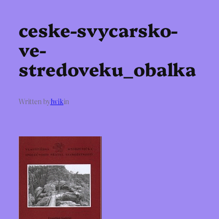
ceske-svycarsko-
ve-
stredoveku_obalka
Written by
Iwik
in