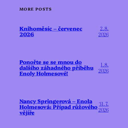
MORE POSTS
Knihoměsíc – červenec
2. 8.
2026
2026
Ponořte se se mnou do
1. 8.
dalšího záhadného příběhu
2026
Enoly Holmesové!
Nancy Springerová – Enola
31. 7.
Holmesová: Případ růžového
2026
vějíře