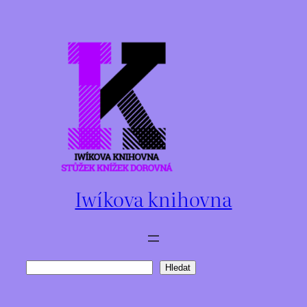
Přeskočit
na
obsah
Iwíkova knihovna
Hledat
Hledat