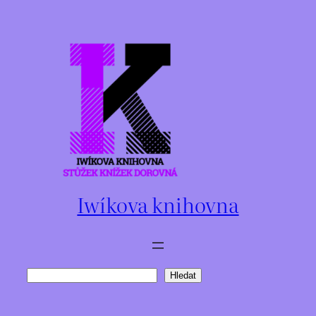
Přeskočit
na
obsah
Iwíkova knihovna
Hledat
Hledat