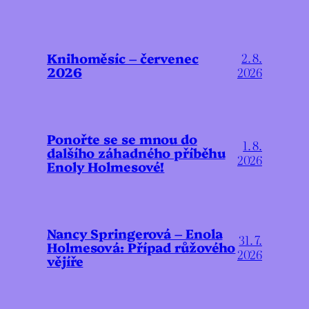
Knihoměsíc – červenec
2. 8.
2026
2026
Ponořte se se mnou do
1. 8.
dalšího záhadného příběhu
2026
Enoly Holmesové!
Nancy Springerová – Enola
31. 7.
Holmesová: Případ růžového
2026
vějíře