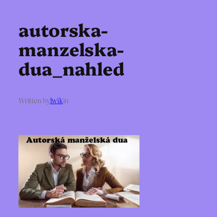
autorska-
manzelska-
dua_nahled
Written by
Iwik
in