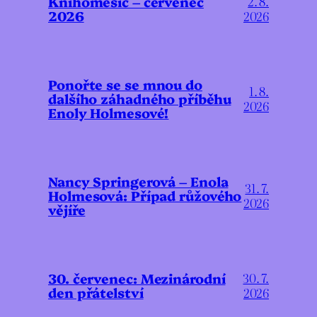
Knihoměsíc – červenec
2. 8.
2026
2026
Ponořte se se mnou do
1. 8.
dalšího záhadného příběhu
2026
Enoly Holmesové!
Nancy Springerová – Enola
31. 7.
Holmesová: Případ růžového
2026
vějíře
30. červenec: Mezinárodní
30. 7.
den přátelství
2026