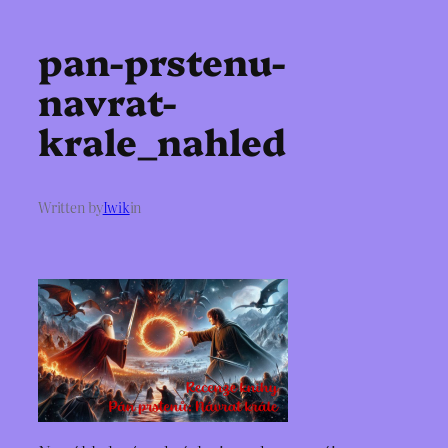
pan-prstenu-
navrat-
krale_nahled
Written by
Iwik
in