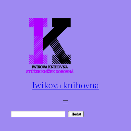
Přeskočit
na
obsah
Iwíkova knihovna
Hledat
Hledat