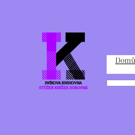
Přeskočit
na
obsah
Dom
Hledat