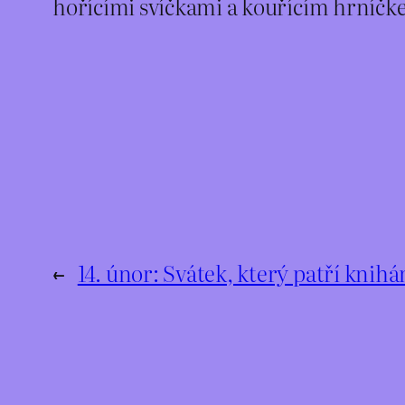
hořícími svíčkami a kouřícím hrníčke
←
14. únor: Svátek, který patří knih