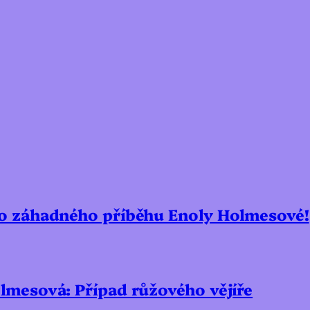
ho záhadného příběhu Enoly Holmesové!
lmesová: Případ růžového vějíře