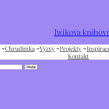
Iwíkova knihov
ů
Chrudimka
Výzvy
Projekty
Inspirac
Kontakt
Hledat