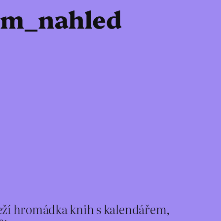
ham_nahled
leží hromádka knih s kalendářem,