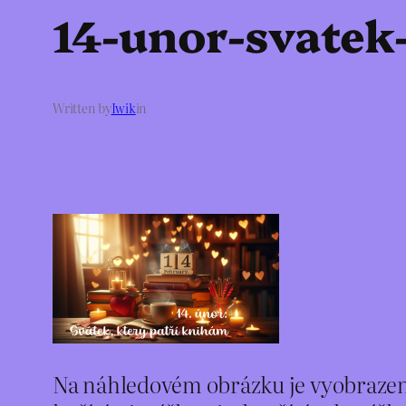
14-unor-svatek
Written by
Iwik
in
Na náhledovém obrázku je vyobrazeno