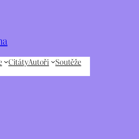
na
e
Citáty
Autoři
Soutěže