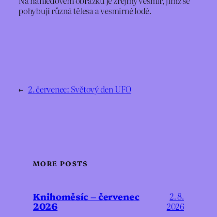
Na náhledovém obrázku je zřejmý vesmír, jímž se
pohybují různá tělesa a vesmírné lodě.
←
2. červenec: Světový den UFO
MORE POSTS
Knihoměsíc – červenec
2. 8.
2026
2026