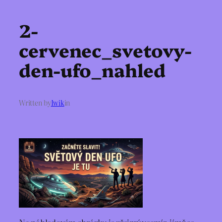
2-
cervenec_svetovy-
den-ufo_nahled
Written by
Iwik
in