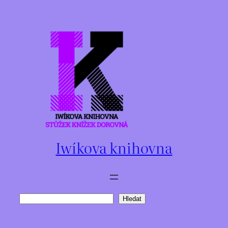
Přeskočit
na
obsah
Iwíkova knihovna
Hledat
Hledat