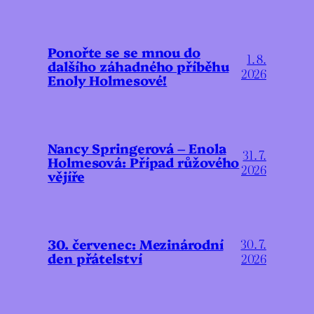
Ponořte se se mnou do
1. 8.
dalšího záhadného příběhu
2026
Enoly Holmesové!
Nancy Springerová – Enola
31. 7.
Holmesová: Případ růžového
2026
vějíře
30. červenec: Mezinárodní
30. 7.
den přátelství
2026