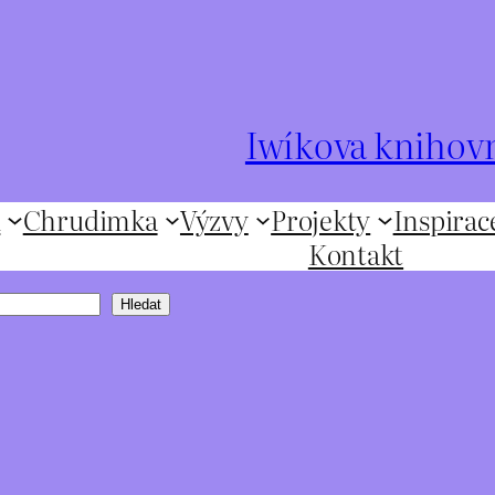
Iwíkova knihov
ů
Chrudimka
Výzvy
Projekty
Inspirac
Kontakt
Hledat