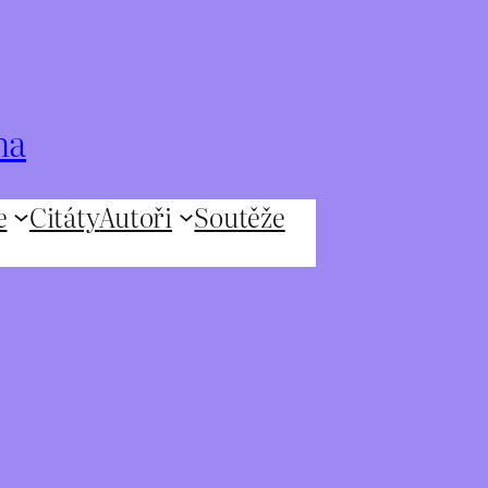
na
e
Citáty
Autoři
Soutěže