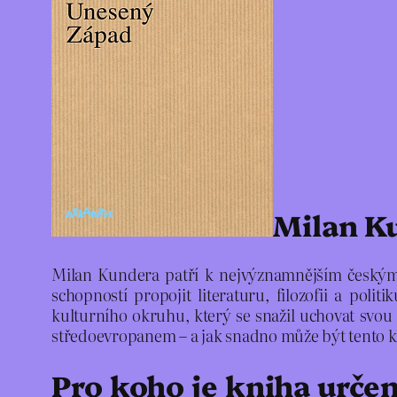
Milan Ku
Milan Kundera patří k nejvýznamnějším českým au
schopností propojit literaturu, filozofii a poli
kulturního okruhu, který se snažil uchovat svou
středoevropanem – a jak snadno může být tento k
Pro koho je kniha urče