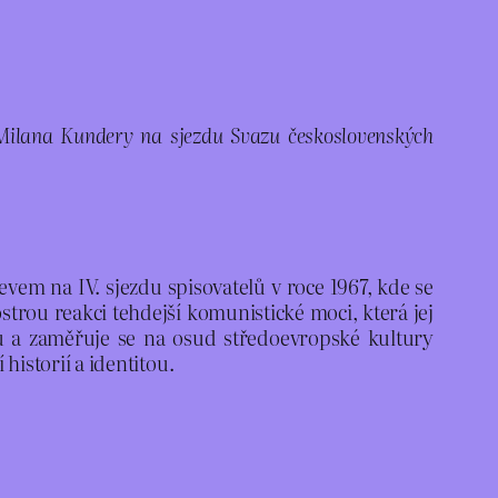
Milana Kundery na sjezdu Svazu československých
evem na IV. sjezdu spisovatelů v roce 1967, kde se
trou reakci tehdejší komunistické moci, která jej
tu a zaměřuje se na osud středoevropské kultury
historií a identitou.