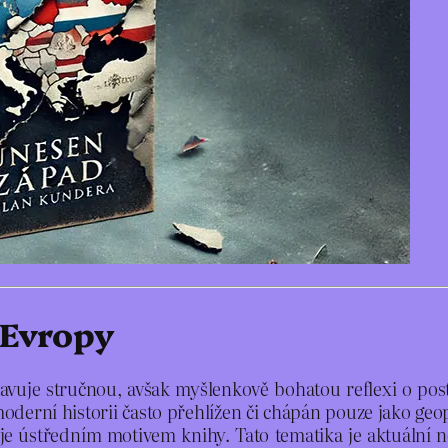
 Evropy
uje stručnou, avšak myšlenkově bohatou reflexi o posta
oderní historii často přehlížen či chápán pouze jako geop
je ústředním motivem knihy. Tato tematika je aktuální n