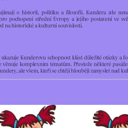
ajímají o historii, politiku a filozofii. Kundera zde n
pro pochopení střední Evropy a jejího postavení ve s
 na historické a kulturní souvislosti.
 ukazuje Kunderovu schopnost klást důležité otázky a formu
se věnuje komplexním tématům. Přestože některé pasáž
undery, ale všem, kteří se chtějí hlouběji zamyslet nad 