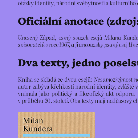
otázky identity, národní svébytnosti a kulturního 
Oficiální anotace (zdroj
Unesený Západ, osmý svazek esejů Milana Kunder
spisovatelů v roce 1967, a francouzsky psaný esej U
Dva texty, jedno posels
Kniha se skládá ze dvou esejů:
Nesamozřejmost n
autor zabývá křehkostí národní identity, zvláště
vnímala jako politický a filozofický akt odpor
v průběhu 20. století. Oba texty mají nadčasový ch