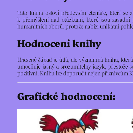
Tato kniha osloví především čtenáře, kteří se z
k přemýšlení nad otázkami, které jsou zásadní 
humanitních oborů, protože nabízí unikátní pohled
Hodnocení knihy
Unesený Západ
je útlá, ale významná kniha, která
umocňuje jasný a srozumitelný jazyk, přestože 
pozitivní. Knihu lze doporučit nejen příznivcům K
Grafické hodnocení: