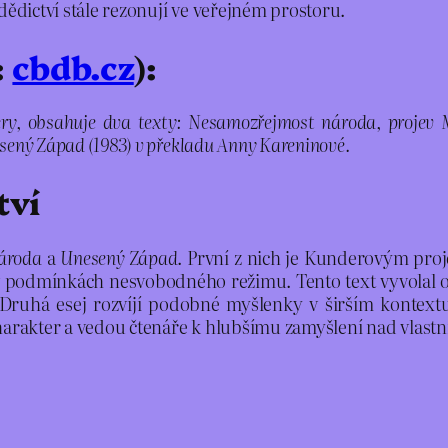
dědictví stále rezonují ve veřejném prostoru.
:
cbdb.cz
):
y, obsahuje dva texty: Nesamozřejmost národa, projev 
nesený Západ (1983) v překladu Anny Kareninové.
tví
ároda
a
Unesený Západ
. První z nich je Kunderovým proj
 v podmínkách nesvobodného režimu. Tento text vyvolal os
u. Druhá esej rozvíjí podobné myšlenky v širším kontex
arakter a vedou čtenáře k hlubšímu zamyšlení nad vlastní 