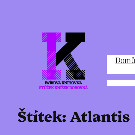
Přeskočit
na
obsah
Dom
Hledat
Štítek:
Atlantis