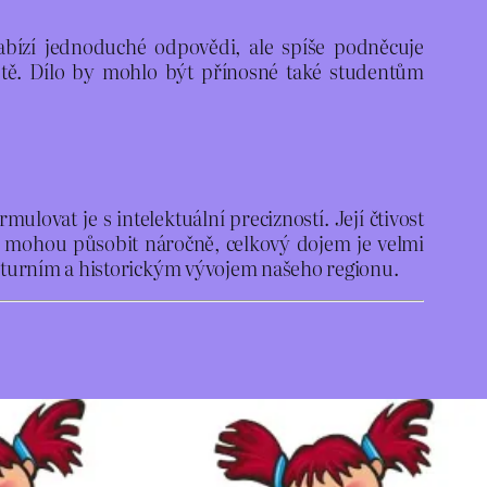
enabízí jednoduché odpovědi, ale spíše podněcuje
větě. Dílo by mohlo být přínosné také studentům
lovat je s intelektuální precizností. Její čtivost
e mohou působit náročně, celkový dojem je velmi
kulturním a historickým vývojem našeho regionu.