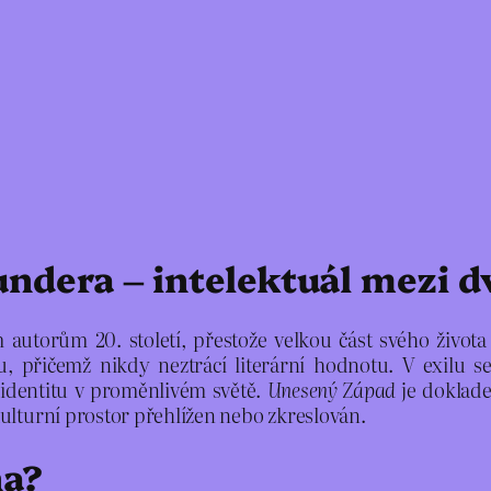
ndera – intelektuál mezi 
torům 20. století, přestože velkou část svého života st
tiku, přičemž nikdy neztrácí literární hodnotu. V exilu s
 identitu v proměnlivém světě.
Unesený Západ
je doklade
ulturní prostor přehlížen nebo zkreslován.
na?