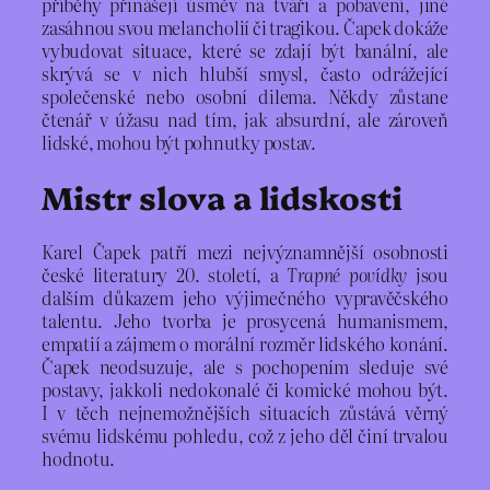
příběhy přinášejí úsměv na tváři a pobavení, jiné
zasáhnou svou melancholií či tragikou. Čapek dokáže
vybudovat situace, které se zdají být banální, ale
skrývá se v nich hlubší smysl, často odrážející
společenské nebo osobní dilema. Někdy zůstane
čtenář v úžasu nad tím, jak absurdní, ale zároveň
lidské, mohou být pohnutky postav.
Mistr slova a lidskosti
Karel Čapek patří mezi nejvýznamnější osobnosti
české literatury 20. století, a
Trapné povídky
jsou
dalším důkazem jeho výjimečného vypravěčského
talentu. Jeho tvorba je prosycená humanismem,
empatií a zájmem o morální rozměr lidského konání.
Čapek neodsuzuje, ale s pochopením sleduje své
postavy, jakkoli nedokonalé či komické mohou být.
I v těch nejnemožnějších situacích zůstává věrný
svému lidskému pohledu, což z jeho děl činí trvalou
hodnotu.