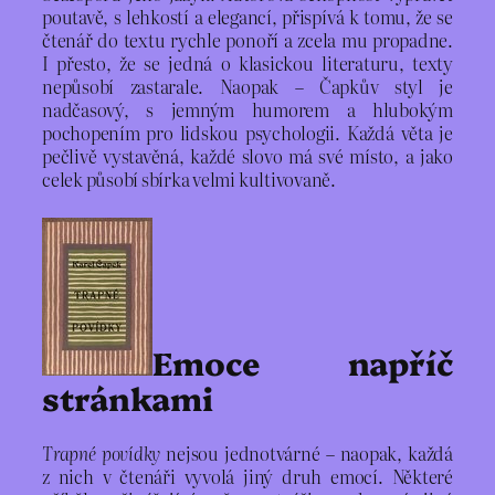
poutavě, s lehkostí a elegancí, přispívá k tomu, že se
čtenář do textu rychle ponoří a zcela mu propadne.
I přesto, že se jedná o klasickou literaturu, texty
nepůsobí zastarale. Naopak – Čapkův styl je
nadčasový, s jemným humorem a hlubokým
pochopením pro lidskou psychologii. Každá věta je
pečlivě vystavěná, každé slovo má své místo, a jako
celek působí sbírka velmi kultivovaně.
Emoce napříč
stránkami
Trapné povídky
nejsou jednotvárné – naopak, každá
z nich v čtenáři vyvolá jiný druh emocí. Některé