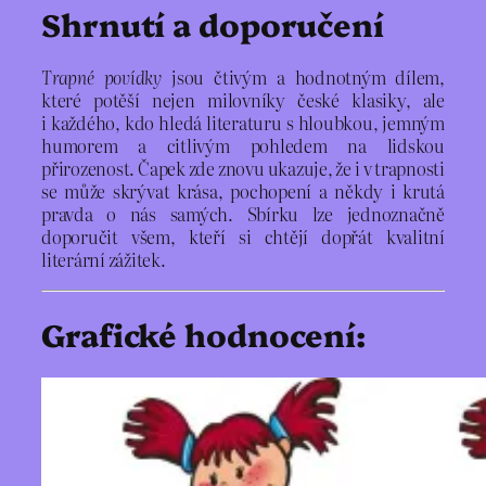
Shrnutí a doporučení
Trapné povídky
jsou čtivým a hodnotným dílem,
které potěší nejen milovníky české klasiky, ale
i každého, kdo hledá literaturu s hloubkou, jemným
humorem a citlivým pohledem na lidskou
přirozenost. Čapek zde znovu ukazuje, že i v trapnosti
se může skrývat krása, pochopení a někdy i krutá
pravda o nás samých. Sbírku lze jednoznačně
doporučit všem, kteří si chtějí dopřát kvalitní
literární zážitek.
Grafické hodnocení: