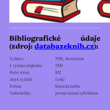
Bibliografické údaje
(zdroj:
databazeknih.cz
):
Vydáno:
1926, Aventinum
1. vydání originálu:
1920
Počet stran:
102
Jazyk vydání:
český
Forma:
klasická kniha
Vazba knihy:
pevná/vázaná s přebalem