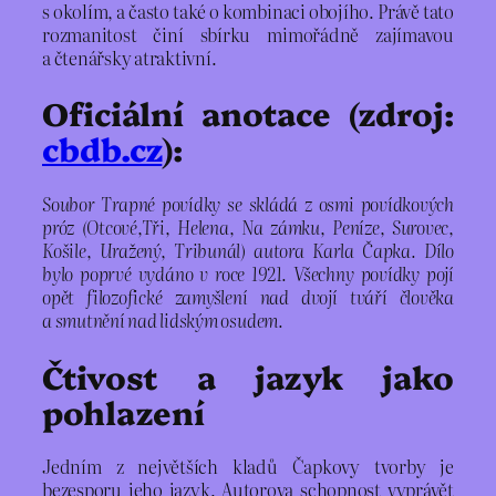
s okolím, a často také o kombinaci obojího. Právě tato
rozmanitost činí sbírku mimořádně zajímavou
a čtenářsky atraktivní.
Oficiální anotace (zdroj:
cbdb.cz
):
Soubor Trapné povídky se skládá z osmi povídkových
próz (Otcové,Tři, Helena, Na zámku, Peníze, Surovec,
Košile, Uražený, Tribunál) autora Karla Čapka. Dílo
bylo poprvé vydáno v roce 1921. Všechny povídky pojí
opět filozofické zamyšlení nad dvojí tváří člověka
a smutnění nad lidským osudem.
Čtivost a jazyk jako
pohlazení
Jedním z největších kladů Čapkovy tvorby je
bezesporu jeho jazyk. Autorova schopnost vyprávět