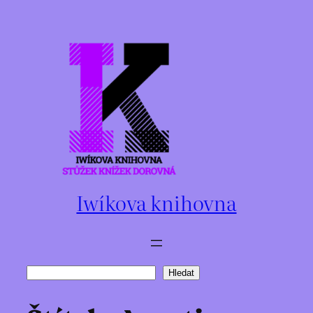
Přeskočit
na
obsah
Iwíkova knihovna
Hledat
Hledat