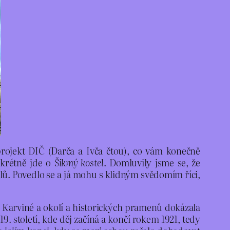
rojekt DIČ (Darča a Ivča čtou), co vám konečně
nkrétně jde o
Šikmý kostel
. Domluvily jsme se, že
dílů. Povedlo se a já mohu s klidným svědomím říci,
 z Karviné a okolí a historických pramenů dokázala
. století, kde děj začíná a končí rokem 1921, tedy