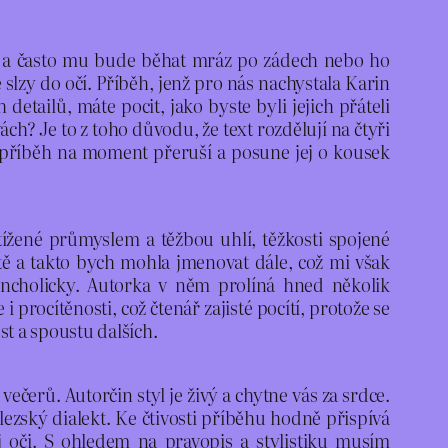
ěje a často mu bude běhat mráz po zádech nebo ho
 slzy do očí. Příběh, jenž pro nás nachystala Karin
etailů, máte pocit, jako byste byli jejich přáteli
vách? Je to z toho důvodu, že text rozdělují na čtyři
a příběh na moment přeruší a posune jej o kousek
tížené průmyslem a těžbou uhlí, těžkosti spojené
tě a takto bych mohla jmenovat dále, což mi však
lancholicky. Autorka v něm prolíná hned několik
procítěnosti, což čtenář zajisté pocítí, protože se
st a spoustu dalších.
ečerů. Autorčin styl je živý a chytne vás za srdce.
lezský dialekt. Ke čtivosti příběhu hodně přispívá
j oči. S ohledem na pravopis a stylistiku musím