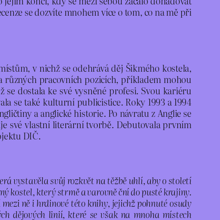
 po jejím konci, kdy se mezi sebou začalo dohadovat
recenze se dozvíte mnohem více o tom, co na mě při
 místům, v nichž se odehrává děj Šikmého kostela,
la na různých pracovních pozicích, příkladem mohou
ož se dostala ke své vysněné profesi. Svou kariéru
a se také kulturní publicistice. Roky 1993 a 1994
ličtiny a anglické historie. Po návratu z Anglie se
e své vlastní literární tvorbě. Debutovala prvním
ojektu DIČ.
á vystavěla svůj rozkvět na těžbě uhlí, aby o století
mý kostel, který strmě a varovně ční do pusté krajiny.
mezi ně i hrdinové této knihy, jejichž pohnuté osudy
ých dějových linií, které se však na mnoha místech