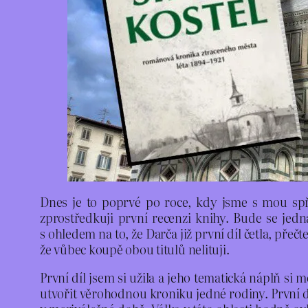
Dnes je to poprvé po roce, kdy jsme s mou s
zprostředkuji první recenzi knihy. Bude se jedn
s ohledem na to, že Darča již první díl četla, pře
že vůbec koupě obou titulů nelituji.
První díl jsem si užila a jeho tematická náplň si
utvořit věrohodnou kroniku jedné rodiny. První dí