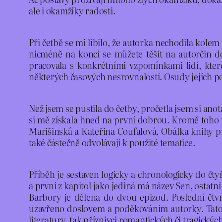
ale i okamžiky radosti.
Při četbě se mi líbilo, že autorka nechodila ko
nicméně na konci se můžete těšit na autorčin d
pracovala s konkrétními vzpomínkami lidí, které
některých časových nesrovnalostí. Osudy jejích post
Než jsem se pustila do četby, pročetla jsem si anot
si mě získala hned na první dobrou. Kromě toho m
Marišinská a Kateřina Coufalová. Obálka knihy p
také částečně odvolávají k použité tematice.
Příběh je sestaven logicky a chronologicky do čty
a první z kapitol jako jediná má název Sen, ostatní
Barbory je dělena do dvou epizod. Poslední čtvrt
uzavřeno doslovem a poděkováním autorky. Tato ro
literatury, tak příznivci romantických či tragických