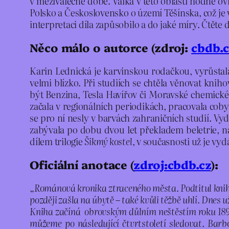
v meziválečné době. Válka v této oblasti hodně ovl
Polsko a Československo o území Těšínska, což je 
interpretaci díla zapůsobilo a do jaké míry. Čtěte d
Něco málo o autorce (zdroj:
cbdb.c
Karin Lednická je karvinskou rodačkou, vyrůstala
velmi blízko. Při studiích se chtěla věnovat knih
být Benzina, Tesla Havířov či Moravské chemické z
začala v regionálních periodikách, pracovala cob
se pro ní nesly v barvách zahraničních studií. Vyd
zabývala po dobu dvou let překladem beletrie, ná
dílem trilogie
Šikmý kostel
, v současnosti už je vy
Oficiální anotace (
zdroj:cbdb.cz
):
„Románová kronika ztraceného města. Podtitul knihy l
později zašla na úbytě – také kvůli těžbě uhlí. Dnes 
Kniha začíná obrovským důlním neštěstím roku 1894, 
můžeme po následující čtvrtstoletí sledovat. Barb