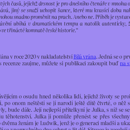
tých časů, jejichž drsnost je pro dnešního čtenáře v mnoha 
vá, jiný se snaží uchopit šance, které mu kvasící doba n
ka mohou snadno proměnit na prach. Anebo ne. Příběh je vyst
ávění ubíhá v dramatickém tempu a natolik autenticky, 
ve třinácté komnatě české historie.“
ána v roce 2020 v nakladatelství
Bílá vrána
. Jedná se o prv
ás recenze zaujme, můžete si publikaci zakoupit buď
na s
jícím o osudu hned několika lidí, jejichž životy se prolín
tí, po onom neštěstí se jí narodí ještě dítě čtvrté, o 
yly, bude dále. Její nejlepší přítelkyní je Julka, s níž s
těhotenství. Julka jí pomůže přenést se přes všechny p
 dvěma ženám je Ludwik, jenž je o generaci mladší a ukazuj
se z pomyslného dna sebrat a žit dál. Situace je zocelují