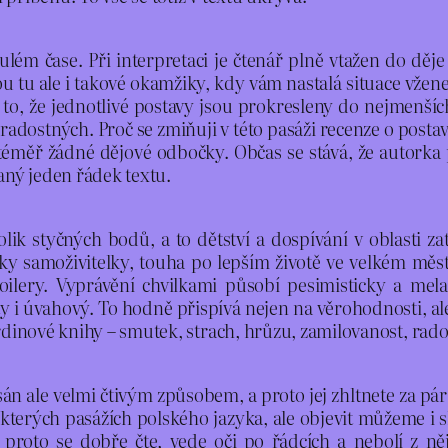
nulém čase. Při interpretaci je čtenář plně vtažen do d
u tu ale i takové okamžiky, kdy vám nastalá situace vžene
to, že jednotlivé postavy jsou prokresleny do nejmenších d
ch radostných. Proč se zmiňuji v této pasáži recenze o posta
je téměř žádné dějové odbočky. Občas se stává, že autork
aný jeden řádek textu.
k styčných bodů, a to dětství a dospívání v oblasti za
atky samoživitelky, touha po lepším životě ve velkém měs
poilery. Vyprávění chvilkami působí pesimisticky a me
 i úvahový. To hodně přispívá nejen na věrohodnosti, ale i 
rdinové knihy – smutek, strach, hrůzu, zamilovanost, rado
n ale velmi čtivým způsobem, a proto jej zhltnete za pár v
ěkterých pasážích polského jazyka, ale objevit můžeme i s
 proto se dobře čte, vede oči po řádcích a nebolí z ně