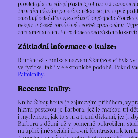
proplétají a vytvářejí plastický obraz polozapomenu
životním výzvám po svém: někdo se jim trpně poddá
zasahují velké dějiny, které úsilí obyčejného člově
nebyly v české románové tvorbě zpracovány. Vypr
zaznamenávající i to, co donedávna zůstavalo skryto 
Základní informace o knize:
Románová kronika s názvem
Šikmý kostel
byla vyd
ve fyzické, tak i v elektronické podobě. Pokud v
Palmknihy
.
Recenze knihy:
Kniha
Šikmý kostel
je zajímavým příběhem, vyprávě
hlavní postavou je Barbora, jež je matkou tří dě
i myšlenkou, jak to s ní a třemi dívkami, jež jí zb
Barbora s dětmi už v poměrně pokročilém stadiu 
na úplně jiné sociální úrovni. Kontrastem k těmto
Ač postavy prožívají mnoho zlých okamžiků, dokáží 