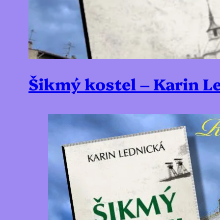
Šikmý kostel – Karin L