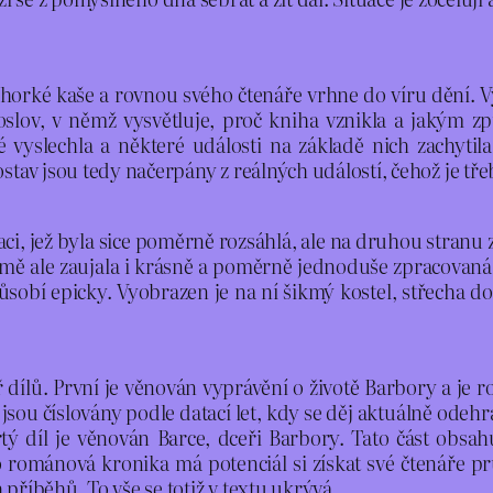
lem horké kaše a rovnou svého čtenáře vrhne do víru dění
oslov, v němž vysvětluje, proč kniha vznikla a jakým z
 vyslechla a některé události na základě nich zachytila 
av jsou tedy načerpány z reálných událostí, čehož je třeba s
aci, jež byla sice poměrně rozsáhlá, ale na druhou stranu 
ě ale zaujala i krásně a poměrně jednoduše zpracovaná o
ůsobí epicky. Vyobrazen je na ní šikmý kostel, střecha d
ř dílů. První je věnován vyprávění o životě Barbory a je
 jsou číslovány podle datací let, kdy se děj aktuálně odehr
ý díl je věnován Barce, dceři Barbory. Tato část obsahu
mánová kronika má potenciál si získat své čtenáře průřez
 příběhů. To vše se totiž v textu ukrývá.