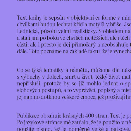
Text knihy je sepsán v objektivní er-formě v mi
chvilkami budou lechtat křídla motýlů v břiše. Jso
Lednická, působí velmi realisticky. S ohledem na 
a stáli jim po boku ve chvílích nejtěžších, ale i tě
části, ale i přesto je děj přímočarý a neobsahu
dále. Toto poznáme na základě faktu, že je vynech
Co se týká tematiky a námětu, můžeme dát několi
s výbuchy v dolech, smrt a život, těžký život m
nepřísluší, protože by se již mohlo jednat o s
slohových postupů, a to vyprávěcí, popisný a místy
jej naplno dotknou veškeré emoce, jež prožívají h
Publikace obsahuje krásných 400 stran. Text je psá
Po jazykové stránce mě zaujalo, že je použito v n
použité písmo, jež je poměrně velké a patkové,