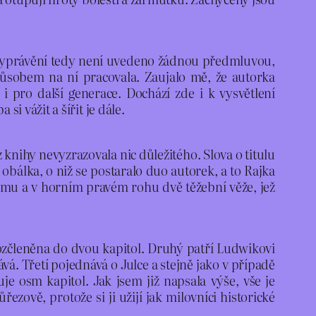
. Vyprávění tedy není uvedeno žádnou předmluvou,
působem na ní pracovala. Zaujalo mě, že autorka
i pro další generace. Dochází zde i k vysvětlení
i vážit a šířit je dále.
z knihy nevyzrazovala nic důležitého. Slova o titulu
bálka, o niž se postaralo duo autorek, a to Rajka
omu a v horním pravém rohu dvě těžební věže, jež
 rozčleněna do dvou kapitol. Druhý patří Ludwikovi
ává. Třetí pojednává o Julce a stejně jako v případě
je osm kapitol. Jak jsem již napsala výše, vše je
ově, protože si ji užijí jak milovníci historické