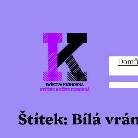
Přeskočit
na
obsah
Dom
Hledat
Štítek:
Bílá vrá