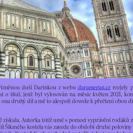
přízněnou duší Darinkou z webu
daramegan.cz
rozjely p
at o titul, jenž byl vylosován na měsíc květen 2021, ko
čte ona druhý díl a mě to alespoň dovede k přečtení obou 
 mě získala. Autorka totiž umě s pomocí vyprávění rodáků
l Šikmého kostela vás zavede do období druhé poloviny 19