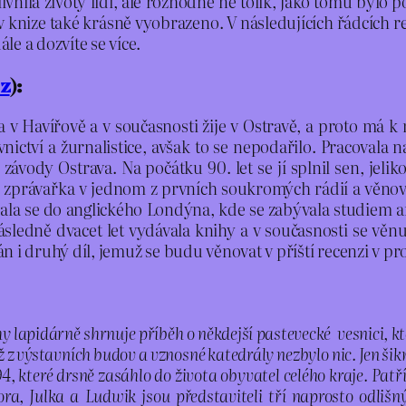
ivnila životy lidí, ale rozhodně ne tolik, jako tomu bylo
v knize také krásně vyobrazeno. V následujících řádcích 
ále a dozvíte se více.
z
):
 v Havířově a v současnosti žije v Ostravě, a proto má k
ovnictví a žurnalistice, avšak to se nepodařilo. Pracova
ávody Ostrava. Na počátku 90. let se jí splnil sen, jelik
y zprávařka v jednom z prvních soukromých rádií a věnoval
ala se do anglického Londýna, kde se zabývala studiem ang
sledně dvacet let vydávala knihy a v současnosti se věnuj
dán i druhý díl, jemuž se budu věnovat v příští recenzi v pr
apidárně shrnuje příběh o někdejší pastevecké vesnici, kter
už z výstavních budov a vznosné katedrály nezbylo nic. Jen šik
které drsně zasáhlo do života obyvatel celého kraje. Patří 
ora, Julka a Ludwik jsou představiteli tří naprosto odlišn