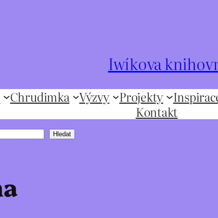
Iwíkova knihov
ů
Chrudimka
Výzvy
Projekty
Inspirac
Kontakt
Hledat
na