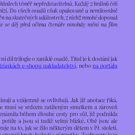
ohledech téměř nepředstavitelná. Každý z hrdinů čelí
abízí. Do všech osudů však opakovaně a nemilosrdně
avěn na skutečných událostech, z nichž mnohé doposud
že se děj před očima čtenáře mnohdy mění na film
ní díl trilogie o zaniklé osadě. Titul je k dostání jak
tránkách e-shopu nakladatelství
, nebo
na portálu
ají a vzájemně se ovlivňují. Jak již anotace říká,
něž se musí se srdcem zatíženým smutkem a zároveň
e seznámila během dlouhé cesty pro sůl, již podnikla
otíže a jsou si tudíž velmi blízké. Obě jsou ale
e na to, jak se žilo některým dětem v 19. století.
 a otupují hroty bolesti a zármutku. Zachyceny jsou