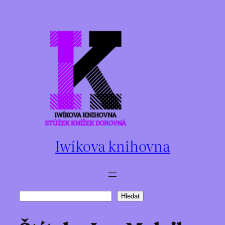
Přeskočit
na
obsah
Iwíkova knihovna
Hledat
Hledat