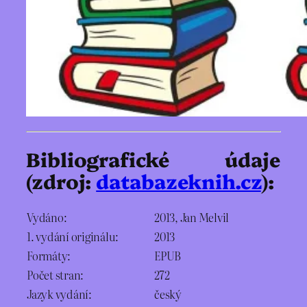
Bibliografické údaje
(zdroj:
databazeknih.cz
):
Vydáno:
2013, Jan Melvil
1. vydání originálu:
2013
Formáty:
EPUB
Počet stran:
272
Jazyk vydání:
český