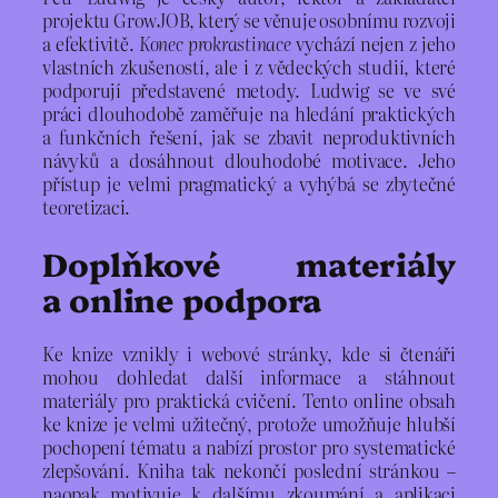
projektu GrowJOB, který se věnuje osobnímu rozvoji
a efektivitě.
Konec prokrastinace
vychází nejen z jeho
vlastních zkušeností, ale i z vědeckých studií, které
podporují představené metody. Ludwig se ve své
práci dlouhodobě zaměřuje na hledání praktických
a funkčních řešení, jak se zbavit neproduktivních
návyků a dosáhnout dlouhodobé motivace. Jeho
přístup je velmi pragmatický a vyhýbá se zbytečné
teoretizaci.
Doplňkové materiály
a online podpora
Ke knize vznikly i webové stránky, kde si čtenáři
mohou dohledat další informace a stáhnout
materiály pro praktická cvičení. Tento online obsah
ke knize je velmi užitečný, protože umožňuje hlubší
pochopení tématu a nabízí prostor pro systematické
zlepšování. Kniha tak nekončí poslední stránkou –
naopak motivuje k dalšímu zkoumání a aplikaci