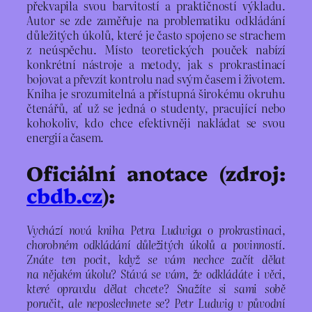
překvapila svou barvitostí a praktičností výkladu.
Autor se zde zaměřuje na problematiku odkládání
důležitých úkolů, které je často spojeno se strachem
z neúspěchu. Místo teoretických pouček nabízí
konkrétní nástroje a metody, jak s prokrastinací
bojovat a převzít kontrolu nad svým časem i životem.
Kniha je srozumitelná a přístupná širokému okruhu
čtenářů, ať už se jedná o studenty, pracující nebo
kohokoliv, kdo chce efektivněji nakládat se svou
energií a časem.
Oficiální anotace (zdroj:
cbdb.cz
):
Vychází nová kniha Petra Ludwiga o prokrastinaci,
chorobném odkládání důležitých úkolů a povinností.
Znáte ten pocit, když se vám nechce začít dělat
na nějakém úkolu? Stává se vám, že odkládáte i věci,
které opravdu dělat chcete? Snažíte si sami sobě
poručit, ale neposlechnete se? Petr Ludwig v původní