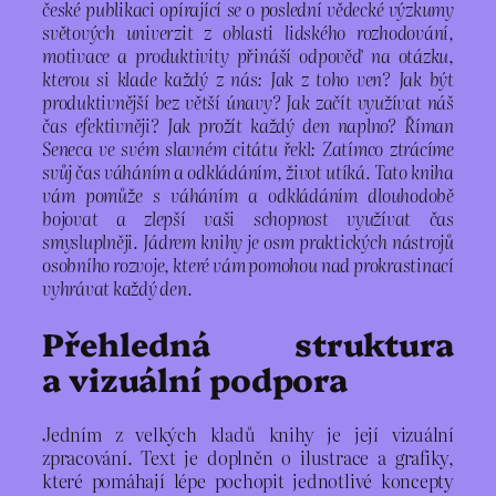
české publikaci opírající se o poslední vědecké výzkumy
světových univerzit z oblasti lidského rozhodování,
motivace a produktivity přináší odpověď na otázku,
kterou si klade každý z nás: Jak z toho ven? Jak být
produktivnější bez větší únavy? Jak začít využívat náš
čas efektivněji? Jak prožít každý den naplno? Říman
Seneca ve svém slavném citátu řekl: Zatímco ztrácíme
svůj čas váháním a odkládáním, život utíká. Tato kniha
vám pomůže s váháním a odkládáním dlouhodobě
bojovat a zlepší vaši schopnost využívat čas
smysluplněji. Jádrem knihy je osm praktických nástrojů
osobního rozvoje, které vám pomohou nad prokrastinací
vyhrávat každý den.
Přehledná struktura
a vizuální podpora
Jedním z velkých kladů knihy je její vizuální
zpracování. Text je doplněn o ilustrace a grafiky,
které pomáhají lépe pochopit jednotlivé koncepty