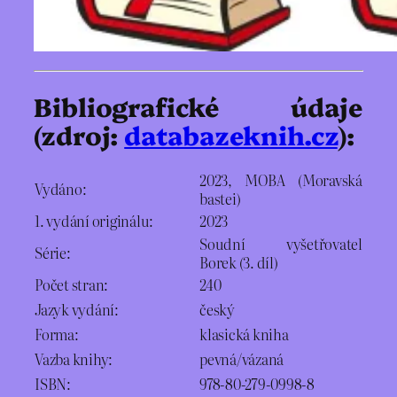
Bibliografické údaje
(zdroj:
databazeknih.cz
):
2023, MOBA (Moravská
Vydáno:
bastei)
1. vydání originálu:
2023
Soudní vyšetřovatel
Série:
Borek (3. díl)
Počet stran:
240
Jazyk vydání:
český
Forma:
klasická kniha
Vazba knihy:
pevná/vázaná
ISBN:
978-80-279-0998-8