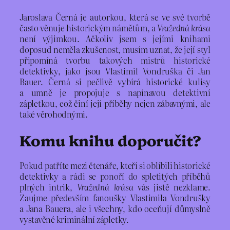
Jaroslava Černá je autorkou, která se ve své tvorbě
často věnuje historickým námětům, a
Vražedná krása
není výjimkou. Ačkoliv jsem s jejími knihami
doposud neměla zkušenost, musím uznat, že její styl
připomíná tvorbu takových mistrů historické
detektivky, jako jsou Vlastimil Vondruška či Jan
Bauer. Černá si pečlivě vybírá historické kulisy
a umně je propojuje s napínavou detektivní
zápletkou, což činí její příběhy nejen zábavnými, ale
také věrohodnými.
Komu knihu doporučit?
Pokud patříte mezi čtenáře, kteří si oblíbili historické
detektivky a rádi se ponoří do spletitých příběhů
plných intrik,
Vražedná krása
vás jistě nezklame.
Zaujme především fanoušky Vlastimila Vondrušky
a Jana Bauera, ale i všechny, kdo oceňují důmyslně
vystavěné kriminální zápletky.