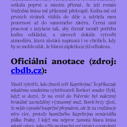
setkala poprvé a musím přiznat, že její román
Vražedná krása
mě příjemně překvapil. Kniha mě od
prvních stránek vtáhla do děje a udržela mou
pozornost až do samotného závěru. Černá umí
pracovat s jazykem tak, aby čtenář neměl potřebu
knihu odkládat, a zároveň dokáže vytvořit
atmosféru, která zůstává napínavá i ve chvílích, kdy
by se mohlo zdát, že hlavní zápletka je již odhalena.
Oficiální anotace (zdroj:
cbdb.cz
):
Musíš vyšetřit, kdo zbavil svět Kaprštejna! To přikazuje
mladému soudnímu vyšetřovateli Borkovi soudce Hykl,
když se dozví, že na cestě do Počernic byl nalezený
brutálně zavražděný významný muž. Borek brzy zjistí,
že nejde o pouhé loupežné přepadení, ale že za vraždou je
něco více, protože hamižného Kaprštejna nenáviděla
půlka Prahy. I když mu nejprve zamotá hlavu krása
mladé vdovy, jako vždy naslouchá své intuici a tentokrát