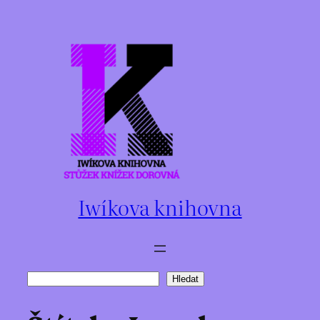
Přeskočit
na
obsah
Iwíkova knihovna
Hledat
Hledat