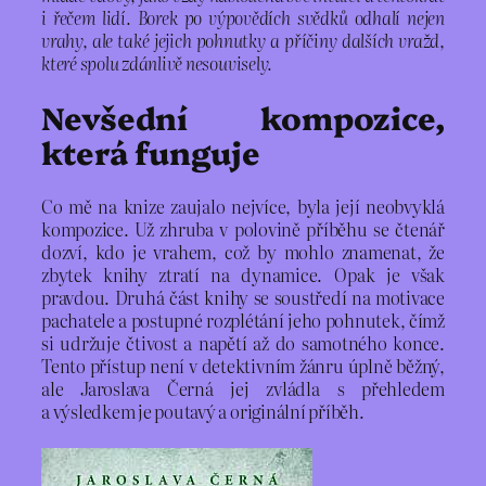
i řečem lidí. Borek po výpovědích svědků odhalí nejen
vrahy, ale také jejich pohnutky a příčiny dalších vražd,
které spolu zdánlivě nesouvisely.
Nevšední kompozice,
která funguje
Co mě na knize zaujalo nejvíce, byla její neobvyklá
kompozice. Už zhruba v polovině příběhu se čtenář
dozví, kdo je vrahem, což by mohlo znamenat, že
zbytek knihy ztratí na dynamice. Opak je však
pravdou. Druhá část knihy se soustředí na motivace
pachatele a postupné rozplétání jeho pohnutek, čímž
si udržuje čtivost a napětí až do samotného konce.
Tento přístup není v detektivním žánru úplně běžný,
ale Jaroslava Černá jej zvládla s přehledem
a výsledkem je poutavý a originální příběh.