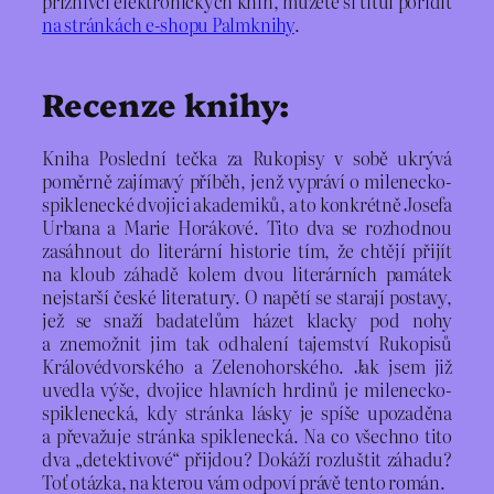
příznivci elektronických knih, můžete si titul pořídit
na stránkách e-shopu Palmknihy
.
Recenze knihy:
Kniha Poslední tečka za Rukopisy v sobě ukrývá
poměrně zajímavý příběh, jenž vypráví o milenecko-
spiklenecké dvojici akademiků, a to konkrétně Josefa
Urbana a Marie Horákové. Tito dva se rozhodnou
zasáhnout do literární historie tím, že chtějí přijít
na kloub záhadě kolem dvou literárních památek
nejstarší české literatury. O napětí se starají postavy,
jež se snaží badatelům házet klacky pod nohy
a znemožnit jim tak odhalení tajemství Rukopisů
Královédvorského a Zelenohorského. Jak jsem již
uvedla výše, dvojice hlavních hrdinů je milenecko-
spiklenecká, kdy stránka lásky je spíše upozaděna
a převažuje stránka spiklenecká. Na co všechno tito
dva „detektivové“ přijdou? Dokáží rozluštit záhadu?
Toť otázka, na kterou vám odpoví právě tento román.