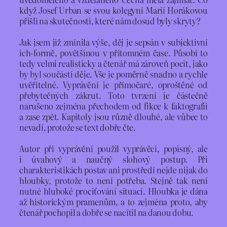
když Josef Urban se svou kolegyní Marií Horákovou
přišli na skutečnosti, které nám dosud byly skryty?
Jak jsem již zmínila výše, děj je sepsán v subjektivní
ich-formě, povětšinou v přítomném čase. Působí to
tedy velmi realisticky a čtenář má zároveň pocit, jako
by byl součástí děje. Vše je poměrně snadno a rychle
uvěřitelné. Vyprávění je přímočaré, oproštěné od
přebytečných zákrut. Toto tvrzení je částečně
narušeno zejména přechodem od fikce k faktografii
a zase zpět. Kapitoly jsou různě dlouhé, ale vůbec to
nevadí, protože se text dobře čte.
Autor při vyprávění použil vyprávěcí, popisný, ale
i úvahový a naučný slohový postup. Při
charakteristikách postav ani prostředí nejde nijak do
hloubky, protože to není potřeba. Stejně tak není
nutné hluboké prociťování situací. Hloubka je dána
až historickým pramenům, a to zejména proto, aby
čtenář pochopil a dobře se nacítil na danou dobu.