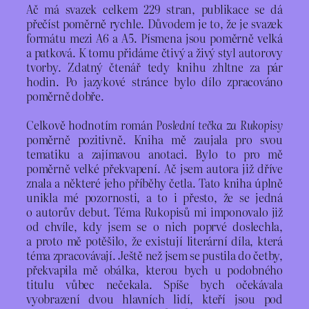
Ač má svazek celkem 229 stran, publikace se dá
přečíst poměrně rychle. Důvodem je to, že je svazek
formátu mezi A6 a A5. Písmena jsou poměrně velká
a patková. K tomu přidáme čtivý a živý styl autorovy
tvorby. Zdatný čtenář tedy knihu zhltne za pár
hodin. Po jazykové stránce bylo dílo zpracováno
poměrně dobře.
Celkově hodnotím román
Poslední tečka za Rukopisy
poměrně pozitivně. Kniha mě zaujala pro svou
tematiku a zajímavou anotaci. Bylo to pro mě
poměrně velké překvapení. Ač jsem autora již dříve
znala a některé jeho příběhy četla. Tato kniha úplně
unikla mé pozornosti, a to i přesto, že se jedná
o autorův debut. Téma Rukopisů mi imponovalo již
od chvíle, kdy jsem se o nich poprvé doslechla,
a proto mě potěšilo, že existují literární díla, která
téma zpracovávají. Ještě než jsem se pustila do četby,
překvapila mě obálka, kterou bych u podobného
titulu vůbec nečekala. Spíše bych očekávala
vyobrazení dvou hlavních lidí, kteří jsou pod