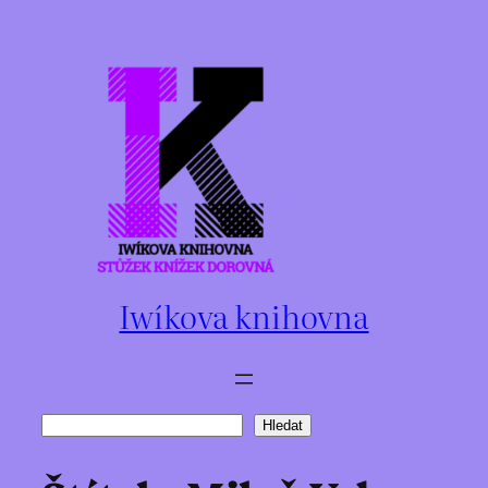
Přeskočit
na
obsah
Iwíkova knihovna
Hledat
Hledat