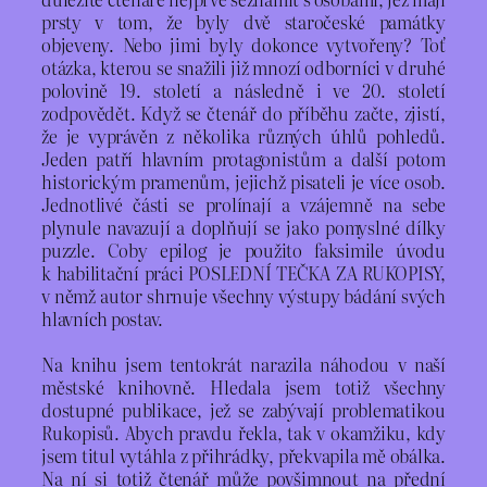
prsty v tom, že byly dvě staročeské památky
objeveny. Nebo jimi byly dokonce vytvořeny? Toť
otázka, kterou se snažili již mnozí odborníci v druhé
polovině 19. století a následně i ve 20. století
zodpovědět. Když se čtenář do příběhu začte, zjistí,
že je vyprávěn z několika různých úhlů pohledů.
Jeden patří hlavním protagonistům a další potom
historickým pramenům, jejichž pisateli je více osob.
Jednotlivé části se prolínají a vzájemně na sebe
plynule navazují a doplňují se jako pomyslné dílky
puzzle. Coby epilog je použito faksimile úvodu
k habilitační práci POSLEDNÍ TEČKA ZA RUKOPISY,
v němž autor shrnuje všechny výstupy bádání svých
hlavních postav.
Na knihu jsem tentokrát narazila náhodou v naší
městské knihovně. Hledala jsem totiž všechny
dostupné publikace, jež se zabývají problematikou
Rukopisů. Abych pravdu řekla, tak v okamžiku, kdy
jsem titul vytáhla z přihrádky, překvapila mě obálka.
Na ní si totiž čtenář může povšimnout na přední