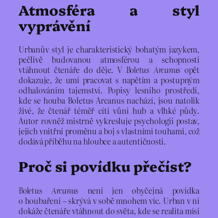
Atmosféra a styl
vyprávění
Urbanův styl je charakteristický bohatým jazykem,
pečlivě budovanou atmosférou a schopností
vtáhnout čtenáře do děje. V
Boletus Arcanus
opět
dokazuje, že umí pracovat s napětím a postupným
odhalováním tajemství. Popisy lesního prostředí,
kde se houba Boletus Arcanus nachází, jsou natolik
živé, že čtenář téměř cítí vůni hub a vlhké půdy.
Autor rovněž mistrně vykresluje psychologii postav,
jejich vnitřní proměnu a boj s vlastními touhami, což
dodává příběhu na hloubce a autentičnosti.
Proč si povídku přečíst?
Boletus Arcanus
není jen obyčejná povídka
o houbaření – skrývá v sobě mnohem víc. Urban v ní
dokáže čtenáře vtáhnout do světa, kde se realita mísí