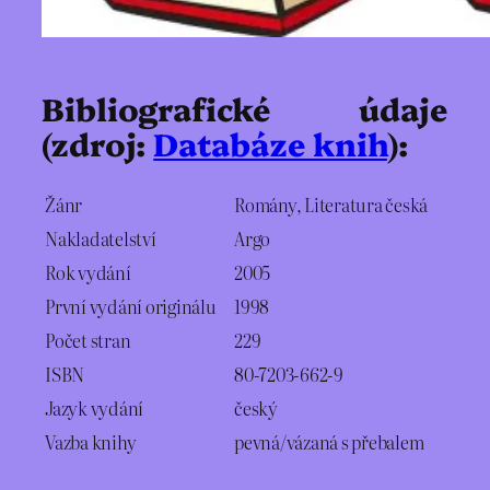
Bibliografické údaje
(zdroj:
Databáze knih
):
Žánr
Romány, Literatura česká
Nakladatelství
Argo
Rok vydání
2005
První vydání originálu
1998
Počet stran
229
ISBN
80-7203-662-9
Jazyk vydání
český
Vazba knihy
pevná/vázaná s přebalem