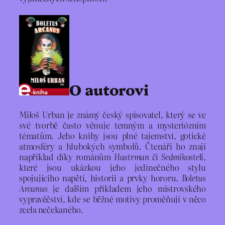
O autorovi
Miloš Urban je známý český spisovatel, který se ve
své tvorbě často věnuje temným a mysteriózním
tématům. Jeho knihy jsou plné tajemství, gotické
atmosféry a hlubokých symbolů. Čtenáři ho znají
například díky románům
Hastrman
či
Sedmikostelí
,
které jsou ukázkou jeho jedinečného stylu
spojujícího napětí, historii a prvky hororu.
Boletus
Arcanus
je dalším příkladem jeho mistrovského
vypravěčství, kde se běžné motivy proměňují v něco
zcela nečekaného.