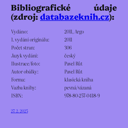
Bibliografické údaje
(zdroj:
databazeknih.cz
):
Vydáno:
2011, Argo
1. vydání originálu:
2011
Počet stran:
306
Jazyk vydání:
český
Ilustrace/foto:
Pavel Růt
Autor obálky:
Pavel Růt
Forma:
klasická kniha
Vazba knihy:
pevná/vázaná
ISBN:
978-80-257-0418-9
27. 2. 2025