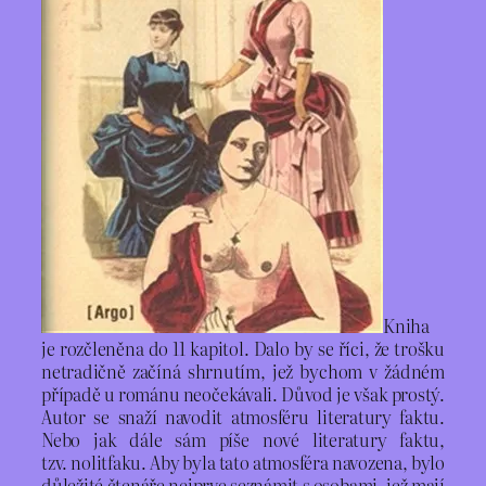
Kniha
je rozčleněna do 11 kapitol. Dalo by se říci, že trošku
netradičně začíná shrnutím, jež bychom v žádném
případě u románu neočekávali. Důvod je však prostý.
Autor se snaží navodit atmosféru literatury faktu.
Nebo jak dále sám píše nové literatury faktu,
tzv. nolitfaku. Aby byla tato atmosféra navozena, bylo
důležité čtenáře nejprve seznámit s osobami, jež mají