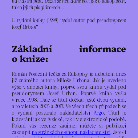
na vlastní pěst. Dozví se nevídané věci jak o Rukopisech,
tak o jejich plagiátorech…
1. vydání knihy (1998) vydal autor pod pseudonymem
Josef Urban“
Základní informace
o knize:
Román Poslední tečka za Rukopisy je debutem dnes
již známého autora Miloše Urbana. Jak je uvedeno
výše v anotaci knihy, poprvé svou knihu vydal pod
pseudonymem Josef Urban. Poprvé kniha vyšla
v roce 1998. Dále se titul dočkal ještě dvou vydání,
a to v letech 2005 a 2017. Ve všech třech případech se
o vydání postaralo nakladatelství
Argo
. Titul je
k dostání jak ve fyzické, tak i v elektronické podobě.
Pokud vás recenze zaujme, můžete si publikaci
zakoupit
na stránkách e-shopu nakladatelství
. Jste-li