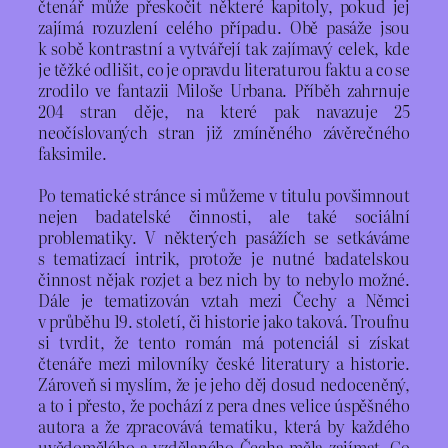
čtenář může přeskočit některé kapitoly, pokud jej
zajímá rozuzlení celého případu. Obě pasáže jsou
k sobě kontrastní a vytvářejí tak zajímavý celek, kde
je těžké odlišit, co je opravdu literaturou faktu a co se
zrodilo ve fantazii Miloše Urbana. Příběh zahrnuje
204 stran děje, na které pak navazuje 25
neočíslovaných stran již zmíněného závěrečného
faksimile.
Po tematické stránce si můžeme v titulu povšimnout
nejen badatelské činnosti, ale také sociální
problematiky. V některých pasážích se setkáváme
s tematizací intrik, protože je nutné badatelskou
činnost nějak rozjet a bez nich by to nebylo možné.
Dále je tematizován vztah mezi Čechy a Němci
v průběhu 19. století, či historie jako taková. Troufnu
si tvrdit, že tento román má potenciál si získat
čtenáře mezi milovníky české literatury a historie.
Zároveň si myslím, že je jeho děj dosud nedoceněný,
a to i přesto, že pochází z pera dnes velice úspěšného
autora a že zpracovává tematiku, která by každého
uvědomělého a vzdělaného Čecha měla zajímat. Co