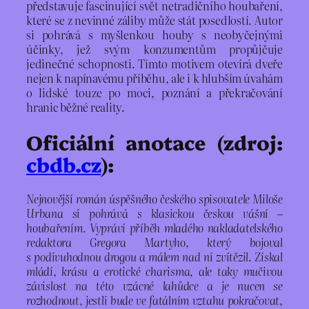
představuje fascinující svět netradičního houbaření,
které se z nevinné záliby může stát posedlostí. Autor
si pohrává s myšlenkou houby s neobyčejnými
účinky, jež svým konzumentům propůjčuje
jedinečné schopnosti. Tímto motivem otevírá dveře
nejen k napínavému příběhu, ale i k hlubším úvahám
o lidské touze po moci, poznání a překračování
hranic běžné reality.
Oficiální anotace (zdroj:
cbdb.cz
):
Nejnovější román úspěšného českého spisovatele Miloše
Urbana si pohrává s klasickou českou vášní –
houbařením. Vypráví příběh mladého nakladatelského
redaktora Gregora Martyho, který bojoval
s podivuhodnou drogou a málem nad ní zvítězil. Získal
mládí, krásu a erotické charisma, ale taky mučivou
závislost na této vzácné lahůdce a je nucen se
rozhodnout, jestli bude ve fatálním vztahu pokračovat,