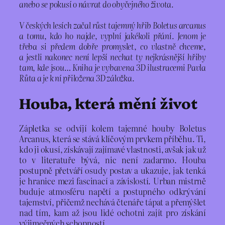
anebo se pokusí o návrat do obyčejného života.
V českých lesích začal růst tajemný hřib Boletus arcanus
a tomu, kdo ho najde, vyplní jakékoli přání. Jenom je
třeba si předem dobře promyslet, co vlastně chceme,
a jestli nakonec není lepší nechat ty nejkrásnější hřiby
tam, kde jsou… Kniha je vybavena 3D ilustracemi Pavla
Růta a je k ní přiložena 3D záložka.
Houba, která mění život
Zápletka se odvíjí kolem tajemné houby Boletus
Arcanus, která se stává klíčovým prvkem příběhu. Ti,
kdo ji okusí, získávají zajímavé vlastnosti, avšak jak už
to v literatuře bývá, nic není zadarmo. Houba
postupně přetváří osudy postav a ukazuje, jak tenká
je hranice mezi fascinací a závislostí. Urban mistrně
buduje atmosféru napětí a postupného odkrývání
tajemství, přičemž nechává čtenáře tápat a přemýšlet
nad tím, kam až jsou lidé ochotni zajít pro získání
výjimečných schopností.