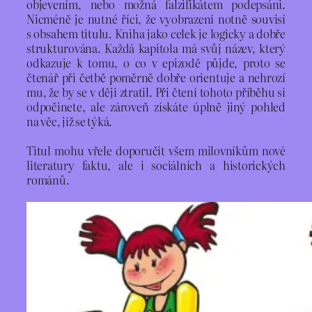
objevením, nebo možná falzifikátem podepsáni.
Nicméně je nutné říci, že vyobrazení notně souvisí
s obsahem titulu. Kniha jako celek je logicky a dobře
strukturována. Každá kapitola má svůj název, který
odkazuje k tomu, o co v epizodě půjde, proto se
čtenář při četbě poměrně dobře orientuje a nehrozí
mu, že by se v ději ztratil. Při čtení tohoto příběhu si
odpočinete, ale zároveň získáte úplně jiný pohled
na věc, jíž se týká.
Titul mohu vřele doporučit všem milovníkům nové
literatury faktu, ale i sociálních a historických
románů.