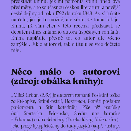
představit knihu, jež mi pomohla splnit hned dva
předměty, a to současnou českou literaturu a novější
české dějiny od roku 1792 do roku 1848. Asi si ťukáte
na čelo, jak je to možné, ale vězte, že tomu tak je.
Kniha, již vám chci v této recenzi představit, je
debutem dnes známého autora úspěšných románů.
Kniha naplňuje přesně to, co autor dle všeho
zamýšlel. Jak o autorovi, tak o titulu se více dočtete
níže.
Něco málo o autorovi
(zdroj: obálka knihy):
„Miloš Urban (1967) je autorem románů Poslední tečka
za Rukopisy, Sedmikostelí, Hastrman, Paměti poslance
parlamentu a Stín katedrály. Píše též povídky
(mj. Smrtečka, Běloruska, Štědrá noc baronky
z Erbannu) a divadelní hry (Trochu lásky, Nože a růže).
Jeho prózy bylypřeloženy do řady jazyků (např. ruštiny,