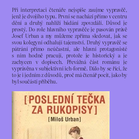
Při interpretaci čtenáře nejspíše zaujme vypravěč,
jenž je dvojího typu. První se nachází přímo v centru
dění a druhý nahlíží bádání zpovzdálí. Důvod je
prostý. Do role hlavního vypravěče je pasován právě
Josef Urban a my můžeme zpříma sledovat, jak se
svou kolegyní odhalují tajemství. Druhý vypravěč se
pátrání přímo neúčastní, ale hlavní protagonisté
s ním hodně pracují, protože je historický a je
zachycen v dopisech. Převážná část románu je
vyprávěna v subjektivní ich-formě. Dálo by se říci, že
to je i jedním z důvodů, proč má čtenář pocit, jako by
byl součástí příběhu.