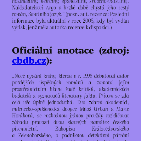
holandštiny, němčiny, španělštiny, srbochorvatštiny).
Nakladatelství Argo v brzké době chystá jeho šestý
román, Santiniho jazyk.“
(pozn. aut. recenze: Poslední
informace byla aktuální v roce 2005, kdy byl vydán
výtisk, jenž měla autorka recenze k dispozici.)
Oficiální anotace (zdroj:
cbdb.cz
):
„Nové vydání knihy, kterou v r. 1998 debutoval autor
pozdějších úspěšných románů a zamotal jejím
prostřednictvím hlavu řadě kritiků, akademických
badatelů a vyznavačů literatury faktu. Přitom se zdá
celá věc úplně jednoduchá. Dva zdatní akademici,
milenecko–spiklenecká dvojice Miloš Urban a Marie
Horáková, se rozhodnou jednou provždy rozklíčovat
záhadu pravosti dvou slavných památek českého
písemnictví, Rukopisu Královédvorského
a Zelenohorského, a podniknou detektivní pátrání