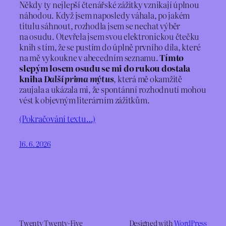
Někdy ty nejlepší čtenářské zážitky vznikají úplnou
náhodou. Když jsem naposledy váhala, po jakém
titulu sáhnout, rozhodla jsem se nechat výběr
na osudu. Otevřela jsem svou elektronickou čtečku
knih s tím, že se pustím do úplně prvního díla, které
na mě vykoukne v abecedním seznamu.
Tímto
slepým losem osudu se mi do rukou dostala
kniha
Další prima mýtus
, která mě okamžitě
zaujala a ukázala mi, že spontánní rozhodnutí mohou
vést k objevným literárním zážitkům.
(Pokračování textu…)
16. 6. 2026
Twenty Twenty-Five
Designed with
WordPress