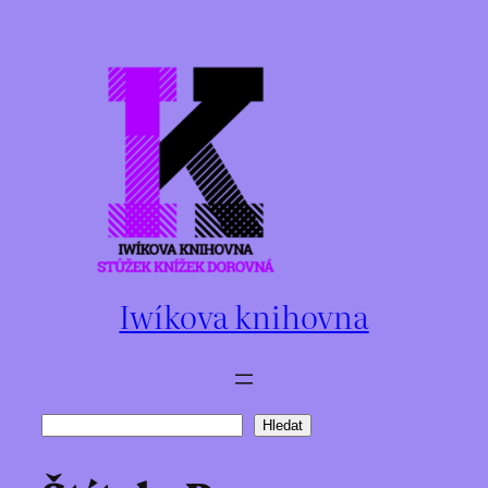
Přeskočit
na
obsah
Iwíkova knihovna
Hledat
Hledat