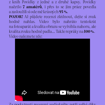
z knih Povídky z jedné a z druhé kapsy. Povídky
načetlo
7 amatérů
,
i přes to se jim práce povedla
a zasloužili si ode mě krásných
95 %
.
POZOR!
Až půjdete recenzi zlédnout, dejte si zvuk
hodně nahlas. Video bylo nahráto tentokrát
na fotoaparát a kvalita obrazu se vyšvihla nahoru, ale
kvalita zvuku hodně padla… Takže repráky na
100 %
.
Video naleznete zde:
Za poskytnutí recenzní audioknihy patří velké díky