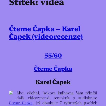
Štítek:
videa
Čteme Čapka – Karel
Čapek (videorecenze)
55/60
Čteme Čapka
Karel Čapek
Ahoj všichni, Iwíkova knihovna Vám přináší
další videorecenzi, tentokrát o audioknize
Čteme Čapka
, jež obsahuje 7 vybraných povídek