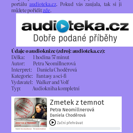
portálu
audioteka.cz
. Pokud vás zaujala, tak si ji
můžete pořídit
zde
.
Údaje o audioknize (zdroj: audioteka.cz):
Délka: 1 hodina 57 minut
Autor: Petra Neomillnerová
Interpret: Daniela Choděrová
Kategorie: Fantasy a sci-fi
Vydavatel: Walker and Volf
Typ: Audiokniha kompletní