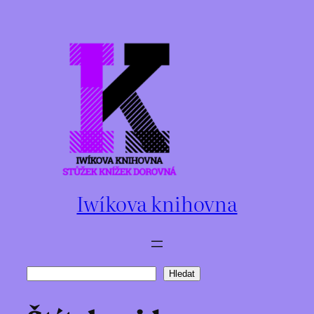
Přeskočit
na
obsah
Iwíkova knihovna
Hledat
Hledat