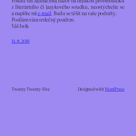
Pokud vás zajímá můj názor na nějakou problematiku
z literárního či jazykového soudku, neostýchejte se
a napište mi
e-mail
. Budu se těšit na vaše podněty.
Posílám vám srdečný pozdrav.
Váš Iwik
14. 8. 2016
Twenty Twenty-Five
Designed with
WordPress