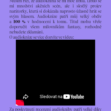
Musím říci, že audiokniha se mi moc líbila. Líbilo se
mi množství akčních scén, ale i skvělý projev
narátorky, která si dokázala naprosto úžasně hrát se
svým hlasem. Audioknize patří můj velký obdiv
a
100 %
v hodnocení k tomu. Titul mohu vřele
doporučit všem milovníkům fantasy, rozhodně
nebudete zklamáni.
O audioknize se více dozvíte ve videu:
Za poskytnutí recenzní audioknihy patří velké díky