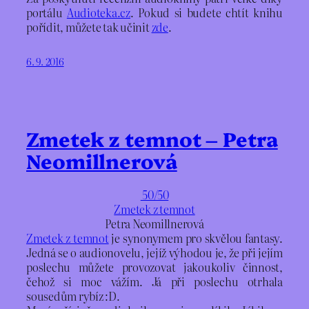
portálu
Audioteka.cz
. Pokud si budete chtít knihu
pořídit, můžete tak učinit
zde
.
6. 9. 2016
Zmetek z temnot – Petra
Neomillnerová
50/50
Zmetek z temnot
Petra Neomillnerová
Zmetek z temnot
je synonymem pro skvělou fantasy.
Jedná se o audionovelu, jejíž výhodou je, že při jejím
poslechu můžete provozovat jakoukoliv činnost,
čehož si moc vážím. Já při poslechu otrhala
sousedům rybíz :D.