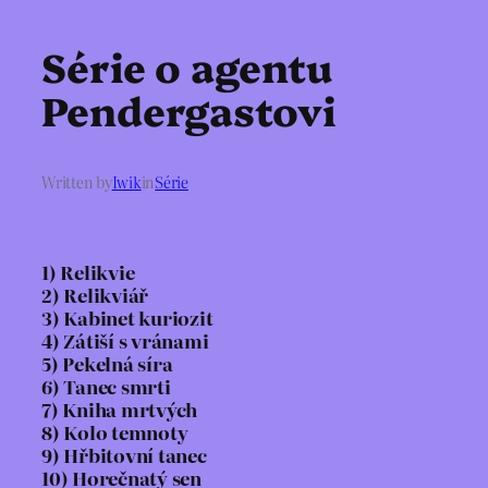
Série o agentu
Pendergastovi
Written by
Iwik
in
Série
1) Relikvie
2) Relikviář
3) Kabinet kuriozit
4) Zátiší s vránami
5) Pekelná síra
6) Tanec smrti
7) Kniha mrtvých
8) Kolo temnoty
9) Hřbitovní tanec
10) Horečnatý sen