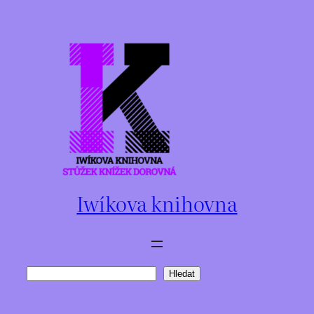
Přeskočit
na
obsah
Iwíkova knihovna
Hledat
Hledat