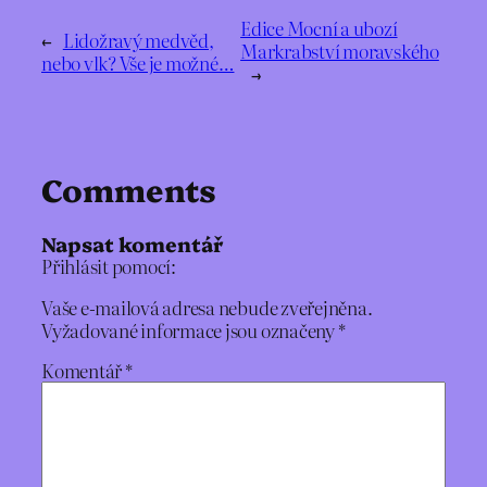
Edice Mocní a ubozí
←
Lidožravý medvěd,
Markrabství moravského
nebo vlk? Vše je možné…
→
Comments
Napsat komentář
Přihlásit pomocí:
Vaše e-mailová adresa nebude zveřejněna.
Vyžadované informace jsou označeny
*
Komentář
*