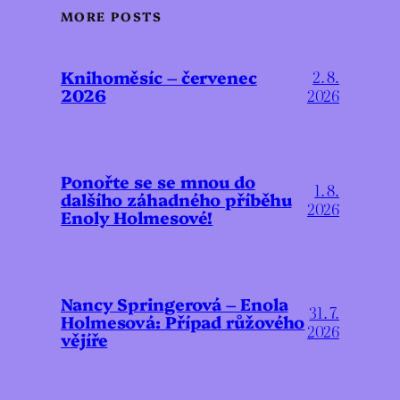
MORE POSTS
Knihoměsíc – červenec
2. 8.
2026
2026
Ponořte se se mnou do
1. 8.
dalšího záhadného příběhu
2026
Enoly Holmesové!
Nancy Springerová – Enola
31. 7.
Holmesová: Případ růžového
2026
vějíře