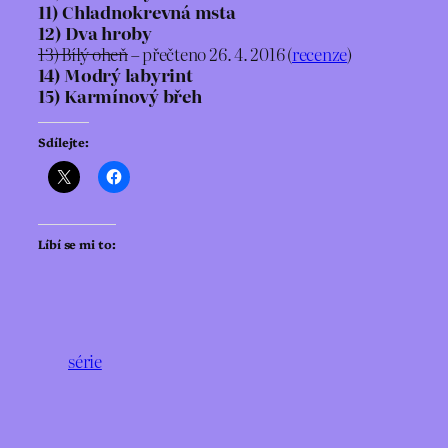
11) Chladnokrevná msta
12) Dva hroby
13) Bílý oheň
– přečteno 26. 4. 2016 (
recenze
)
14) Modrý labyrint
15) Karmínový břeh
Sdílejte:
Líbí se mi to:
série