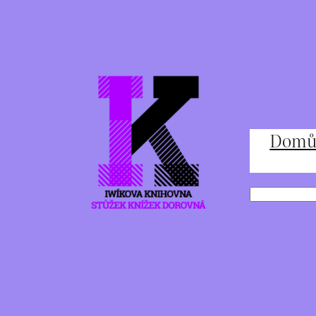
Přeskočit
na
obsah
Dom
Hledat