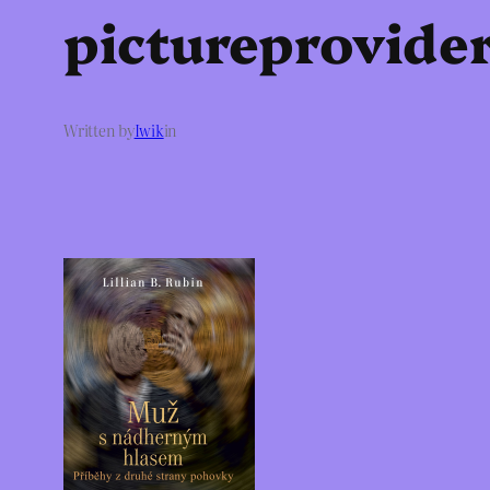
pictureprovide
Written by
Iwik
in