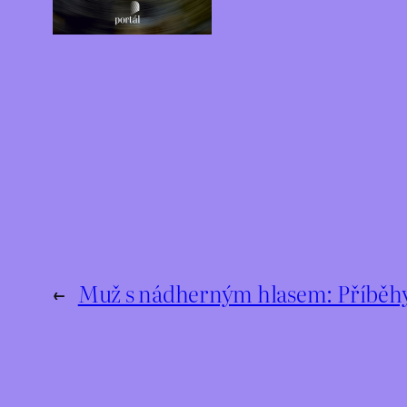
←
Muž s nádherným hlasem: Příběhy 