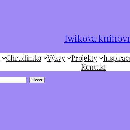
Iwíkova knihov
ů
Chrudimka
Výzvy
Projekty
Inspirac
Kontakt
Hledat