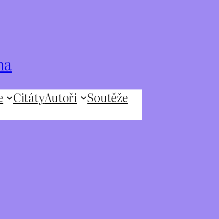
na
e
Citáty
Autoři
Soutěže