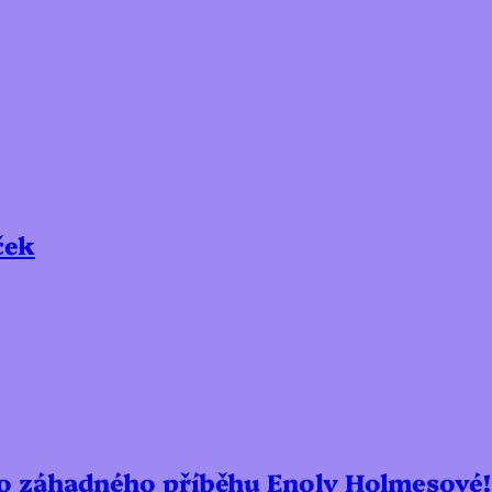
ček
ho záhadného příběhu Enoly Holmesové!