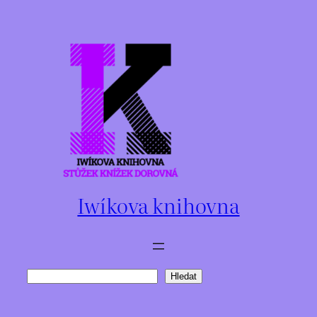
Přeskočit
na
obsah
Iwíkova knihovna
Hledat
Hledat