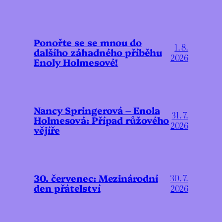
Ponořte se se mnou do
1. 8.
dalšího záhadného příběhu
2026
Enoly Holmesové!
Nancy Springerová – Enola
31. 7.
Holmesová: Případ růžového
2026
vějíře
30. červenec: Mezinárodní
30. 7.
den přátelství
2026