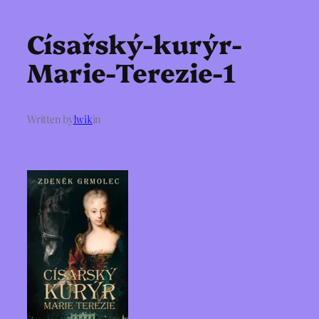
Císařský-kurýr-
Marie-Terezie-1
Written by
Iwik
in