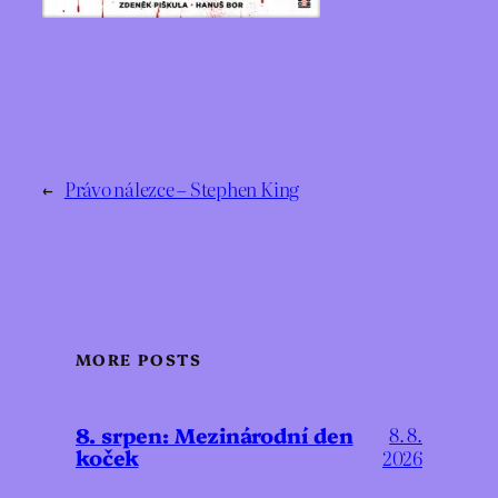
←
Právo nálezce – Stephen King
MORE POSTS
8. srpen: Mezinárodní den
8. 8.
koček
2026