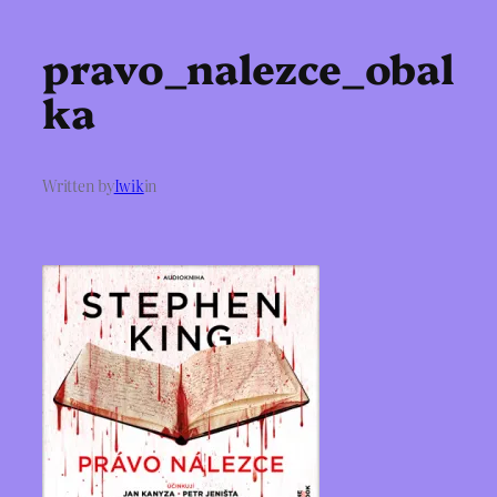
pravo_nalezce_obal
ka
Written by
Iwik
in