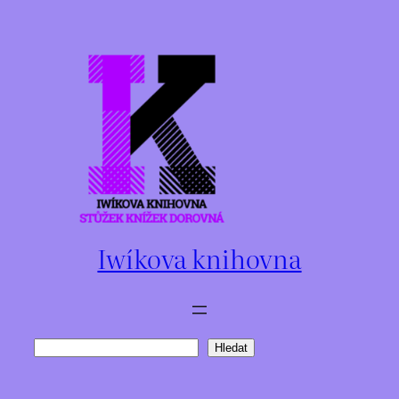
Přeskočit
na
obsah
Iwíkova knihovna
Hledat
Hledat