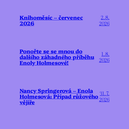
Knihoměsíc – červenec
2. 8.
2026
2026
Ponořte se se mnou do
1. 8.
dalšího záhadného příběhu
2026
Enoly Holmesové!
Nancy Springerová – Enola
31. 7.
Holmesová: Případ růžového
2026
vějíře