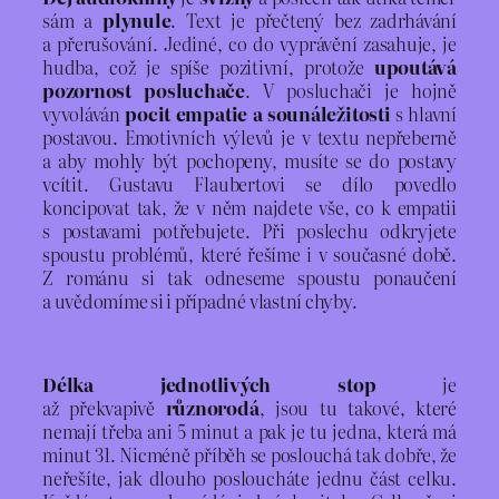
sám a
plynule
. Text je přečtený bez zadrhávání
a přerušování. Jediné, co do vyprávění zasahuje, je
hudba, což je spíše pozitivní, protože
upoutává
pozornost posluchače
. V posluchači je hojně
vyvoláván
pocit empatie a sounáležitosti
s hlavní
postavou. Emotivních výlevů je v textu nepřeberně
a aby mohly být pochopeny, musíte se do postavy
vcítit. Gustavu Flaubertovi se dílo povedlo
koncipovat tak, že v něm najdete vše, co k empatii
s postavami potřebujete. Při poslechu odkryjete
spoustu problémů, které řešíme i v současné době.
Z románu si tak odneseme spoustu ponaučení
a uvědomíme si i případné vlastní chyby.
Délka jednotlivých stop
je
až překvapivě
různorodá
, jsou tu takové, které
nemají třeba ani 5 minut a pak je tu jedna, která má
minut 31. Nicméně příběh se poslouchá tak dobře, že
neřešíte, jak dlouho posloucháte jednu část celku.