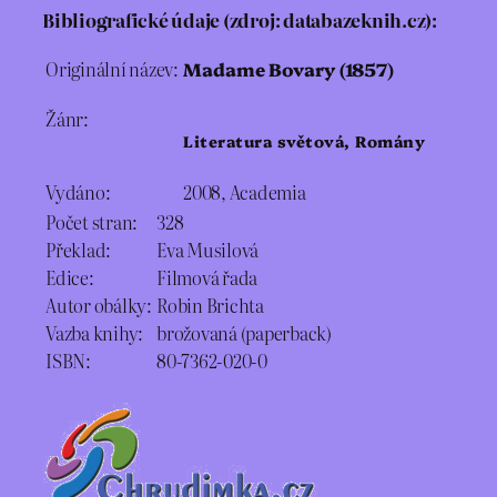
Bibliografické údaje (zdroj: databazeknih.cz):
Originální název:
Madame Bovary (1857)
Žánr:
Literatura světová, Romány
Vydáno:
2008, Academia
Počet stran:
328
Překlad:
Eva Musilová
Edice:
Filmová řada
Autor obálky:
Robin Brichta
Vazba knihy:
brožovaná (paperback)
ISBN:
80-7362-020-0