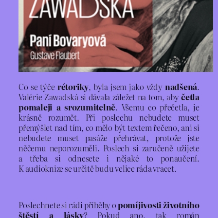
Co se týče
rétoriky
, byla jsem jako vždy
nadšená
.
Valérie Zawadská si dávala záležet na tom, aby
četla
pomaleji a srozumitelně
. Všemu co přečetla, je
krásně rozumět. Při poslechu nebudete muset
přemýšlet nad tím, co mělo být textem řečeno, ani si
nebudete muset pasáže přehrávat, protože jste
něčemu neporozuměli. Poslech si zaručeně užijete
a třeba si odnesete i nějaké to ponaučení.
K audioknize se určitě budu velice ráda vracet.
Poslechnete si rádi příběhy o
pomíjivosti životního
štěstí a lásky
? Pokud ano, tak román