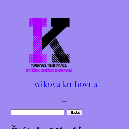
Přeskočit
na
obsah
Iwíkova knihovna
Hledat
Hledat