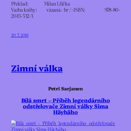
Překlad: Milan Lžička
Vazba knihy: vázaná< br />ISBN: 978-80-
2043-532-3
20. 7. 2016
Zimní válka
Petri Sarjanen
Bílá smrt – Příběh legendárního
odstřelovače Zimní války Sima
Häyhäho