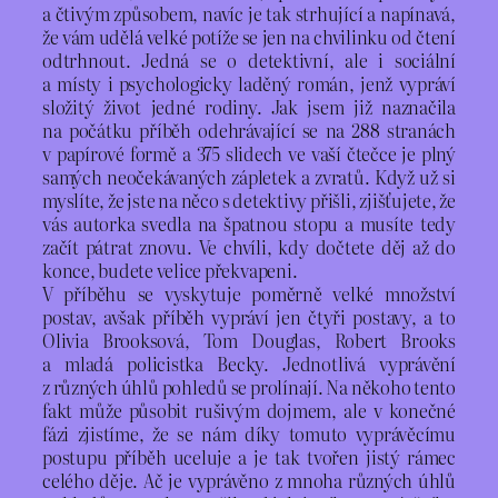
a čtivým způsobem, navíc je tak strhující a napínavá,
že vám udělá velké potíže se jen na chvilinku od čtení
odtrhnout. Jedná se o detektivní, ale i sociální
a místy i psychologicky laděný román, jenž vypráví
složitý život jedné rodiny. Jak jsem již naznačila
na počátku příběh odehrávající se na 288 stranách
v papírové formě a 375 slidech ve vaší čtečce je plný
samých neočekávaných zápletek a zvratů. Když už si
myslíte, že jste na něco s detektivy přišli, zjišťujete, že
vás autorka svedla na špatnou stopu a musíte tedy
začít pátrat znovu. Ve chvíli, kdy dočtete děj až do
konce, budete velice překvapeni.
V příběhu se vyskytuje poměrně velké množství
postav, avšak příběh vypráví jen čtyři postavy, a to
Olivia Brooksová, Tom Douglas, Robert Brooks
a mladá policistka Becky. Jednotlivá vyprávění
z různých úhlů pohledů se prolínají. Na někoho tento
fakt může působit rušivým dojmem, ale v konečné
fázi zjistíme, že se nám díky tomuto vyprávěcímu
postupu příběh uceluje a je tak tvořen jistý rámec
celého děje. Ač je vyprávěno z mnoha různých úhlů