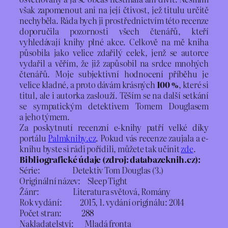
však zapomenout ani na její čtivost, jež titulu určitě
nechyběla. Ráda bych ji prostřednictvím této recenze
doporučila pozornosti všech čtenářů, kteří
vyhledávají knihy plné akce. Celkově na mě kniha
působila jako velice zdařilý celek, jenž se autorce
vydařil a věřím, že již zapůsobil na srdce mnohých
čtenářů. Moje subjektivní hodnocení příběhu je
velice kladné, a proto dávám krásných
100 %
, které si
titul, ale i autorka zaslouží. Těším se na další setkání
se sympatickým detektivem Tomem Douglasem
a jeho týmem.
Za poskytnutí recenzní e-knihy patří velké díky
portálu
Palmknihy.cz
. Pokud vás recenze zaujala a e-
knihu byste si rádi pořídili, můžete tak učinit
zde
.
Bibliografické údaje (zdroj: databazeknih.cz):
Série: Detektiv Tom Douglas (3.)
Originální název: Sleep Tight
Žánr: Literatura světová, Romány
Rok vydání: 2015, 1. vydání originálu: 2014
Počet stran: 288
Nakladatelství: Mladá fronta