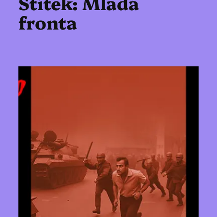
Štítek:
Mladá
fronta