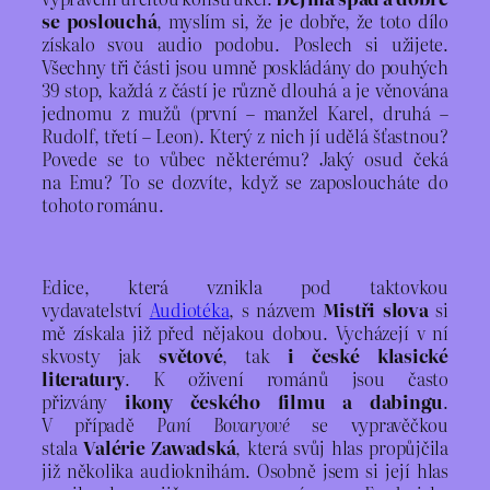
se poslouchá
, myslím si, že je dobře, že toto dílo
získalo svou audio podobu. Poslech si užijete.
Všechny tři části jsou umně poskládány do pouhých
39 stop, každá z částí je různě dlouhá a je věnována
jednomu z mužů (první – manžel Karel, druhá –
Rudolf, třetí – Leon). Který z nich jí udělá šťastnou?
Povede se to vůbec některému? Jaký osud čeká
na Emu? To se dozvíte, když se zaposloucháte do
tohoto románu.
Edice, která vznikla pod taktovkou
vydavatelství
Audiotéka
, s názvem
Mistři slova
si
mě získala již před nějakou dobou. Vycházejí v ní
skvosty jak
světové
, tak
i české klasické
literatury
. K oživení románů jsou často
přizvány
ikony českého filmu a dabingu
.
V případě
Paní Bovaryové
se vypravěčkou
stala
Valérie Zawadská
, která svůj hlas propůjčila
již několika audioknihám. Osobně jsem si její hlas