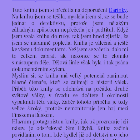
Tuto knihu jsem si přečetla na doporučení
Darinky
.
Na knihu jsem se těšila, myslela jsem si, že se bude
jednat o detektivku, protože jsem nějakým
záhadným způsobem nepřečetla její podtitul. Když
jsem vzala knihu do ruky, tak jsem hned zjistila, že
jsem se náramně popletla. Kniha je válečná a ještě
ke všemu dokumentární. Než jsem se začetla, dalo mi
to celkem zabrat, ale nakonec se to zlomilo
s nástupem děje. Dějová linie však byla i tak psána
dokumentárním stylem.
Myslím si, že kniha má velký potenciál zaujmout
hlavně čtenáře, kteří se zajímají o historii válek.
Příběh této knihy se odehrává na počátku druhé
světové války, v úvodu se dočtete i okolnosti
vypuknutí této války. Záběr tohoto příběhu je tedy
velice široký, protože nemonitoruje jen boj mezi
Finskem a Ruskem.
Hlavním protagonistou knihy, jak už prozrazuje její
název, je odstřelovač Sim Häyhä. Kniha začíná
povídáním o tom, kde bydlel již od dětství a o jeho