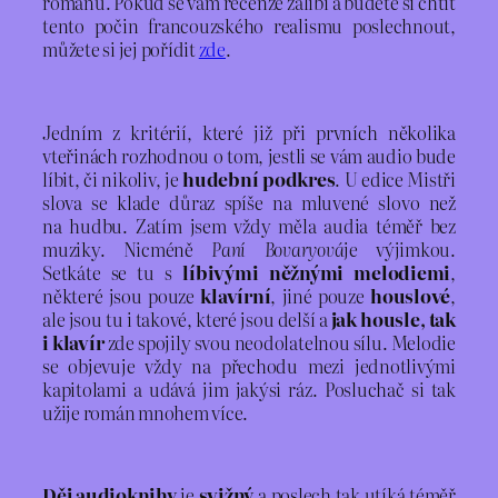
románu. Pokud se vám recenze zalíbí a budete si chtít
tento počin francouzského realismu poslechnout,
můžete si jej pořídit
zde
.
Jedním z kritérií, které již při prvních několika
vteřinách rozhodnou o tom, jestli se vám audio bude
líbit, či nikoliv, je
hudební podkres
. U edice Mistři
slova se klade důraz spíše na mluvené slovo než
na hudbu. Zatím jsem vždy měla audia téměř bez
muziky. Nicméně
Paní Bovaryová
je výjimkou.
Setkáte se tu s
líbivými něžnými melodiemi
,
některé jsou pouze
klavírní
, jiné pouze
houslové
,
ale jsou tu i takové, které jsou delší a
jak housle, tak
i klavír
zde spojily svou neodolatelnou sílu. Melodie
se objevuje vždy na přechodu mezi jednotlivými
kapitolami a udává jim jakýsi ráz. Posluchač si tak
užije román mnohem více.
Děj audioknihy
je
svižný
a poslech tak utíká téměř