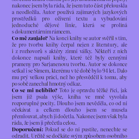
nakonec jsem byla ráda, že jsem tuto část přelouskla
a neodložila. Autor používá zajímavých jazykových
prostředků pro oživení textu a vybudování
jednoduché dějové linie, která se prolíná
s dokumentárním rámcem.
Co mě zaujalo?
Na konci knihy se autor svěřil s tím,
že pro tvorbu knihy čerpal nejen z literatury, ale
i z rozhovorů s aktéry zimní války. Někteří z nich
dokonce napsali knihy, které též byly cennými
prameny pro Sarjanenovu tvorbu. Autor se dokonce
setkal i se Simem, kterému v té době bylo 94 let. Dalo
mu prý velkou práci, než ho přesvědčil k tomu, aby
po sobě zanechal hmotný odkaz.
Co se mi nelíbilo?
Toto je opravdu těžké říci, jak
jsem již psala výše, kniha ve mně vyvolala
rozporuplné pocity. Dlouho jsem nevěděla, co od ní
očekávat a celkem dlouho jsem se musela
přemlouvat, abych ji dočetla. Nakonec jsem však byla
ráda, že jsem ji přečetla celou.
Doporučení:
Pokud se do ní pustíte, nenechte se
odradit. Určitě se dočkáte svým způsobem osobního