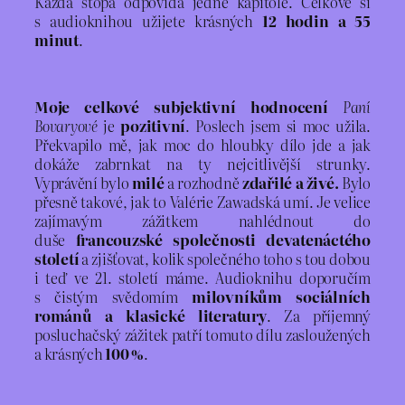
Každá stopa odpovídá jedné kapitole. Celkově si
s audioknihou užijete krásných
12 hodin a 55
minut
.
Moje celkové subjektivní hodnocení
Paní
Bovaryové
je
pozitivní
. Poslech jsem si moc užila.
Překvapilo mě, jak moc do hloubky dílo jde a jak
dokáže zabrnkat na ty nejcitlivější strunky.
Vyprávění bylo
milé
a rozhodně
zdařilé a živé.
Bylo
přesně takové, jak to Valérie Zawadská umí. Je velice
zajímavým zážitkem nahlédnout do
duše
francouzské společnosti devatenáctého
století
a zjišťovat, kolik společného toho s tou dobou
i teď ve 21. století máme. Audioknihu doporučím
s čistým svědomím
milovníkům sociálních
románů a klasické literatury
. Za příjemný
posluchačský zážitek patří tomuto dílu zasloužených
a krásných
100 %
.