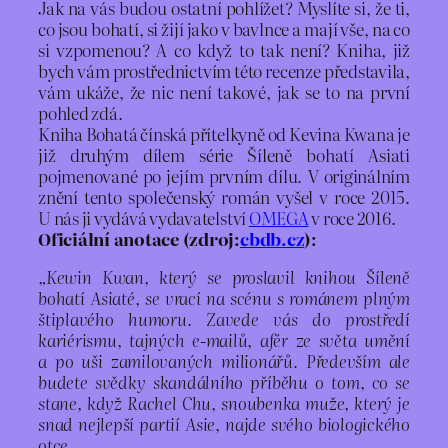
Jak na vás budou ostatní pohlížet? Myslíte si, že ti,
co jsou bohatí, si žijí jako v bavlnce a mají vše, na co
si vzpomenou? A co když to tak není? Kniha, již
bych vám prostřednictvím této recenze představila,
vám ukáže, že nic není takové, jak se to na první
pohled zdá.
Kniha Bohatá čínská přítelkyně od Kevina Kwana je
již druhým dílem série Šíleně bohatí Asiati
pojmenované po jejím prvním dílu. V originálním
znění tento společenský román vyšel v roce 2015.
U nás ji vydává vydavatelství
OMEGA
v roce 2016.
Oficiální anotace (zdroj:
cbdb.cz
):
„
Kewin Kwan, který se proslavil knihou Šíleně
bohatí Asiaté, se vrací na scénu s románem plným
štiplavého humoru. Zavede vás do prostředí
kariérismu, tajných e-mailů, afér ze světa umění
a po uši zamilovaných milionářů. Především ale
budete svědky skandálního příběhu o tom, co se
stane, když Rachel Chu, snoubenka muže, který je
snad nejlepší partií Asie, najde svého biologického
otce.