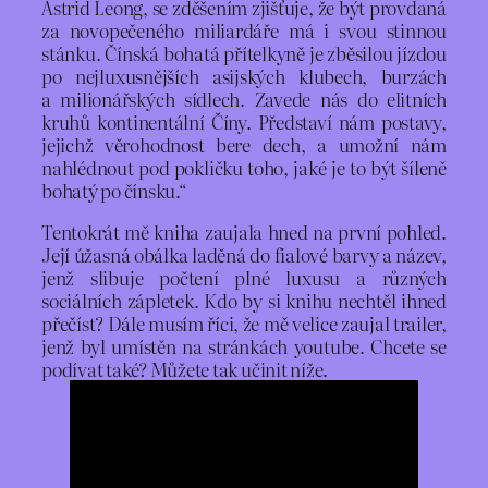
Astrid Leong, se zděšením zjišťuje, že být provdaná
za novopečeného miliardáře má i svou stinnou
stánku. Čínská bohatá přítelkyně je zběsilou jízdou
po nejluxusnějších asijských klubech, burzách
a milionářských sídlech. Zavede nás do elitních
kruhů kontinentální Číny. Představí nám postavy,
jejichž věrohodnost bere dech, a umožní nám
nahlédnout pod pokličku toho, jaké je to být šíleně
bohatý po čínsku.“
Tentokrát mě kniha zaujala hned na první pohled.
Její úžasná obálka laděná do fialové barvy a název,
jenž slibuje počtení plné luxusu a různých
sociálních zápletek. Kdo by si knihu nechtěl ihned
přečíst? Dále musím říci, že mě velice zaujal trailer,
jenž byl umístěn na stránkách youtube. Chcete se
podívat také? Můžete tak učinit níže.