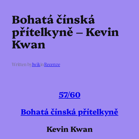
Bohatá čínská
přítelkyně – Kevin
Kwan
Written by
Iwik
in
Recenze
57/60
Bohatá čínská přítelkyně
Kevin Kwan