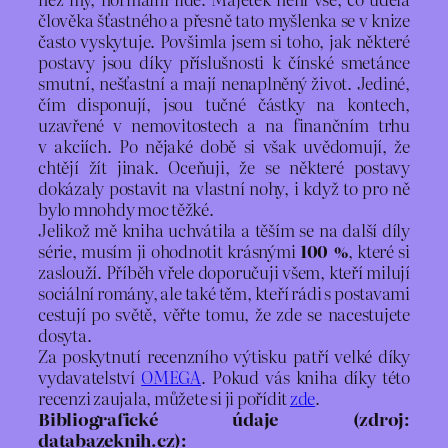
člověka šťastného a přesně tato myšlenka se v knize
často vyskytuje. Povšimla jsem si toho, jak některé
postavy jsou díky příslušnosti k čínské smetánce
smutní, nešťastní a mají nenaplněný život. Jediné,
čím disponují, jsou tučné částky na kontech,
uzavřené v nemovitostech a na finančním trhu
v akciích. Po nějaké době si však uvědomují, že
chtějí žít jinak. Oceňuji, že se některé postavy
dokázaly postavit na vlastní nohy, i když to pro ně
bylo mnohdy moc těžké.
Jelikož mě kniha uchvátila a těším se na další díly
série, musím ji ohodnotit krásnými
100 %
, které si
zaslouží. Příběh vřele doporučuji všem, kteří milují
sociální romány, ale také těm, kteří rádi s postavami
cestují po světě, věřte tomu, že zde se nacestujete
dosyta.
Za poskytnutí recenzního výtisku patří velké díky
vydavatelství
OMEGA
. Pokud vás kniha díky této
recenzi zaujala, můžete si ji pořídit
zde
.
Bibliografické údaje (zdroj:
databazeknih.cz):