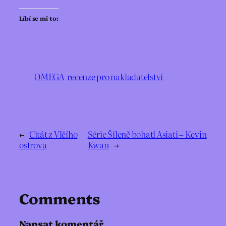
Líbí se mi to:
OMEGA
recenze pro nakladatelství
←
Citát z Vlčího
Série Šíleně bohatí Asiati – Kevin
ostrova
Kwan
→
Comments
Napsat komentář