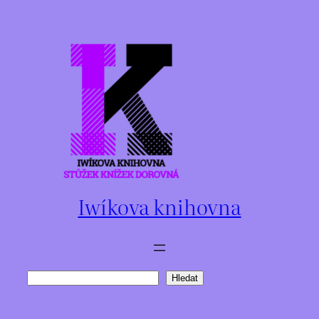
Přeskočit
na
obsah
Iwíkova knihovna
Hledat
Hledat