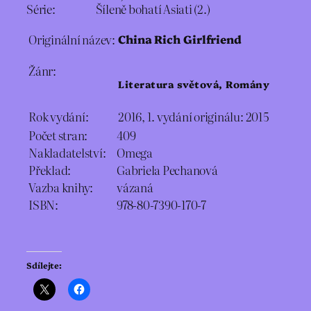
Série: Šíleně bohatí Asiati (2.)
Originální název:
China Rich Girlfriend
Žánr:
Literatura světová, Romány
Rok vydání:
2016, 1. vydání originálu: 2015
Počet stran:
409
Nakladatelství:
Omega
Překlad:
Gabriela Pechanová
Vazba knihy:
vázaná
ISBN:
978-80-7390-170-7
Sdílejte: