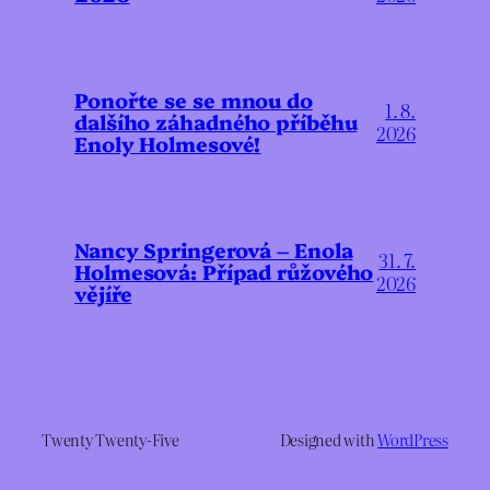
Ponořte se se mnou do
1. 8.
dalšího záhadného příběhu
2026
Enoly Holmesové!
Nancy Springerová – Enola
31. 7.
Holmesová: Případ růžového
2026
vějíře
Twenty Twenty-Five
Designed with
WordPress