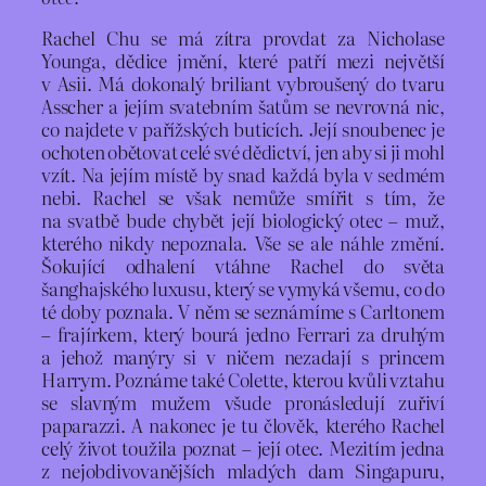
Rachel Chu se má zítra provdat za Nicholase
Younga, dědice jmění, které patří mezi největší
v Asii. Má dokonalý briliant vybroušený do tvaru
Asscher a jejím svatebním šatům se nevrovná nic,
co najdete v pařížských buticích. Její snoubenec je
ochoten obětovat celé své dědictví, jen aby si ji mohl
vzít. Na jejím místě by snad každá byla v sedmém
nebi. Rachel se však nemůže smířit s tím, že
na svatbě bude chybět její biologický otec – muž,
kterého nikdy nepoznala. Vše se ale náhle změní.
Šokující odhalení vtáhne Rachel do světa
šanghajského luxusu, který se vymyká všemu, co do
té doby poznala. V něm se seznámíme s Carltonem
– frajírkem, který bourá jedno Ferrari za druhým
a jehož manýry si v ničem nezadají s princem
Harrym. Poznáme také Colette, kterou kvůli vztahu
se slavným mužem všude pronásledují zuřiví
paparazzi. A nakonec je tu člověk, kterého Rachel
celý život toužila poznat – její otec. Mezitím jedna
z nejobdivovanějších mladých dam Singapuru,