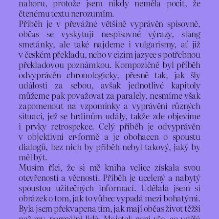
nahoru, protože jsem nikdy neměla pocit, že
čtenému textu nerozumím.
Příběh je v převážné většině vyprávěn spisovně,
občas se vyskytují nespisovné výrazy, slang
smetánky, ale také najdeme i vulgarismy, ať již
v českém překladu, nebo v cizím jazyce s potřebnou
překladovou poznámkou. Kompozičně byl příběh
odvyprávěn chronologicky, přesně tak, jak šly
události za sebou, avšak jednotlivé kapitoly
můžeme pak považovat za paralely, nesmíme však
zapomenout na vzpomínky a vyprávění různých
situací, jež se hrdinům udály, takže zde objevíme
i prvky retrospekce. Celý příběh je odvyprávěn
v objektivní er-formě a je obohacen o spoustu
dialogů, bez nich by příběh nebyl takový, jaký by
měl být.
Musím říci, že si mě kniha velice získala svou
otevřeností a věcností. Příběh je ucelený a nabytý
spoustou užitečných informací. Udělala jsem si
obrázek o tom, jak to vůbec vypadá mezi bohatými.
Byla jsem překvapena tím, jak mají občas život těžší
než my, normální lidé. Majetek není vše, co udělá