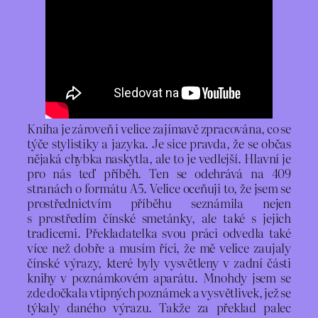
Kniha je zároveň i velice zajímavě zpracována, co se
týče stylistiky a jazyka. Je sice pravda, že se občas
nějaká chybka naskytla, ale to je vedlejší. Hlavní je
pro nás teď příběh. Ten se odehrává na 409
stranách o formátu A5. Velice oceňuji to, že jsem se
prostřednictvím příběhu seznámila nejen
s prostředím čínské smetánky, ale také s jejich
tradicemi. Překladatelka svou práci odvedla také
více než dobře a musím říci, že mě velice zaujaly
čínské výrazy, které byly vysvětleny v zadní části
knihy v poznámkovém aparátu. Mnohdy jsem se
zde dočkala vtipných poznámek a vysvětlivek, jež se
týkaly daného výrazu. Takže za překlad palec