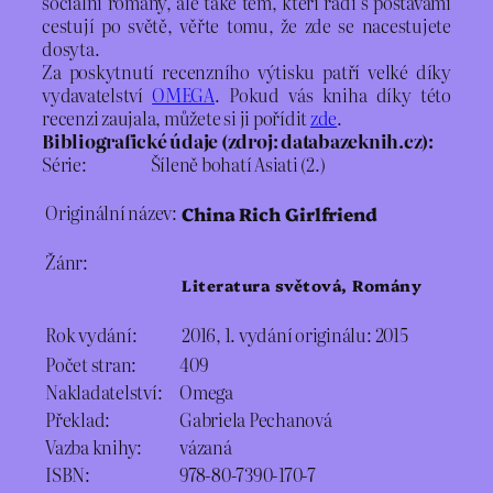
sociální romány, ale také těm, kteří rádi s postavami
cestují po světě, věřte tomu, že zde se nacestujete
dosyta.
Za poskytnutí recenzního výtisku patří velké díky
vydavatelství
OMEGA
. Pokud vás kniha díky této
recenzi zaujala, můžete si ji pořídit
zde
.
Bibliografické údaje (zdroj: databazeknih.cz):
Série: Šíleně bohatí Asiati (2.)
Originální název:
China Rich Girlfriend
Žánr:
Literatura světová, Romány
Rok vydání:
2016, 1. vydání originálu: 2015
Počet stran:
409
Nakladatelství:
Omega
Překlad:
Gabriela Pechanová
Vazba knihy:
vázaná
ISBN:
978-80-7390-170-7