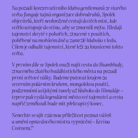
Na pozadí konzervativního klubu gentlemanů ze starého
světa funguje tajná organizace dobrodruhů, Spolek
objevitelů, kteří neohroženě cestují do těch míst, kde
světlo ustupuje do stínu, aby se zmocnili mýtu. Hledají
tajemství skryté v pohořích, ztracené v pouštích,
pohřbené na mořském dně a zamrzlé hluboko v ledu.
Cílem je odhalit tajemství, které leží za hranicemi tohto
světa.
V prvním díle se Spolek snaží najít cestu do Shambhaly,
ztraceného zlatého buddhistického města na pozadí
první světové války. Budeme putovat krajem za
severním polárním kruhem, mongolskou pouští,
podzemními asijskými tunely až hluboko do Himaláje –
teprve pak vydá legendární město své tajemství a cesta
napříč zeměkoulí bude mít překvapivý konec.
Nenechte se ujít vzácnou příležitost poznat vášeň
a umění opravdového mistra vyprávění – Kevina
Costnera!
“