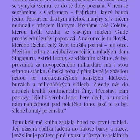
se vymyká všemu, co do té doby poznala. V něm se
seznámíme s Carltonem – frajírkem, který bourá
jedno Ferrari za druhým a jehož manýry si v ničem
nezadají s princem Harrym. Poznáme také Colette,
kterou kvůli vztahu se slavným mužem všude
pronásledují zuřiví paparazzi. A nakonec je tu člověk,
kterého Rachel celý život toužila poznat – její otec.
Mezitím jedna z nejobdivovanějších mladých dam
Singapuru, Astrid Leong, se zděšením zjišťuje, že být
provdaná za novopečeného miliardáře má i svou
stinnou stánku. Čínská bohatá přítelkyně je zběsilou
jízdou po nejluxusnějších asijských klubech,
burzách a milionářských sídlech. Zavede nás do
elitních kruhů kontinentální Číny. Představí nám
postavy, jejichž věrohodnost bere dech, a umožní
nám nahlédnout pod pokličku toho, jaké je to být
šíleně bohatý po čínsku.“
Tentokrát mě kniha zaujala hned na první pohled.
Její úžasná obálka laděná do fialové barvy a název,
jenž slibuje počtení plné luxusu a různých sociálních