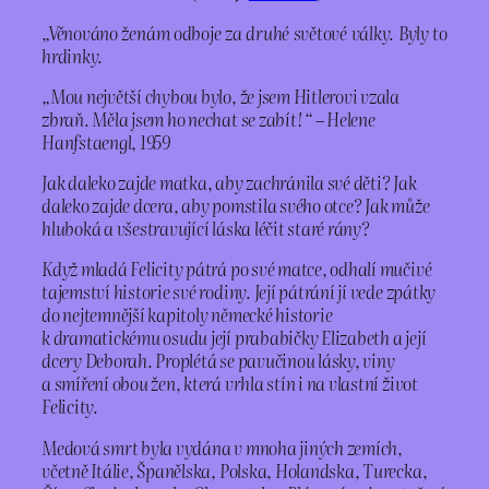
„Věnováno ženám odboje za druhé světové války. Byly to
hrdinky.
„Mou největší chybou bylo, že jsem Hitlerovi vzala
zbraň. Měla jsem ho nechat se zabít! “ – Helene
Hanfstaengl, 1959
Jak daleko zajde matka, aby zachránila své děti? Jak
daleko zajde dcera, aby pomstila svého otce? Jak může
hluboká a všestravující láska léčit staré rány?
Když mladá Felicity pátrá po své matce, odhalí mučivé
tajemství historie své rodiny. Její pátrání jí vede zpátky
do nejtemnější kapitoly německé historie
k dramatickému osudu její prababičky Elizabeth a její
dcery Deborah. Proplétá se pavučinou lásky, viny
a smíření obou žen, která vrhla stín i na vlastní život
Felicity.
Medová smrt byla vydána v mnoha jiných zemích,
včetně Itálie, Španělska, Polska, Holandska, Turecka,