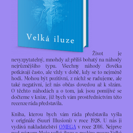
Život je
nevyzpytatelný, mnohdy až příliš bohatý na náhody
nejrůznějšího typu. Všechny náhody člověka
potkávají často, ale vždy v době, kdy se to nejméně
hodí. Mohou být pozitivní, z nichž se radujeme, ale
také negativní, jež nás občas dovedou až k slzám.
O těchto náhodách a o tom, jak jsou pomíjivé se
dočteme v knize, již bych vám prostřednictvím této
recenze ráda představila.
Kniha, kterou bych vám ráda představila vyšla
v originále (Suuri Illusioni) v roce 1928. U nás ji
vydává nakladatelství
OMEGA
v roce 2016. Nejprve
pod názvem Moje velká iluze a posléze pouze Velká