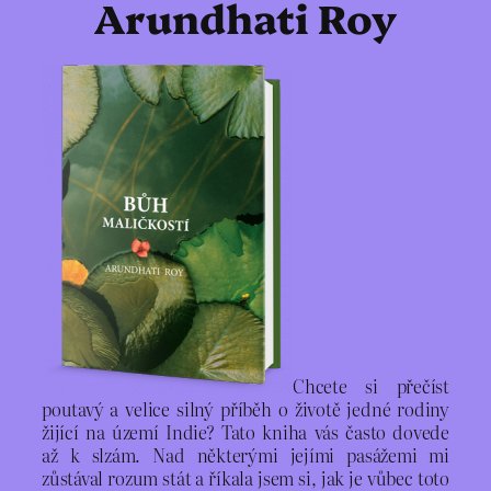
Arundhati Roy
Chcete si přečíst
poutavý a velice silný příběh o životě jedné rodiny
žijící na území Indie? Tato kniha vás často dovede
až k slzám. Nad některými jejími pasážemi mi
zůstával rozum stát a říkala jsem si, jak je vůbec toto