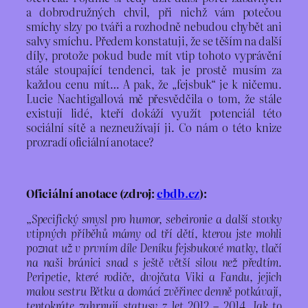
a dobrodružných chvil, při nichž vám potečou
smíchy slzy po tváři a rozhodně nebudou chybět ani
salvy smíchu. Předem konstatuji, že se těším na další
díly, protože pokud bude mít vtip tohoto vyprávění
stále stoupající tendenci, tak je prostě musím za
každou cenu mít… A pak, že „fejsbuk“ je k ničemu.
Lucie Nachtigallová mě přesvědčila o tom, že stále
existují lidé, kteří dokáží využít potenciál této
sociální sítě a nezneužívají ji. Co nám o této knize
prozradí oficiální anotace?
Oficiální anotace (zdroj:
cbdb.cz
):
„Specifický smysl pro humor, sebeironie a další stovky
vtipných příběhů mámy od tří dětí, kterou jste mohli
poznat už v prvním díle Deníku fejsbukové matky, tlačí
na naši bránici snad s ještě větší silou než předtím.
Peripetie, které rodiče, dvojčata Viki a Fandu, jejich
malou sestru Bětku a domácí zvěřinec denně potkávají,
tentokráte zahrnují statusy z let 2012 – 2014. Jak to