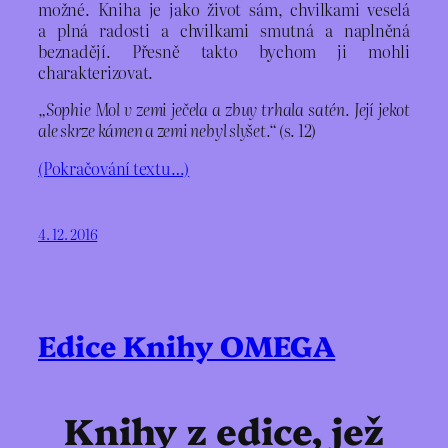
možné. Kniha je jako život sám, chvilkami veselá
a plná radosti a chvilkami smutná a naplněná
beznadějí. Přesně takto bychom ji mohli
charakterizovat.
„Sophie Mol v zemi ječela a zbuy trhala satén. Její jekot
ale skrze kámen a zemi nebyl slyšet.“
(s. 12)
(Pokračování textu…)
4. 12. 2016
Edice Knihy OMEGA
Knihy z edice, jež