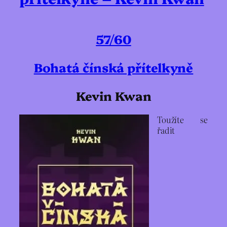
57/60
Bohatá čínská přítelkyně
Kevin Kwan
Toužíte se
řadit