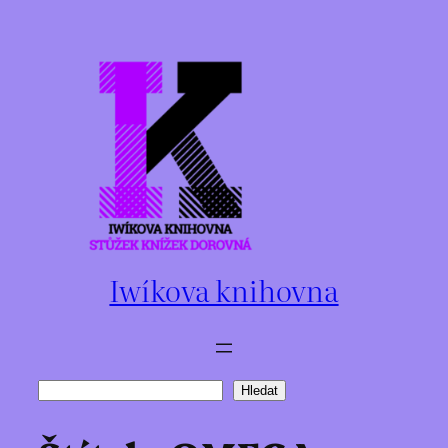
Přeskočit
na
obsah
Iwíkova knihovna
Hledat
Hledat