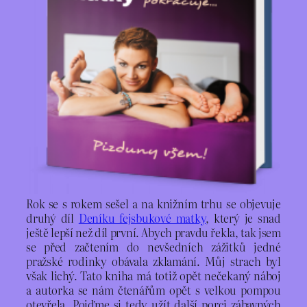
Rok se s rokem sešel a na knižním trhu se objevuje
druhý díl
Deníku fejsbukové matky
, který je snad
ještě lepší než díl první. Abych pravdu řekla, tak jsem
se před začtením do nevšedních zážitků jedné
pražské rodinky obávala zklamání. Můj strach byl
však lichý. Tato kniha má totiž opět nečekaný náboj
a autorka se nám čtenářům opět s velkou pompou
otevřela. Pojďme si tedy užít další porci zábavných