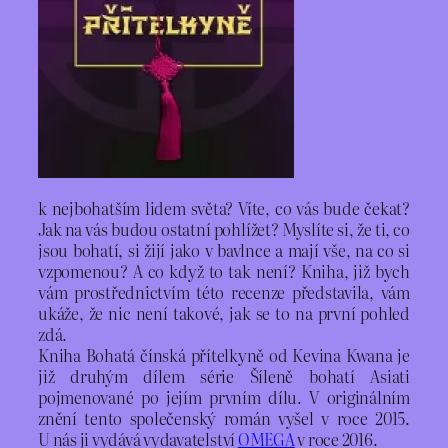
k nejbohatším lidem světa? Víte, co vás bude čekat?
Jak na vás budou ostatní pohlížet? Myslíte si, že ti, co
jsou bohatí, si žijí jako v bavlnce a mají vše, na co si
vzpomenou? A co když to tak není? Kniha, již bych
vám prostřednictvím této recenze představila, vám
ukáže, že nic není takové, jak se to na první pohled
zdá.
Kniha Bohatá čínská přítelkyně od Kevina Kwana je
již druhým dílem série Šíleně bohatí Asiati
pojmenované po jejím prvním dílu. V originálním
znění tento společenský román vyšel v roce 2015.
U nás ji vydává vydavatelství
OMEGA
v roce 2016.