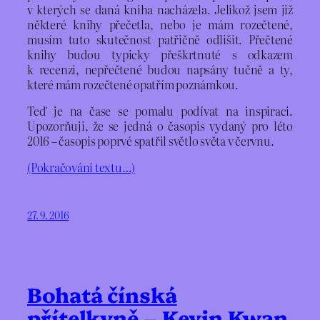
v kterých se daná kniha nacházela. Jelikož jsem již
některé knihy přečetla, nebo je mám rozečtené,
musím tuto skutečnost patřičně odlišit. Přečtené
knihy budou typicky přeškrtnuté s odkazem
k recenzi, nepřečtené budou napsány tučně a ty,
které mám rozečtené opatřím poznámkou.
Teď je na čase se pomalu podívat na inspiraci.
Upozorňuji, že se jedná o časopis vydaný pro léto
2016 – časopis poprvé spatřil světlo světa v červnu.
(Pokračování textu…)
27. 9. 2016
Bohatá čínská
přítelkyně – Kevin Kwan