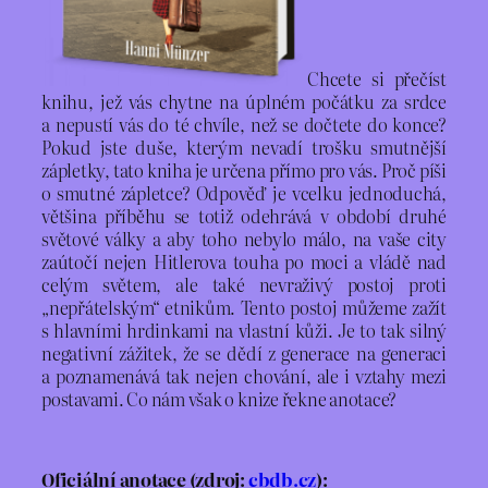
Chcete si přečíst
knihu, jež vás chytne na úplném počátku za srdce
a nepustí vás do té chvíle, než se dočtete do konce?
Pokud jste duše, kterým nevadí trošku smutnější
zápletky, tato kniha je určena přímo pro vás. Proč píši
o smutné zápletce? Odpověď je vcelku jednoduchá,
většina příběhu se totiž odehrává v období druhé
světové války a aby toho nebylo málo, na vaše city
zaútočí nejen Hitlerova touha po moci a vládě nad
celým světem, ale také nevraživý postoj proti
„nepřátelským“ etnikům. Tento postoj můžeme zažít
s hlavními hrdinkami na vlastní kůži. Je to tak silný
negativní zážitek, že se dědí z generace na generaci
a poznamenává tak nejen chování, ale i vztahy mezi
postavami. Co nám však o knize řekne anotace?
Oficiální anotace (zdroj:
cbdb.cz
):