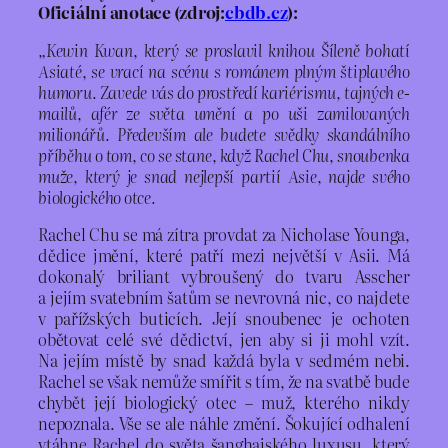
Oficiální anotace (zdroj:
cbdb.cz
):
„
Kewin Kwan, který se proslavil knihou Šíleně bohatí
Asiaté, se vrací na scénu s románem plným štiplavého
humoru. Zavede vás do prostředí kariérismu, tajných e-
mailů, afér ze světa umění a po uši zamilovaných
milionářů. Především ale budete svědky skandálního
příběhu o tom, co se stane, když Rachel Chu, snoubenka
muže, který je snad nejlepší partií Asie, najde svého
biologického otce.
Rachel Chu se má zítra provdat za Nicholase Younga,
dědice jmění, které patří mezi největší v Asii. Má
dokonalý briliant vybroušený do tvaru Asscher
a jejím svatebním šatům se nevrovná nic, co najdete
v pařížských buticích. Její snoubenec je ochoten
obětovat celé své dědictví, jen aby si ji mohl vzít.
Na jejím místě by snad každá byla v sedmém nebi.
Rachel se však nemůže smířit s tím, že na svatbě bude
chybět její biologický otec – muž, kterého nikdy
nepoznala. Vše se ale náhle změní. Šokující odhalení
vtáhne Rachel do světa šanghajského luxusu, který