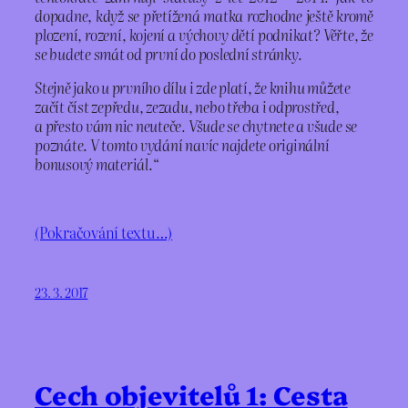
dopadne, když se přetížená matka rozhodne ještě kromě
plození, rození, kojení a výchovy dětí podnikat? Věřte, že
se budete smát od první do poslední stránky.
Stejně jako u prvního dílu i zde platí, že knihu můžete
začít číst zepředu, zezadu, nebo třeba i odprostřed,
a přesto vám nic neuteče. Všude se chytnete a všude se
poznáte. V tomto vydání navíc najdete originální
bonusový materiál.
“
(Pokračování textu…)
23. 3. 2017
Cech objevitelů 1: Cesta