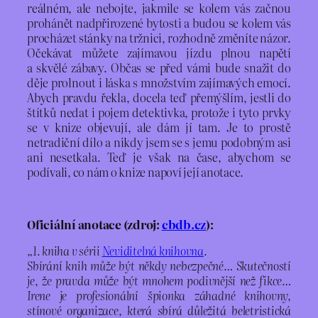
reálném, ale nebojte, jakmile se kolem vás začnou
prohánět nadpřirozené bytosti a budou se kolem vás
procházet stánky na tržnici, rozhodně změníte názor.
Očekávat můžete zajímavou jízdu plnou napětí
a skvělé zábavy. Občas se před vámi bude snažit do
děje prolnout i láska s množstvím zajímavých emocí.
Abych pravdu řekla, docela teď přemýšlím, jestli do
štítků nedat i pojem detektivka, protože i tyto prvky
se v knize objevují, ale dám jí tam. Je to prostě
netradiční dílo a nikdy jsem se s jemu podobným asi
ani nesetkala. Teď je však na čase, abychom se
podívali, co nám o knize napoví její anotace.
Oficiální anotace (zdroj:
cbdb.cz
):
„1. kniha v sérii
Neviditelná knihovna
.
Sbírání knih může být někdy nebezpečné… Skutečností
je, že pravda může být mnohem podivnější než fikce…
Irene je profesionální špionka záhadné knihovny,
stínové organizace, která sbírá důležitá beletristická