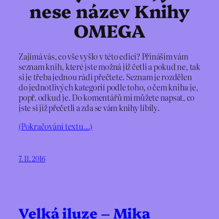
nese název Knihy
OMEGA
Zajímá vás, co vše vyšlo v této edici? Přináším vám
seznam knih, které jste možná již četli a pokud ne, tak
si je třeba jednou rádi přečtete. Seznam je rozdělen
do jednotlivých kategorií podle toho, o čem kniha je,
popř. odkud je. Do komentářů mi můžete napsat, co
jste si již přečetli a zda se vám knihy líbily.
(Pokračování textu…)
7. 11. 2016
Velká iluze – Mika