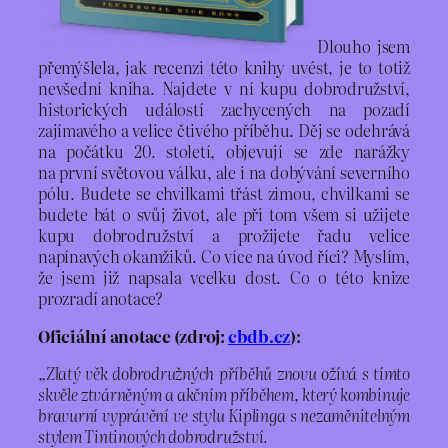
Dlouho jsem
přemýšlela, jak recenzi této knihy uvést, je to totiž
nevšední kniha. Najdete v ní kupu dobrodružství,
historických událostí zachycených na pozadí
zajímavého a velice čtivého příběhu. Děj se odehrává
na počátku 20. století, objevují se zde narážky
na první světovou válku, ale i na dobývání severního
pólu. Budete se chvilkami třást zimou, chvilkami se
budete bát o svůj život, ale při tom všem si užijete
kupu dobrodružství a prožijete řadu velice
napínavých okamžiků. Co více na úvod říci? Myslím,
že jsem již napsala vcelku dost. Co o této knize
prozradí anotace?
Oficiální anotace (zdroj:
cbdb.cz
):
„Zlatý věk dobrodružných příběhů znovu ožívá s tímto
skvěle ztvárněným a akčním příběhem, který kombinuje
bravurní vyprávění ve stylu Kiplinga s nezaměnitelným
stylem Tintinových dobrodružství.