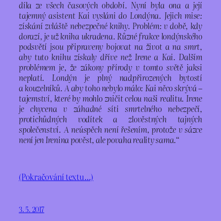
díla ze všech časových období. Nyní byla ona a její
tajemný asistent Kai vysláni do Londýna. Jejich mise:
získání zvláště nebezpečné knihy. Problém: v době, kdy
dorazí, je už kniha ukradena. Různé frakce londýnského
podsvětí jsou připraveny bojovat na život a na smrt,
aby tuto knihu získaly dříve než Irene a Kai. Dalším
problémem je, že zákony přírody v tomto světě jaksi
neplatí. Londýn je plný nadpřirozených bytostí
a kouzelníků. A aby toho nebylo málo: Kai něco skrývá –
tajemství, které by mohlo zničit celou naši realitu. Irene
je chycena v záhadné síti smrtelného nebezpečí,
protichůdných vodítek a zlověstných tajných
společenství. A neúspěch není řešením, protože v sázce
není jen Irenina pověst, ale povaha reality sama.“
(Pokračování textu…)
3. 5. 2017