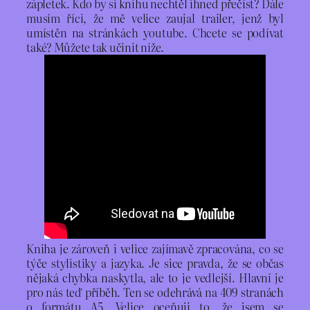
zápletek. Kdo by si knihu nechtěl ihned přečíst? Dále
musím říci, že mě velice zaujal trailer, jenž byl
umístěn na stránkách youtube. Chcete se podívat
také? Můžete tak učinit níže.
Kniha je zároveň i velice zajímavě zpracována, co se
týče stylistiky a jazyka. Je sice pravda, že se občas
nějaká chybka naskytla, ale to je vedlejší. Hlavní je
pro nás teď příběh. Ten se odehrává na 409 stranách
o formátu A5. Velice oceňuji to, že jsem se