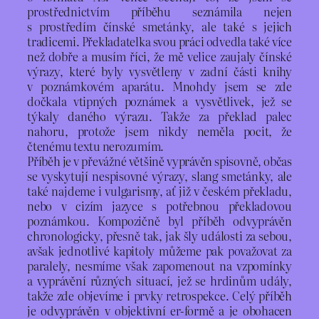
prostřednictvím příběhu seznámila nejen
s prostředím čínské smetánky, ale také s jejich
tradicemi. Překladatelka svou práci odvedla také více
než dobře a musím říci, že mě velice zaujaly čínské
výrazy, které byly vysvětleny v zadní části knihy
v poznámkovém aparátu. Mnohdy jsem se zde
dočkala vtipných poznámek a vysvětlivek, jež se
týkaly daného výrazu. Takže za překlad palec
nahoru, protože jsem nikdy neměla pocit, že
čtenému textu nerozumím.
Příběh je v převážné většině vyprávěn spisovně, občas
se vyskytují nespisovné výrazy, slang smetánky, ale
také najdeme i vulgarismy, ať již v českém překladu,
nebo v cizím jazyce s potřebnou překladovou
poznámkou. Kompozičně byl příběh odvyprávěn
chronologicky, přesně tak, jak šly události za sebou,
avšak jednotlivé kapitoly můžeme pak považovat za
paralely, nesmíme však zapomenout na vzpomínky
a vyprávění různých situací, jež se hrdinům udály,
takže zde objevíme i prvky retrospekce. Celý příběh
je odvyprávěn v objektivní er-formě a je obohacen