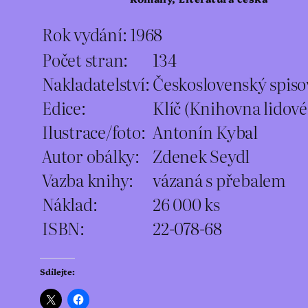
Rok vydání:
1968
Počet stran:
134
Nakladatelství:
Československý spiso
Edice:
Klíč (Knihovna lidové
Ilustrace/foto:
Antonín Kybal
Autor obálky:
Zdenek Seydl
Vazba knihy:
vázaná s přebalem
Náklad:
26 000 ks
ISBN:
22-078-68
Sdílejte: