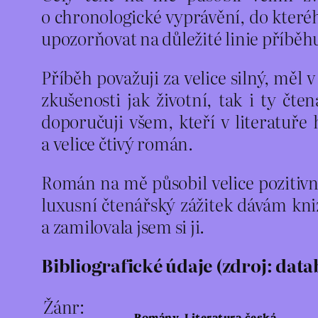
o chronologické vyprávění, do kteréh
upozorňovat na důležité linie příběhu
Příběh považuji za velice silný, měl 
zkušenosti jak životní, tak i ty čten
doporučuji všem, kteří v literatuře 
a velice čtivý román.
Román na mě působil velice pozitivním
luxusní čtenářský zážitek dávám kn
a zamilovala jsem si ji.
Bibliografické údaje (zdroj: data
Žánr:
Romány, Literatura česká