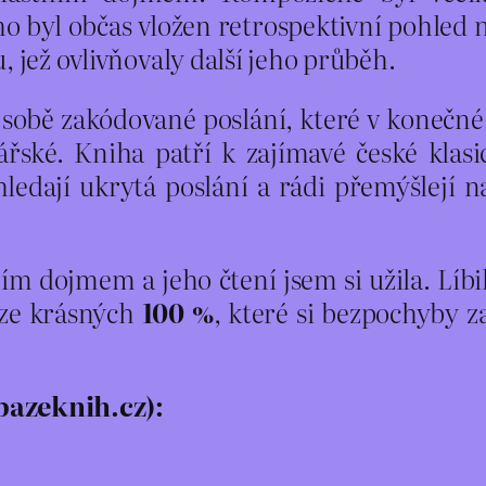
o byl občas vložen retrospektivní pohled na
, jež ovlivňovaly další jeho průběh.
v sobě zakódované poslání, které v konečné 
ářské. Kniha patří k zajímavé české klasic
hledají ukrytá poslání a rádi přemýšlejí 
 dojmem a jeho čtení jsem si užila. Líbilo
ize krásných
100 %
, které si bezpochyby za
bazeknih.cz):