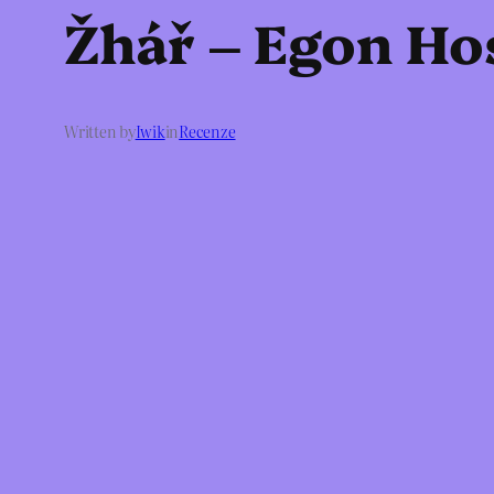
Žhář – Egon Ho
Written by
Iwik
in
Recenze