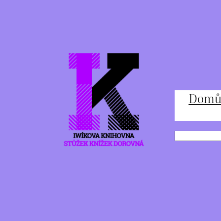
Přeskočit
na
obsah
Dom
Hledat