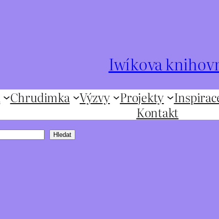
Iwíkova knihov
ů
Chrudimka
Výzvy
Projekty
Inspirac
Kontakt
Hledat