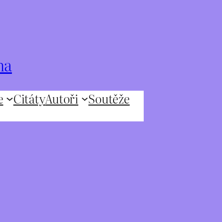
na
e
Citáty
Autoři
Soutěže