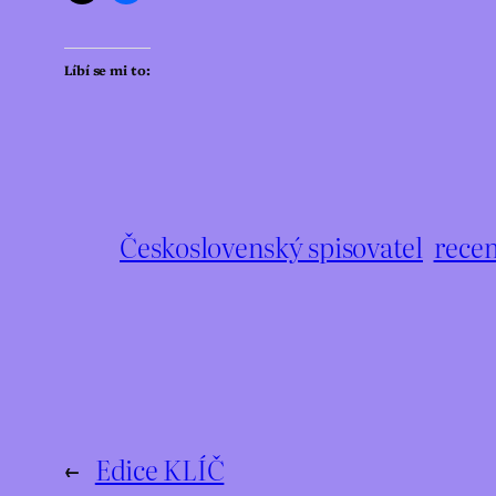
Líbí se mi to:
Československý spisovatel
rece
←
Edice KLÍČ