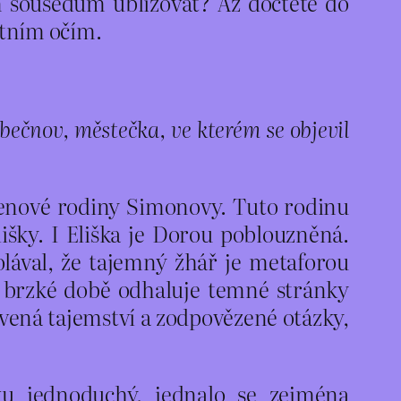
m sousedům ubližovat? Až dočtete do
stním očím.
ečnov, městečka, ve kterém se objevil
enové rodiny Simonovy. Tuto rodinu
išky. I Eliška je Dorou poblouzněná.
lával, že tajemný žhář je metaforou
 v brzké době odhaluje temné stránky
evená tajemství a zodpovězené otázky,
u jednoduchý, jednalo se zejména