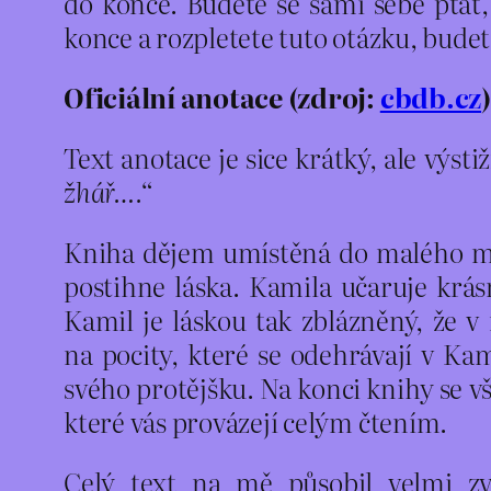
do konce. Budete se sami sebe ptát
konce a rozpletete tuto otázku, bude
Oficiální anotace (zdroj:
cbdb.cz
)
Text anotace je sice krátký, ale výsti
žhář….
“
Kniha dějem umístěná do malého mě
postihne láska. Kamila učaruje krás
Kamil je láskou tak zblázněný, že 
na pocity, které se odehrávají v Ka
svého protějšku. Na konci knihy se v
které vás provázejí celým čtením.
Celý text na mě působil velmi z