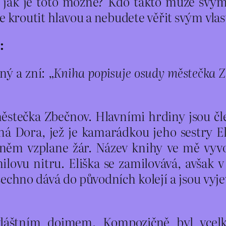
, jak je toto možné? Kdo takto může svý
te kroutit hlavou a nebudete věřit svým vla
:
žný a zní:
„Kniha popisuje osudy městečka Zb
stečka Zbečnov. Hlavními hrdiny jsou čl
ná Dora, jež je kamarádkou jeho sestry El
v něm vzplane žár. Název knihy ve mě vyvo
milovu nitru. Eliška se zamilovává, avšak
šechno dává do původních kolejí a jsou vyj
vláštním dojmem. Kompozičně byl vcelk