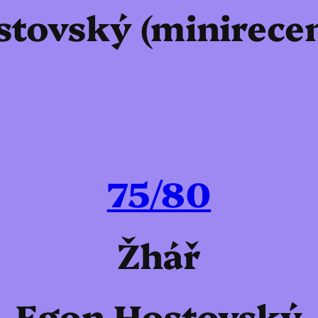
stovský (minirece
75/80
Žhář
Egon Hostovský