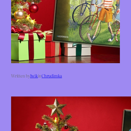
Written by
Iwik
in
Chrudimka