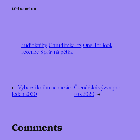
Líbí se mi to:
audioknihy
Chrudimka.cz
OneHotBook
recenze
Správná pětka
←
Vyber si knihu na měsíc
Čtenářská výzva pro
leden 2020
rok 2020
→
Comments