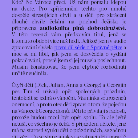
Kdo? No Vánoce přeci. Už nám pomalu klepou
na dveře. Pro zpříjemnění těchto pro mnohé
dospělé stresujících chvil a u dětí pro zkrácení
dlouhé chvíle čekání na příchod Ježíška je
připravena
audiokniha plná dobrodružství
.
V této recenzi vám představím titul, jenž se
k tomuto období více než hodí. Jelikož jsem v audio
zpracování slyšela
první díl série o Správné pětce
a
moc se mi líbil, jak jsem se dozvěděla o vydání
pokračování, prostě jsem si jej musela poslechnout.
Musím konstatovat, že jsem chybné rozhodnutí
určitě neučinila.
Čtyři děti (Dick, Julian, Anna a George) a Georgiin
pes Tim si užívají opět společných prázdnin,
tentokrát se jedná o vánoční. Maminka sourozenců
onemocní, a proto otec děti zpraví o tom, že pojedou
na Vánoce k George domů. Děti to přivítají s radostí,
protože budou moci být opět spolu. To ale ještě
netuší, co všechno je čeká. S příjezdem učitele, jenž
má na starosti výuku dětí o prázdninách, se začnou
dít věci. Co se stane a jak si se situací děti poradí?