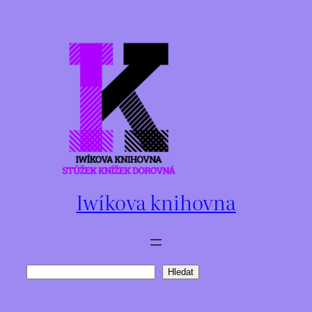
Přeskočit
na
obsah
Iwíkova knihovna
Hledat
Hledat