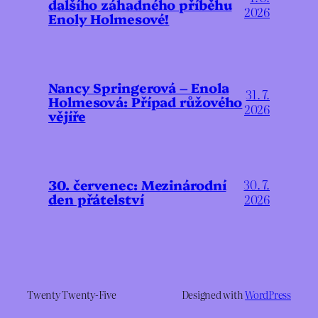
dalšího záhadného příběhu
2026
Enoly Holmesové!
Nancy Springerová – Enola
31. 7.
Holmesová: Případ růžového
2026
vějíře
30. červenec: Mezinárodní
30. 7.
den přátelství
2026
Twenty Twenty-Five
Designed with
WordPress