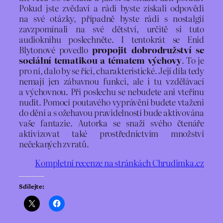
Pokud jste zvědaví a rádi byste získali odpovědi
na své otázky, případně byste rádi s nostalgií
zavzpomínali na své dětství, určitě si tuto
audioknihu poslechněte. I tentokrát se Enid
Blytonové povedlo
propojit dobrodružství se
sociální tematikou a tématem výchovy
. To je
pro ní, dalo by se říci, charakteristické. Její díla tedy
nemají jen zábavnou funkci, ale i tu vzdělávací
a výchovnou. Při poslechu se nebudete ani vteřinu
nudit. Pomocí poutavého vyprávění budete vtaženi
do dění a s ožehavou pravidelností bude aktivována
vaše fantazie. Autorka se snaží svého čtenáře
aktivizovat také prostřednictvím množství
nečekaných zvratů.
Kompletní recenze na stránkách Chrudimka.cz
Sdílejte: