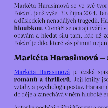
Markéta Harasimová se ve své tvorbě
Pokání
, jenž vyšel 30. října 2024. T
a důsledcích nenadálých tragédií. Ha
hloubkou
. Čtenáři se ocitají tváří
obavám a hledat sílu tam, kde už z
Pokání
je dílo, které vás přinutí nejen
Markéta Harasimová – a
Markéta Harasimová
je česká spi
románů a thrillerů
. Její knihy j
vztahy a psychologii postav. Harasim
do děje a zanechává v něm hluboké e
Autorka pochází z jižní Moravy a psan