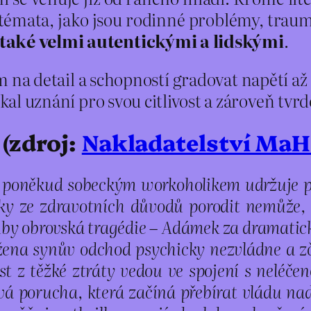
témata, jako jsou rodinné problémy, trauma n
 také velmi autentickými a lidskými
.
em na detail a schopností gradovat napětí a
skal uznání pro svou citlivost a zároveň tvrd
 (zdroj:
Nakladatelství MaH
s poněkud sobeckým workoholikem udržuje p
mky ze zdravotních důvodů porodit nemůže, 
ruby obrovská tragédie – Adámek za dramatick
žena synův odchod psychicky nezvládne a zčá
t z těžké ztráty vedou ve spojení s neléče
vá porucha, která začíná přebírat vládu na