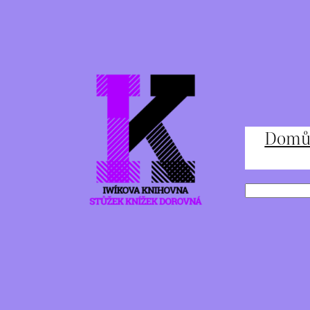
Přeskočit
na
obsah
Dom
Hledat