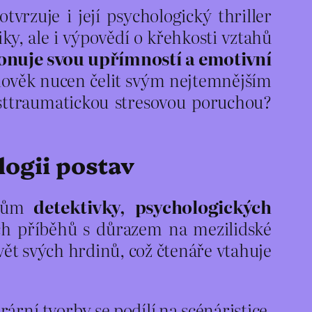
vrzuje i její psychologický thriller
iky, ale i výpovědí o křehkosti vztahů
onuje svou upřímností a emotivní
e člověk nucen čelit svým nejtemnějším
osttraumatickou stresovou poruchou?
logii postav
nrům
detektivky, psychologických
ých příběhů s důrazem na mezilidské
vět svých hrdinů, což čtenáře vtahuje
ární tvorby se podílí na scénáristice.