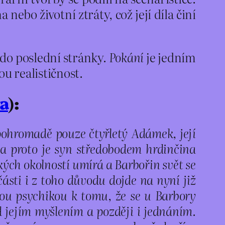
ebo životní ztráty, což její díla činí
ž do poslední stránky.
Pokání
je jedním
ou realističnost.
a
):
ohromadě pouze čtyřletý Adámek, její
a proto je syn středobodem hrdinčina
ých okolností umírá a Barbořin svět se
sti i z toho důvodu dojde na nyní již
nou psychikou k tomu, že se u Barbory
d jejím myšlením a později i jednáním.