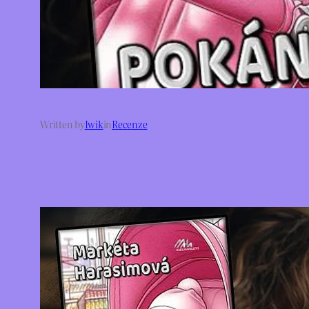
Written by
Iwik
in
Recenze