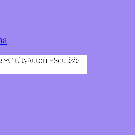
na
e
Citáty
Autoři
Soutěže