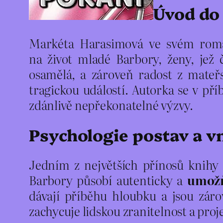
Úvod do 
Markéta Harasimová ve svém ro
na život mladé Barbory, ženy, jež
osamělá, a zároveň radost z mateřs
tragickou událostí. Autorka se v pří
zdánlivě nepřekonatelné výzvy.
Psychologie postav a v
Jedním z největších přínosů knihy 
Barbory působí autenticky a
umožň
dávají příběhu hloubku a jsou zár
zachycuje lidskou zranitelnost a pro