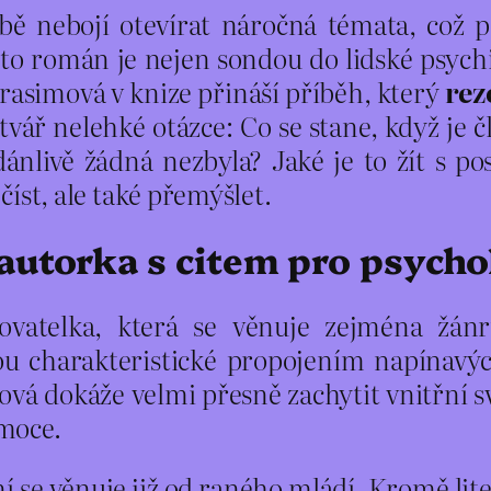
 nebojí otevírat náročná témata, což pot
ento román je nejen sondou do lidské psych
rasimová v knize přináší příběh, který
rez
 v tvář nelehké otázce: Co se stane, když j
dánlivě žádná nezbyla? Jaké je to žít s p
 číst, ale také přemýšlet.
utorka s citem pro psycho
sovatelka, která se věnuje zejména žá
sou charakteristické propojením napínav
ová dokáže velmi přesně zachytit vnitřní s
moce.
í se věnuje již od raného mládí. Kromě liter