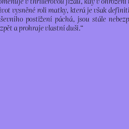
měňuje v thrillerovou jízdu, kdy v ohrožení
ivot vysněné roli matky, která je však defini
ševního postižení páchá, jsou stále nebezp
pět a prohraje vlastní duši.“