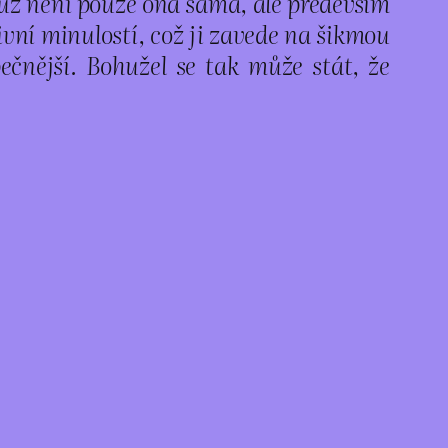
 už není pouze ona sama, ale především
tivní minulostí, což ji zavede na šikmou
ečnější. Bohužel se tak může stát, že