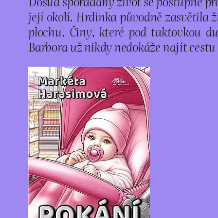
Dosud spořádaný život se postupně pro
její okolí. Hrdinka původně zasvětila ž
plochu. Činy, které pod taktovkou du
Barbora už nikdy nedokáže najít cestu z