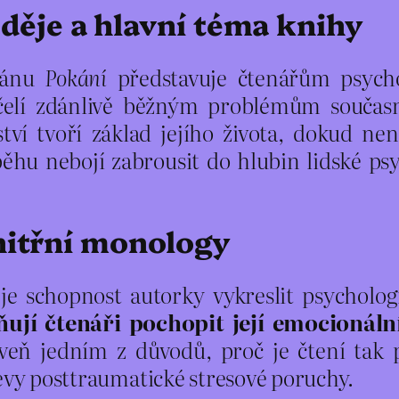
děje a hlavní téma knihy
mánu
Pokání
představuje čtenářům psychol
 čelí zdánlivě běžným problémům současn
tví tvoří základ jejího života, dokud nen
běhu nebojí zabrousit do hlubin lidské ps
nitřní monology
je schopnost autorky vykreslit psycholog
ují čtenáři pochopit její emocionální
oveň jedním z důvodů, proč je čtení tak 
jevy posttraumatické stresové poruchy.