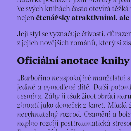
Ve svých knihách často otevírá těžká 
nejen
čtenářsky atraktivními, ale
Její styl se vyznačuje čtivostí, důraz
z jejích novějších románů, který si zí
Oficiální anotace knihy
„Barbořino neuspokojivé manželství 
jediné a vymodlené dítě. Další poto
vesmíru. Záhy jí však život obrátí na
zhroutí jako domeček z karet. Mladá 
nevyhnutelný rozvod. Osamění a boles
naplno rozvíjí posttraumatická streso