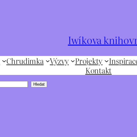
Iwíkova knihov
ů
Chrudimka
Výzvy
Projekty
Inspirac
Kontakt
Hledat