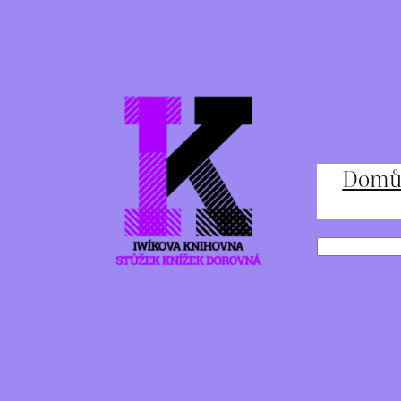
Přeskočit
na
obsah
Dom
Hledat