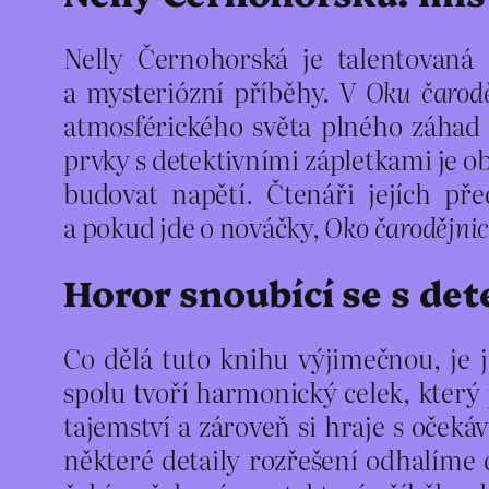
Nelly Černohorská je talentovaná 
a mysteriózní příběhy. V
Oku čarodě
atmosférického světa plného záhad
prvky s detektivními zápletkami je ob
budovat napětí. Čtenáři jejích př
a pokud jde o nováčky,
Oko čarodějni
Horor snoubící se s de
Co dělá tuto knihu výjimečnou, je 
spolu tvoří harmonický celek, který 
tajemství a zároveň si hraje s očeká
některé detaily rozřešení odhalíme d