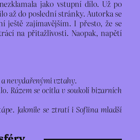
ezklamala jako vstupní dílo. Už po
o až do poslední stránky. Autorka se
 ještě zajímavějším. I přesto, že se
ácí na přitažlivosti. Naopak, napětí
ní a nevydařenými vztahy.
dlo. Rázem se ocitla v soukolí bizarních
pe. Jakmile se ztratí i Sofiina mladší
sféry