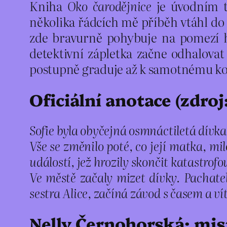
Kniha
Oko čarodějnice
je úvodním t
několika řádcích mě příběh vtáhl do
zde bravurně pohybuje na pomezí hor
detektivní zápletka začne odhalovat
postupně graduje až k samotnému kon
Oficiální anotace (zdroj
Sofie byla obyčejná osmnáctiletá dívka
Vše se změnilo poté, co její matka, mil
událostí, jež hrozily skončit katastrofo
Ve městě začaly mizet dívky. Pachatel
sestra Alice, začíná závod s časem a vít
Nelly Černohorská: mis