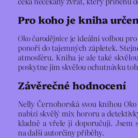
čeká nečekaný zvrat, který příběhu do
Pro koho je kniha urče
Oko čarodějnice
je ideální volbou pro
ponoří do tajemných zápletek. Stejně
atmosféru. Kniha je ale také skvělo
poskytne jim skvělou ochutnávku toh
Závěrečné hodnocení
Nelly Černohorská svou knihou
Oko 
nabízí skvělý mix hororu a detekti
kladně a vřele ji doporučuji. Jsem si
na další autorčiny příběhy.