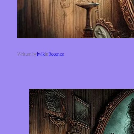
Written by
Iwik
in
Recenze