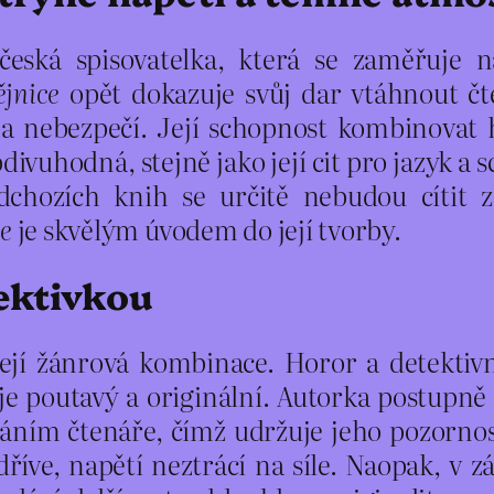
česká spisovatelka, která se zaměřuje 
jnice
opět dokazuje svůj dar vtáhnout čt
 a nebezpečí. Její schopnost kombinovat
divuhodná, stejně jako její cit pro jazyk a 
edchozích knih se určitě nebudou cítit 
ce
je skvělým úvodem do její tvorby.
tektivkou
její žánrová kombinace. Horor a detektiv
je poutavý a originální. Autorka postupně
váním čtenáře, čímž udržuje jeho pozornos
říve, napětí neztrácí na síle. Naopak, v z