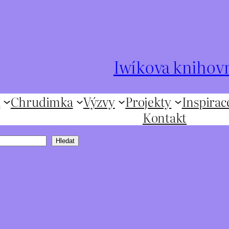
Iwíkova knihov
ů
Chrudimka
Výzvy
Projekty
Inspirac
Kontakt
Hledat