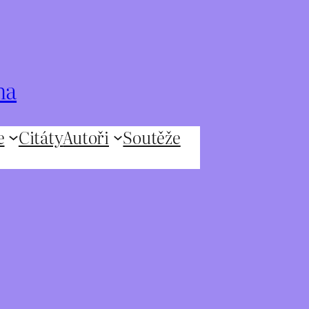
na
e
Citáty
Autoři
Soutěže