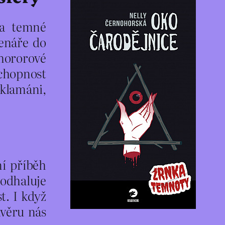
na temné
enáře do
 hororové
schopnost
zklamáni,
ní příběh
 odhaluje
t. I když
ávěru nás