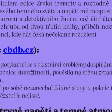
itulem edice
Zrnka temnoty
a rozhodně n
 svého temného světa a napětí mě neopustil
oru a detektivního žánru, což činí čtení
 zhruba od dvou třetin knihy, příběh neztr
ci, kde nás čeká nečekané rozuzlení.
:
cbdb.cz
):
 potýkající se s vlastními problémy dospívá
ovnice starožitností, pověsila na stěnu zrca
u.
 po sobě nezanechal žádné stopy a policie tá
ězství je nejisté.
tryně napětí a temné atmo