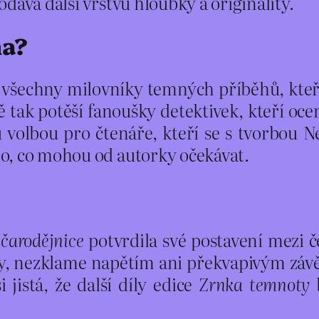
dává další vrstvu hloubky a originality.
na?
 všechny milovníky temných příběhů, kteří 
 tak potěší fanoušky detektivek, kteří oce
u volbou pro čtenáře, kteří se s tvorbou 
o, co mohou od autorky očekávat.
čarodějnice
potvrdila své postavení mezi č
vky, nezklame napětím ani překvapivým zá
 jistá, že další díly edice
Zrnka temnoty
b