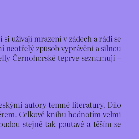
si užívají mrazení v zádech a rádi se
ní neotřelý způsob vyprávění a silnou
Nelly Černohorské teprve seznamují –
eskými autory temné literatury. Dílo
věrem. Celkově knihu hodnotím velmi
udou stejně tak poutavé a těším se