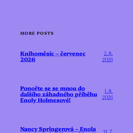
MORE POSTS
Knihoměsíc – červenec
2. 8.
2026
2026
Ponořte se se mnou do
1. 8.
dalšího záhadného příběhu
2026
Enoly Holmesové!
Nancy Springerová – Enola
31. 7.