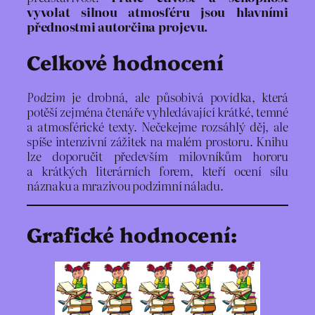
vyvolat silnou atmosféru jsou hlavními
přednostmi autorčina projevu.
Celkové hodnocení
Podzim
je drobná, ale působivá povídka, která
potěší zejména čtenáře vyhledávající krátké, temné
a atmosférické texty. Nečekejme rozsáhlý děj, ale
spíše intenzivní zážitek na malém prostoru. Knihu
lze doporučit především milovníkům hororu
a krátkých literárních forem, kteří ocení sílu
náznaku a mrazivou podzimní náladu.
Grafické hodnocení: