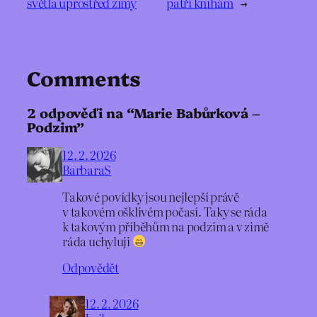
světla uprostřed zimy
patří knihám
→
Comments
2 odpověďi na “Marie Babůrková –
Podzim”
12. 2. 2026
BarbaraS
Takové povídky jsou nejlepší právě
v takovém ošklivém počasí. Taky se ráda
k takovým příběhům na podzim a v zimě
ráda uchyluji
Odpovědět
12. 2. 2026