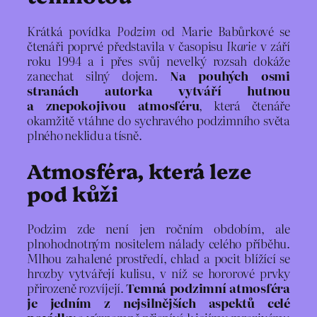
Krátká povídka
Podzim
od Marie Babůrkové se
čtenáři poprvé představila v časopisu
Ikarie
v září
roku 1994 a i přes svůj nevelký rozsah dokáže
zanechat silný dojem.
Na pouhých osmi
stranách autorka vytváří hutnou
a znepokojivou atmosféru
, která čtenáře
okamžitě vtáhne do sychravého podzimního světa
plného neklidu a tísně.
Atmosféra, která leze
pod kůži
Podzim zde není jen ročním obdobím, ale
plnohodnotným nositelem nálady celého příběhu.
Mlhou zahalené prostředí, chlad a pocit blížící se
hrozby vytvářejí kulisu, v níž se hororové prvky
přirozeně rozvíjejí.
Temná podzimní atmosféra
je jedním z nejsilnějších aspektů celé