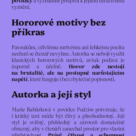
povídky
a významně přispívá k jejímu mrazivému
vyznění.
Hororové motivy bez
příkras
Pavoukům, oživlému mrtvému ani lehkému pocitu
nechuti se čtenář nevyhne. Autorka se nebojí využít
klasických hororových motivů, avšak podává je
úsporně a účelně.
Horor zde nestojí
na brutalitě, ale na postupně narůstajícím
napětí
, které funguje i bez zbytečné popisnosti.
Autorka a její styl
Marie Babůrková v povídce
Podzim
potvrzuje, že
i krátký text může být čtivý a plnohodnotný. Její
styl je svižný, přehledný a zároveň dostatečně
obrazný, aby v čtenáři zanechal prostor pro vlastní
představivost.
Právě čtivost a schopnost