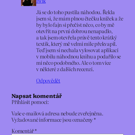
Iwik
Já se do toho pustila náhodou. Řekla
jsem si, že mám plnou čtečku knížek a že
by bylo fajn si přečíst něco, co by mě
otevřít na první dobrou nenapadlo,
a tak jsem otevřela právě tento krátký
textík, který mě velmi mile překvapil.
Teď jsem si nechala vylosovat aplikací
v mobilu náhodnou knihu a podařilo se
mi něco podobného. Ale o tom více
v některé z dalších recenzí.
Odpovědět
Napsat komentář
Přihlásit pomocí:
Vaše e-mailová adresa nebude zveřejněna.
Vyžadované informace jsou označeny
*
Komentář
*