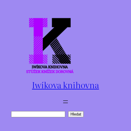
Přeskočit
na
obsah
Iwíkova knihovna
Hledat
Hledat