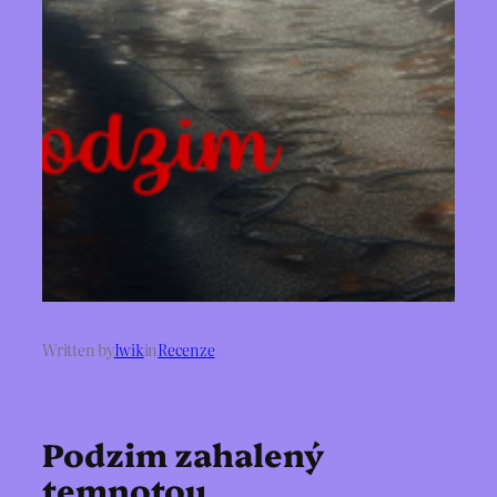
Written by
Iwik
in
Recenze
Podzim zahalený
temnotou