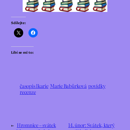
Sdílejte:
Líbí se mi to:
časopis Ikarie
Marie Babůrková
povídky
recenze
←
Hromnice – svátek
14. únor: Svátek, který