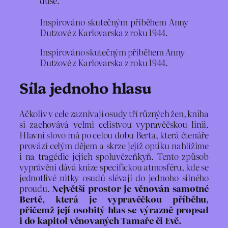
duše.
Inspirováno skutečným příběhem Anny
Dutzové z Karlovarska z roku 1944.
Inspirováno skutečným příběhem Anny
Dutzové z Karlovarska z roku 1944.
Síla jednoho hlasu
Ačkoliv v cele zaznívají osudy tří různých žen, kniha
si zachovává velmi celistvou vypravěčskou linii.
Hlavní slovo má po celou dobu Berta, která čtenáře
provází celým dějem a skrze jejíž optiku nahlížíme
i na tragédie jejích spoluvězeňkyň. Tento způsob
vyprávění dává knize specifickou atmosféru, kde se
jednotlivé nitky osudů slévají do jednoho silného
proudu.
Největší prostor je věnován samotné
Bertě, která je vypravěčkou příběhu,
přičemž její osobitý hlas se výrazně propsal
i do kapitol věnovaných Tamaře či Evě.