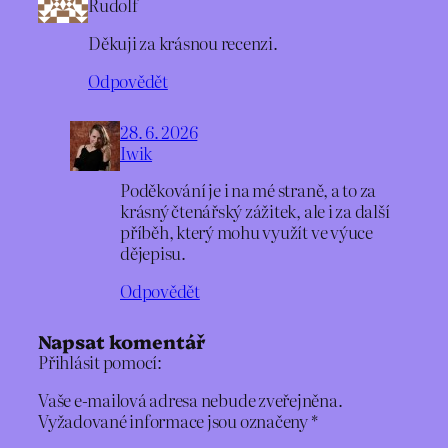
Rudolf
Děkuji za krásnou recenzi.
Odpovědět
28. 6. 2026
Iwik
Poděkování je i na mé straně, a to za
krásný čtenářský zážitek, ale i za další
příběh, který mohu využít ve výuce
dějepisu.
Odpovědět
Napsat komentář
Přihlásit pomocí:
Vaše e-mailová adresa nebude zveřejněna.
Vyžadované informace jsou označeny
*