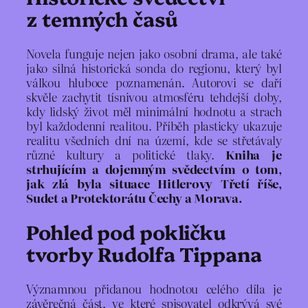
z temných časů
Novela funguje nejen jako osobní drama, ale také
jako silná historická sonda do regionu, který byl
válkou hluboce poznamenán. Autorovi se daří
skvěle zachytit tísnivou atmosféru tehdejší doby,
kdy lidský život měl minimální hodnotu a strach
byl každodenní realitou. Příběh plasticky ukazuje
realitu všedních dní na území, kde se střetávaly
různé kultury a politické tlaky.
Kniha je
strhujícím a dojemným svědectvím o tom,
jak zlá byla situace Hitlerovy Třetí říše,
Sudet a Protektorátu Čechy a Morava.
Pohled pod pokličku
tvorby Rudolfa Tippana
Významnou přidanou hodnotou celého díla je
závěrečná část, ve které spisovatel odkrývá své