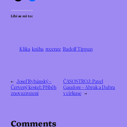
Líbí se mi to:
Klika
kniha
recenze
Rudolf Tippan
←
Josef Rybánský –
ČASOSTROJ: Pavel
Červený kostel: Příběh
Gaudore – Abrak a Dabra
znovuzrození
v cirkuse
→
Comments