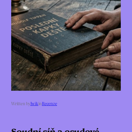
Written by
Iwik
in
Recenze
Soudní síň a osudové