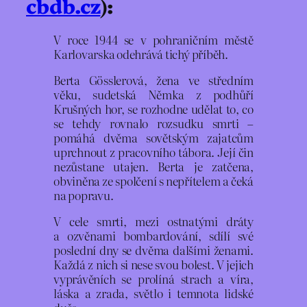
cbdb.cz
):
V roce 1944 se v pohraničním městě
Karlovarska odehrává tichý příběh.
Berta Gösslerová, žena ve středním
věku, sudetská Němka z podhůří
Krušných hor, se rozhodne udělat to, co
se tehdy rovnalo rozsudku smrti –
pomáhá dvěma sovětským zajatcům
uprchnout z pracovního tábora. Její čin
nezůstane utajen. Berta je zatčena,
obviněna ze spolčení s nepřítelem a čeká
na popravu.
V cele smrti, mezi ostnatými dráty
a ozvěnami bombardování, sdílí své
poslední dny se dvěma dalšími ženami.
Každá z nich si nese svou bolest. V jejich
vyprávěních se prolíná strach a víra,
láska a zrada, světlo i temnota lidské