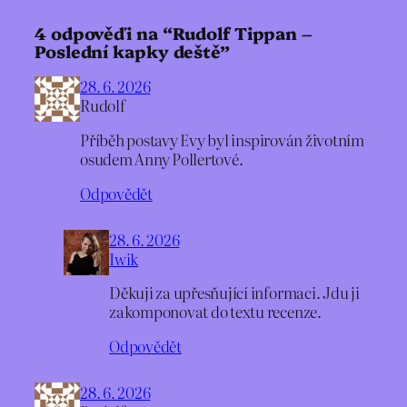
4 odpověďi na “Rudolf Tippan –
Poslední kapky deště”
28. 6. 2026
Rudolf
Příběh postavy Evy byl inspirován životním
osudem Anny Pollertové.
Odpovědět
28. 6. 2026
Iwik
Děkuji za upřesňující informaci. Jdu ji
zakomponovat do textu recenze.
Odpovědět
28. 6. 2026