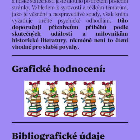
a lidské statečnosti ještě dlouho po dočtení poslední
stránky. Vzhledem k syrovosti a těžkým tématům,
jako je věznění a nespravedlivé soudy, však kniha
vyžaduje určité psychické odhodlání.
Dílo
doporučuji příznivcům příběhů podle
skutečných událostí a milovníkům
historické literatury, nicméně není to čtení
vhodné pro slabší povahy.
Grafické hodnocení:
Bibliografické údaje