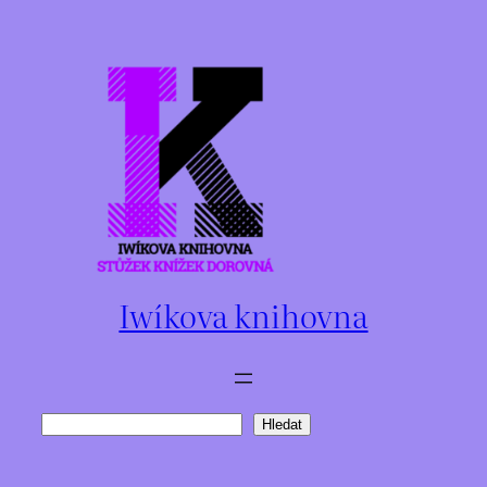
Přeskočit
na
obsah
Iwíkova knihovna
Hledat
Hledat