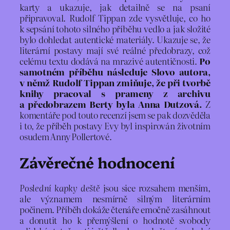
karty a ukazuje, jak detailně se na psaní
připravoval. Rudolf Tippan zde vysvětluje, co ho
k sepsání tohoto silného příběhu vedlo a jak složité
bylo dohledat autentické materiály. Ukazuje se, že
literární postavy mají své reálné předobrazy, což
celému textu dodává na mrazivé autentičnosti.
Po
samotném příběhu následuje Slovo autora,
v němž Rudolf Tippan zmiňuje, že při tvorbě
knihy pracoval s prameny z archivu
a předobrazem Berty byla Anna Dutzová.
Z
komentáře pod touto recenzí jsem se pak dozvěděla
i to, že příběh postavy Evy byl inspirován životním
osudem Anny Pollertové.
Závěrečné hodnocení
Poslední kapky deště
jsou sice rozsahem menším,
ale významem nesmírně silným literárním
počinem. Příběh dokáže čtenáře emočně zasáhnout
a donutit ho k přemýšlení o hodnotě svobody