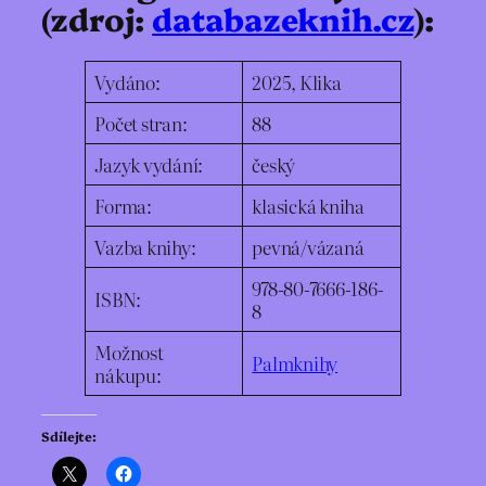
(zdroj:
databazeknih.cz
):
Vydáno:
2025, Klika
Počet stran:
88
Jazyk vydání:
český
Forma:
klasická kniha
Vazba knihy:
pevná/vázaná
978-80-7666-186-
ISBN:
8
Možnost
Palmknihy
nákupu:
Sdílejte: