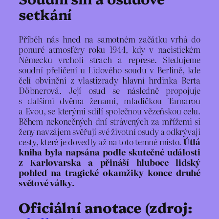
setkání
Příběh nás hned na samotném začátku vrhá do
ponuré atmosféry roku 1944, kdy v nacistickém
Německu vrcholí strach a represe. Sledujeme
soudní přelíčení u Lidového soudu v Berlíně, kde
čelí obvinění z vlastizrady hlavní hrdinka Berta
Döbnerová. Její osud se následně propojuje
s dalšími dvěma ženami, mladičkou Tamarou
a Evou, se kterými sdílí společnou vězeňskou celu.
Během nekonečných dní strávených za mřížemi si
ženy navzájem svěřují své životní osudy a odkrývají
cesty, které je dovedly až na toto temné místo.
Útlá
kniha byla napsána podle skutečné události
z Karlovarska a přináší hluboce lidský
pohled na tragické okamžiky konce druhé
světové války.
Oficiální anotace (zdroj: