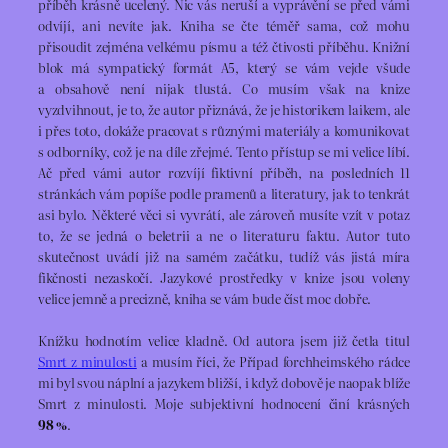
příběh krásně ucelený. Nic vás neruší a vyprávění se před vámi
odvíjí, ani nevíte jak. Kniha se čte téměř sama, což mohu
přisoudit zejména velkému písmu a též čtivosti příběhu. Knižní
blok má sympatický formát A5, který se vám vejde všude
a obsahově není nijak tlustá. Co musím však na knize
vyzdvihnout, je to, že autor přiznává, že je historikem laikem, ale
i přes toto, dokáže pracovat s různými materiály a komunikovat
s odborníky, což je na díle zřejmé. Tento přístup se mi velice líbí.
Ač před vámi autor rozvíjí fiktivní příběh, na posledních 11
stránkách vám popíše podle pramenů a literatury, jak to tenkrát
asi bylo. Některé věci si vyvrátí, ale zároveň musíte vzít v potaz
to, že se jedná o beletrii a ne o literaturu faktu. Autor tuto
skutečnost uvádí již na samém začátku, tudíž vás jistá míra
fikčnosti nezaskočí. Jazykové prostředky v knize jsou voleny
velice jemně a precizně, kniha se vám bude číst moc dobře.
Knížku hodnotím velice kladně. Od autora jsem již četla titul
Smrt z minulosti
a musím říci, že Případ forchheimského rádce
mi byl svou náplní a jazykem bližší, i když dobově je naopak blíže
Smrt z minulosti. Moje subjektivní hodnocení činí krásných
98 %
.