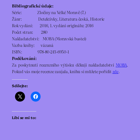
Bibliografické údaje:
Série: Zločiny na Velké Moravě (7.)
Žánr: Detektivky, Literatura česká, Historie
Rok vydání: 2016, 1. vydání originálu: 2016
Počet stran: 280
Nakladatelství: MOBA (Moravská bastei)
Vazba knihy: vázaná
ISBN: 978-80-243-6950-1
Poděkování:
Za poskytnutí recenzního výtisku děkuji nakladatelství
MOBA
.
Pokud vás moje recenze zaujala, knihu si můžete pořídit
zde
.
Sdílejte:
Líbí se mi to: