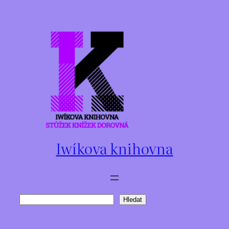
Přeskočit
na
obsah
Iwíkova knihovna
Hledat
Hledat