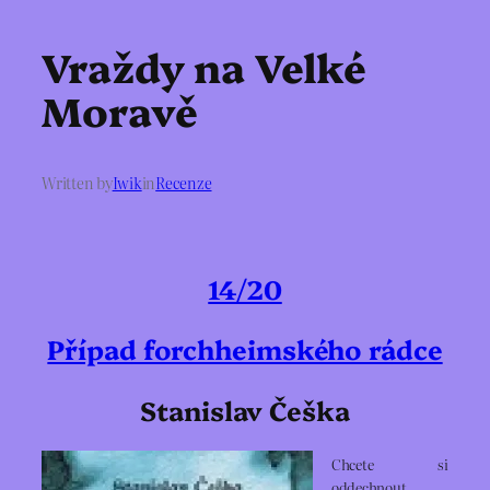
Vraždy na Velké
Moravě
Written by
Iwik
in
Recenze
14/20
Případ forchheimského rádce
Stanislav Češka
Chcete si
oddechnout