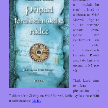
u detektivního
románu, který se
odehrává na Velké
Moravě? Myslíte
si, že dokážete
odhalit vraha
rychleji než
vyšetřovatel? Rádi
si čtete
v historických
knihách? Pokud
ano, tato kniha je
určena právě pro
vás.
Titul, který vám
tentokrát
představím, je
7. dílem série Zločiny na Velké Moravě. Kniha vyšla v roce 2016
u nakladatelství
MOBA
.