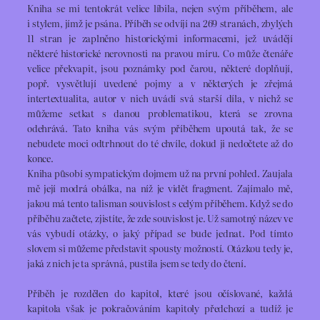
Kniha se mi tentokrát velice líbila, nejen svým příběhem, ale
i stylem, jímž je psána. Příběh se odvíjí na 269 stranách, zbylých
11 stran je zaplněno historickými informacemi, jež uvádějí
některé historické nerovnosti na pravou míru. Co může čtenáře
velice překvapit, jsou poznámky pod čarou, některé doplňují,
popř. vysvětlují uvedené pojmy a v některých je zřejmá
intertextualita, autor v nich uvádí svá starší díla, v nichž se
můžeme setkat s danou problematikou, která se zrovna
odehrává. Tato kniha vás svým příběhem upoutá tak, že se
nebudete moci odtrhnout do té chvíle, dokud ji nedočtete až do
konce.
Kniha působí sympatickým dojmem už na první pohled. Zaujala
mě její modrá obálka, na níž je vidět fragment. Zajímalo mě,
jakou má tento talisman souvislost s celým příběhem. Když se do
příběhu začtete, zjistíte, že zde souvislost je. Už samotný název ve
vás vybudí otázky, o jaký případ se bude jednat. Pod tímto
slovem si můžeme představit spousty možností. Otázkou tedy je,
jaká z nich je ta správná, pustila jsem se tedy do čtení.
Příběh je rozdělen do kapitol, které jsou očíslované, každá
kapitola však je pokračováním kapitoly předchozí a tudíž je