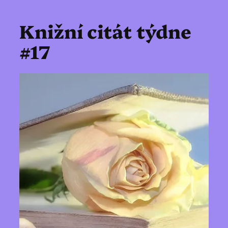
Knižní citát týdne
#17