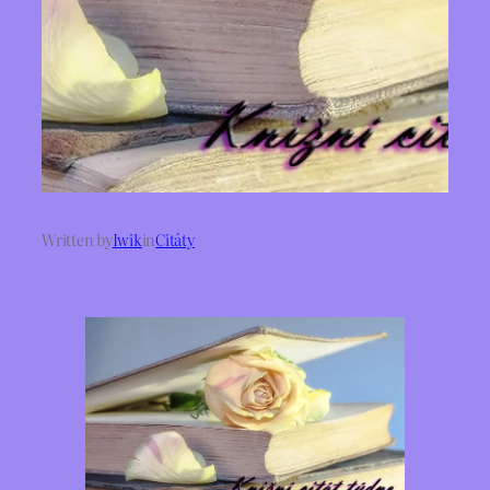
Written by
Iwik
in
Citáty