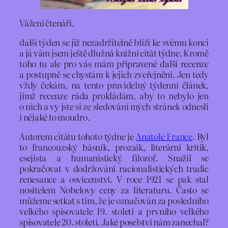
Vážení čtenáři,
další týden se již nezadržitelně blíží ke svému konci
a já vám jsem ještě dlužná knižní citát týdne. Kromě
toho tu ale pro vás mám připravené další recenze
a postupně se chystám k jejich zveřejnění. Jen tedy
vždy čekám, na tento pravidelný týdenní článek,
jímž recenze ráda prokládám, aby to nebylo jen
o nich a vy jste si ze sledování mých stránek odnesli
i nějaké to moudro.
Autorem citátu tohoto týdne je
Anatole France
. Byl
to francouzský básník, prozaik, literární kritik,
esejista a humanistický filozof. Snažil se
pokračovat v dodržování racionalistických tradic
renesance a osvícenství. V roce 1921 se pak stal
nositelem Nobelovy ceny za literaturu. Často se
můžeme setkat s tím, že je označován za posledního
velkého spisovatele 19. století a prvního velkého
spisovatele 20. století. Jaké poselství nám zanechal?