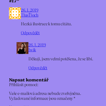
#17”
26. 1. 2019
TlusŤjoch
Hezká ilustrace k tomu citátu.
Odpovědět
26. 1. 2019
Iwik
Děkuji, jsem velmi potěšena, že se líbí.
Odpovědět
Napsat komentář
Přihlásit pomocí:
Vaše e-mailová adresa nebude zveřejněna.
Vyžadované informace jsou označeny
*