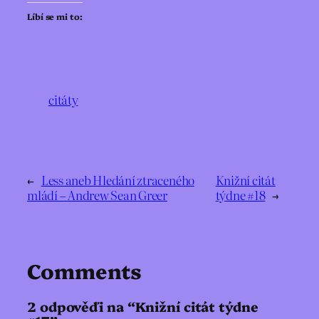
Líbí se mi to:
citáty
←
Less aneb Hledání ztraceného
Knižní citát
mládí – Andrew Sean Greer
týdne #18
→
Comments
2 odpověďi na “Knižní citát týdne