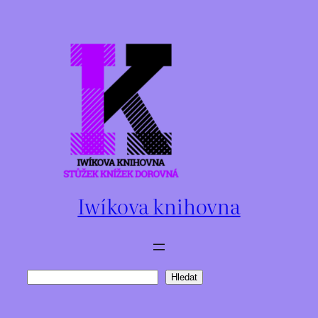
Přeskočit
na
obsah
Iwíkova knihovna
Hledat
Hledat