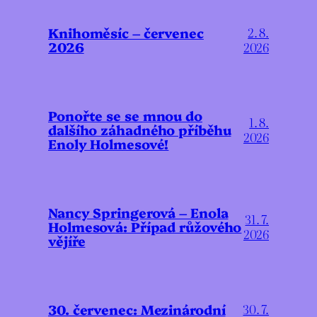
Knihoměsíc – červenec
2. 8.
2026
2026
Ponořte se se mnou do
1. 8.
dalšího záhadného příběhu
2026
Enoly Holmesové!
Nancy Springerová – Enola
31. 7.
Holmesová: Případ růžového
2026
vějíře
30. červenec: Mezinárodní
30. 7.