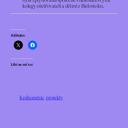
kolegy ošetřovateli a dětmi z Bielostoku.
Sdílejte:
Líbí se mi to:
Knihoměsíc
projekty