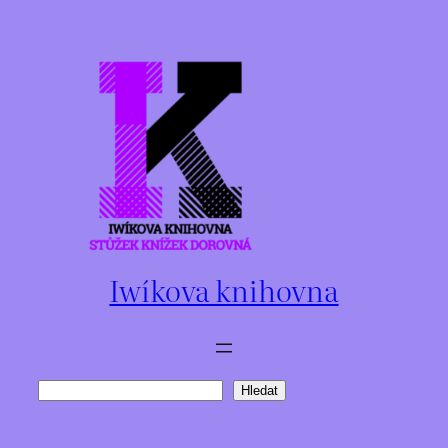
Přeskočit
na
obsah
Iwíkova knihovna
Hledat
Hledat