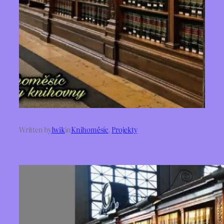
Written by
Iwik
in
Knihoměsíc
, 
Projekty