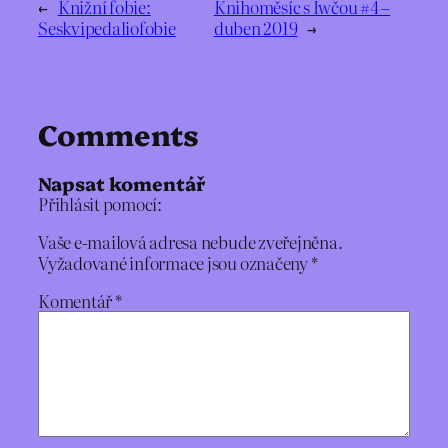
←
Knižní fobie:
Knihoměsíc s Iwčou #4 –
Seskvipedaliofobie
duben 2019
→
Comments
Napsat komentář
Přihlásit pomocí:
Vaše e-mailová adresa nebude zveřejněna.
Vyžadované informace jsou označeny
*
Komentář
*