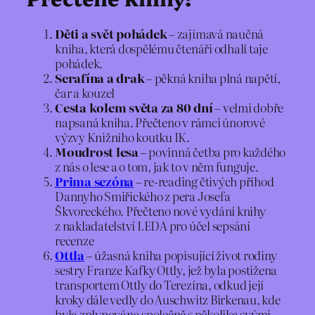
Děti a svět pohádek
– zajímavá naučná
kniha, která dospělému čtenáři odhalí taje
pohádek.
Serafína a drak
– pěkná kniha plná napětí,
čar a kouzel
Cesta kolem světa za 80 dní
– velmi dobře
napsaná kniha. Přečteno v rámci únorové
výzvy Knižního koutku IK.
Moudrost lesa
– povinná četba pro každého
z nás o lese a o tom, jak to v něm funguje.
Prima sezóna
– re-reading čtivých příhod
Dannyho Smiřického z pera Josefa
Škvoreckého. Přečteno nové vydání knihy
z nakladatelství LEDA pro účel sepsání
recenze
Ottla
– úžasná kniha popisující život rodiny
sestry Franze Kafky Ottly, jež byla postižena
transportem Ottly do Terezína, odkud její
kroky dále vedly do Auschwitz Birkenau, kde
byla zplynována společně s několika svými