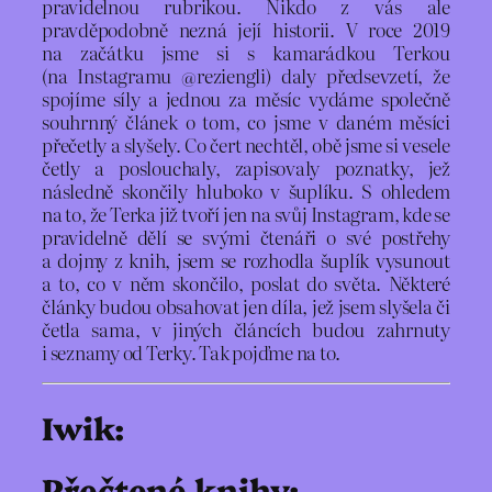
pravidelnou rubrikou. Nikdo z vás ale
pravděpodobně nezná její historii. V roce 2019
na začátku jsme si s kamarádkou Terkou
(na Instagramu @reziengli) daly předsevzetí, že
spojíme síly a jednou za měsíc vydáme společně
souhrnný článek o tom, co jsme v daném měsíci
přečetly a slyšely. Co čert nechtěl, obě jsme si vesele
četly a poslouchaly, zapisovaly poznatky, jež
následně skončily hluboko v šuplíku. S ohledem
na to, že Terka již tvoří jen na svůj Instagram, kde se
pravidelně dělí se svými čtenáři o své postřehy
a dojmy z knih, jsem se rozhodla šuplík vysunout
a to, co v něm skončilo, poslat do světa. Některé
články budou obsahovat jen díla, jež jsem slyšela či
četla sama, v jiných článcích budou zahrnuty
i seznamy od Terky. Tak pojďme na to.
Iwik:
Přečtené knihy: