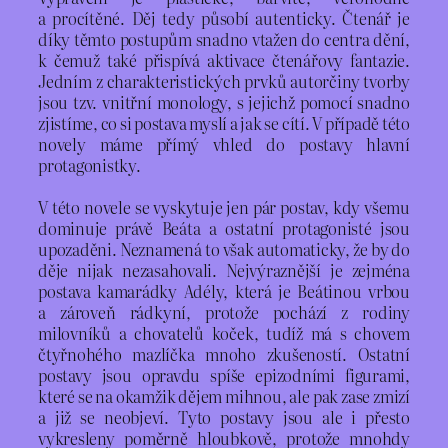
a procítěné. Děj tedy působí autenticky. Čtenář je
díky těmto postupům snadno vtažen do centra dění,
k čemuž také přispívá aktivace čtenářovy fantazie.
Jedním z charakteristických prvků autorčiny tvorby
jsou tzv. vnitřní monology, s jejichž pomocí snadno
zjistíme, co si postava myslí a jak se cítí. V případě této
novely máme přímý vhled do postavy hlavní
protagonistky.
V této novele se vyskytuje jen pár postav, kdy všemu
dominuje právě Beáta a ostatní protagonisté jsou
upozaděni. Neznamená to však automaticky, že by do
děje nijak nezasahovali. Nejvýraznější je zejména
postava kamarádky Adély, která je Beátinou vrbou
a zároveň rádkyní, protože pochází z rodiny
milovníků a chovatelů koček, tudíž má s chovem
čtyřnohého mazlíčka mnoho zkušeností. Ostatní
postavy jsou opravdu spíše epizodními figurami,
které se na okamžik dějem mihnou, ale pak zase zmizí
a již se neobjeví. Tyto postavy jsou ale i přesto
vykresleny poměrně hloubkově, protože mnohdy