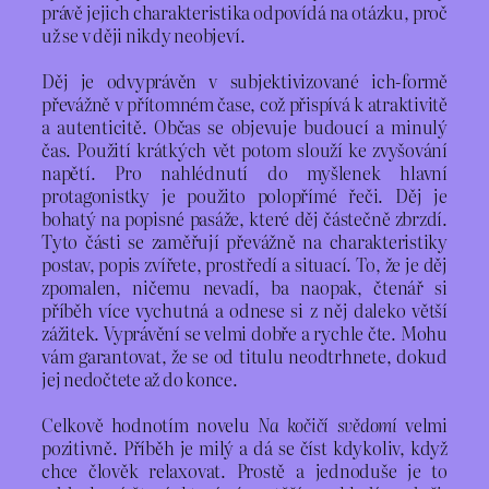
právě jejich charakteristika odpovídá na otázku, proč
už se v ději nikdy neobjeví.
Děj je odvyprávěn v subjektivizované ich-formě
převážně v přítomném čase, což přispívá k atraktivitě
a autenticitě. Občas se objevuje budoucí a minulý
čas. Použití krátkých vět potom slouží ke zvyšování
napětí. Pro nahlédnutí do myšlenek hlavní
protagonistky je použito polopřímé řeči. Děj je
bohatý na popisné pasáže, které děj částečně zbrzdí.
Tyto části se zaměřují převážně na charakteristiky
postav, popis zvířete, prostředí a situací. To, že je děj
zpomalen, ničemu nevadí, ba naopak, čtenář si
příběh více vychutná a odnese si z něj daleko větší
zážitek. Vyprávění se velmi dobře a rychle čte. Mohu
vám garantovat, že se od titulu neodtrhnete, dokud
jej nedočtete až do konce.
Celkově hodnotím novelu
Na kočičí svědomí
velmi
pozitivně. Příběh je milý a dá se číst kdykoliv, když
chce člověk relaxovat. Prostě a jednoduše je to