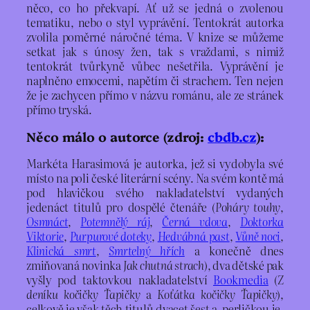
něco, co ho překvapí. Ať už se jedná o zvolenou
tematiku, nebo o styl vyprávění. Tentokrát autorka
zvolila poměrné náročné téma. V knize se můžeme
setkat jak s únosy žen, tak s vraždami, s nimiž
tentokrát tvůrkyně vůbec nešetřila. Vyprávění je
naplněno emocemi, napětím či strachem. Ten nejen
že je zachycen přímo v názvu románu, ale ze stránek
přímo tryská.
Něco málo o autorce (zdroj:
cbdb.cz
):
Markéta Harasimová je autorka, jež si vydobyla své
místo na poli české literární scény. Na svém kontě má
pod hlavičkou svého nakladatelství vydaných
jedenáct titulů pro dospělé čtenáře (
Poháry touhy
,
Osmnáct
,
Potemnělý ráj
,
Černá vdova
,
Doktorka
Viktorie
,
Purpurové doteky
,
Hedvábná past
,
Vůně noci
,
Klinická smrt
,
Smrtelný hřích
a konečně dnes
zmiňovaná novinka
Jak chutná strach
), dva dětské pak
vyšly pod taktovkou nakladatelství
Bookmedia
(
Z
deníku kočičky Ťapičky
a
Koťátka kočičky Ťapičky
),
celkově je však těch titulů dvacet šest a perličkou je,