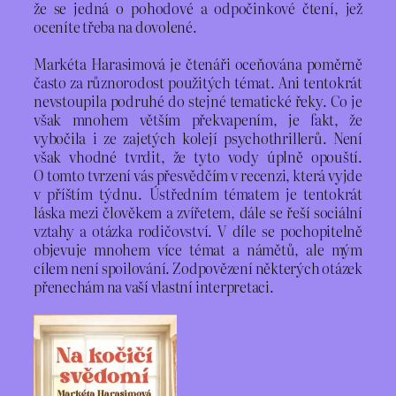
že se jedná o pohodové a odpočinkové čtení, jež
oceníte třeba na dovolené.
Markéta Harasimová je čtenáři oceňována poměrně
často za různorodost použitých témat. Ani tentokrát
nevstoupila podruhé do stejné tematické řeky. Co je
však mnohem větším překvapením, je fakt, že
vybočila i ze zajetých kolejí psychothrillerů. Není
však vhodné tvrdit, že tyto vody úplně opouští.
O tomto tvrzení vás přesvědčím v recenzi, která vyjde
v příštím týdnu. Ústředním tématem je tentokrát
láska mezi člověkem a zvířetem, dále se řeší sociální
vztahy a otázka rodičovství. V díle se pochopitelně
objevuje mnohem více témat a námětů, ale mým
cílem není spoilování. Zodpovězení některých otázek
přenechám na vaší vlastní interpretaci.