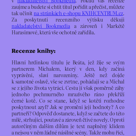
v
nakladatelství Bookmedia
. Pokud vás recenze
zaujme a budete si chtít titul pořídit a přečíst, můžete
tak učinit
na stránkách e-shopu KNIHCENTRUM.cz
.
Za poskytnutí recenzního výtisku děkuji
nakladatelství Bookmedia
a zároveň i Markétě
Harasimové, která vše ochotně zařídila.
Recenze knihy:
Hlavní hrdinkou titulu je Beáta, jež žije se svým
partnerem Michalem, který v den, kdy začíná
vyprávění, slaví narozeniny. Ještě než dojde
k samotné oslavě, vše se zvrtne, pohádají se a Michal
se z jejího života vytrácí. Cestu jí však poměrně záhy
jednoho pochmurného mrazivého ráno překříží
černé kotě. Co se stane, když se kotěti rozhodne
poskytnout azyl? Jak se promění její hodnoty? A co
partneři? Odpověď dostanete, když se začtete do této
milé, strhující, poutavé a zároveň čtivé novely. Oproti
autorčiným dalším dílům je text naplněný klidem
a nejsou v něm žádné násilné scény. Takže mohu říci,