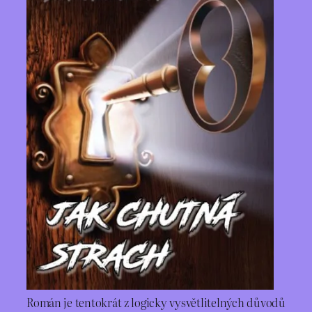
Román je tentokrát z logicky vysvětlitelných důvodů