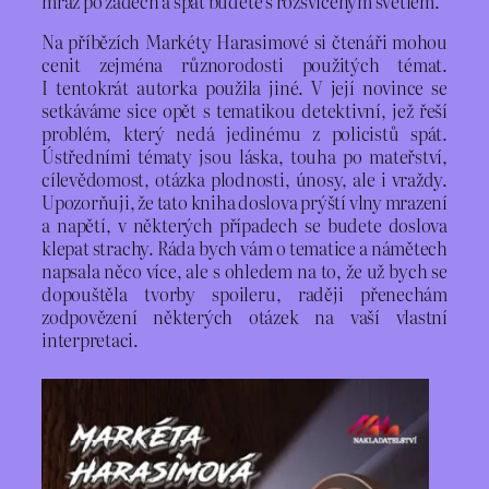
mráz po zádech a spát budete s rozsvíceným světlem.
Na příbězích Markéty Harasimové si čtenáři mohou
cenit zejména různorodosti použitých témat.
I tentokrát autorka použila jiné. V její novince se
setkáváme sice opět s tematikou detektivní, jež řeší
problém, který nedá jedinému z policistů spát.
Ústředními tématy jsou láska, touha po mateřství,
cílevědomost, otázka plodnosti, únosy, ale i vraždy.
Upozorňuji, že tato kniha doslova prýští vlny mrazení
a napětí, v některých případech se budete doslova
klepat strachy. Ráda bych vám o tematice a námětech
napsala něco více, ale s ohledem na to, že už bych se
dopouštěla tvorby spoileru, raději přenechám
zodpovězení některých otázek na vaší vlastní
interpretaci.