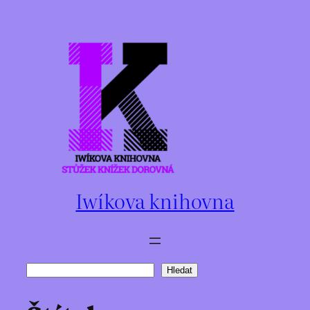
Přeskočit
na
obsah
Iwíkova knihovna
Hledat
Hledat