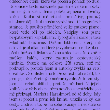
oddechové čtení, které vás potěší a pohladí po duši.
Dokonce v textu naleznete poměrně velké množství
humorných scén. Téma potěší zejména milovníky
koček. Kniha si mě získala pro čtivý, poutavý
a laskavý děj. Titul musím vyzdvihnout i po grafické
stránce. Je použito přiměřeně velké patkové písmo,
které vede oči po řádcích. Nadpisy jsou psané
bezpatkovými kapitálkami. Typografie a sazba je také
zvládnutá bravurně. Dalším faktorem, který mě
oslovil, je obálka, na které je vyobrazeno velké okno,
před nímž sedí dívka s kočkou a hledí ven. Na okně je
zavěšen balón, který zastupuje cestovatelský
instinkt. Svazek má celkově 258 stran, což mě
překvapilo, protože jsem u autorky zvyklá na větší
obsáhlost. S ohledem na to, že se text dobře četl, tak
jsem jej měla přečtený poměrně rychle. Autorčin styl
jsem si velmi oblíbila, protože mě baví. V jejích
knihách se vždy objeví něco nového a neotřelého, co
mě překvapí. Markéta Harasimová od té doby, kdy
jsem si přečetla první její knihu, urazila velký kus
cesty. Obdivuji to, že na sobě pracuje a neustále se
posouvá kupředu. Z četby jsem si odnesla milý