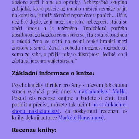
doslova strčí hlavu do oprátky. Nebezpečná skupina
zabijáků, které policie už mnoho měsíců nemůže přijít
na kobylku, je totiž všetečné reportérce v patách… Dřív,
než Evě dojde, že jí hrozí smrtelné nebezpečí, stává se
obětí únosu a je uvězněna. Tvrdohlavá potřeba
dosáhnout za každou cenu svého se jí tak stává osudnou
a mladá žena se ocitá na velmi tenké hranici mezi
životem a smrtí. Ztratí svobodu i možnost rozhodovat
sama za sebe, a přijde taky o důstojnost. Jediné, co jí
zůstává, je ochromující strach.“
Základní informace o knize:
Psychologický thriller pro ženy s názvem
Jak chutná
strach
vychází právě dnes v
nakladatelství MaHa
.
Pokud vás recenze zaujme a budete si chtít titul
pořídit a přečíst, můžete tak učinit
na stránkách e-
shopu nakladatelství
. Za poskytnutí recenzní e-
knihy děkuji autorce
Markétě Harasimové
.
Recenze knihy: