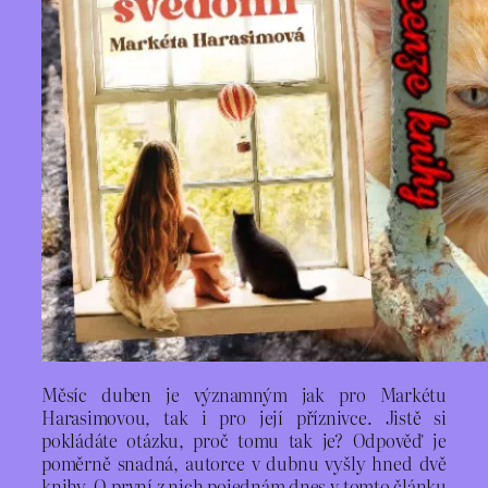
Měsíc duben je významným jak pro Markétu
Harasimovou, tak i pro její příznivce. Jistě si
pokládáte otázku, proč tomu tak je? Odpověď je
poměrně snadná, autorce v dubnu vyšly hned dvě
knihy. O první z nich pojednám dnes v tomto článku