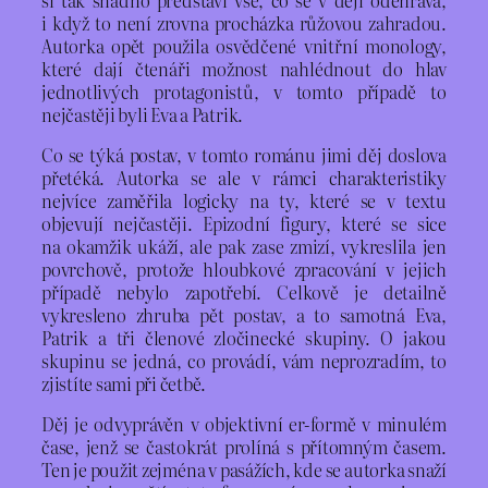
i když to není zrovna procházka růžovou zahradou.
Autorka opět použila osvědčené vnitřní monology,
které dají čtenáři možnost nahlédnout do hlav
jednotlivých protagonistů, v tomto případě to
nejčastěji byli Eva a Patrik.
Co se týká postav, v tomto románu jimi děj doslova
přetéká. Autorka se ale v rámci charakteristiky
nejvíce zaměřila logicky na ty, které se v textu
objevují nejčastěji. Epizodní figury, které se sice
na okamžik ukáží, ale pak zase zmizí, vykreslila jen
povrchově, protože hloubkové zpracování v jejich
případě nebylo zapotřebí. Celkově je detailně
vykresleno zhruba pět postav, a to samotná Eva,
Patrik a tři členové zločinecké skupiny. O jakou
skupinu se jedná, co provádí, vám neprozradím, to
zjistíte sami při četbě.
Děj je odvyprávěn v objektivní er-formě v minulém
čase, jenž se častokrát prolíná s přítomným časem.
Ten je použit zejména v pasážích, kde se autorka snaží