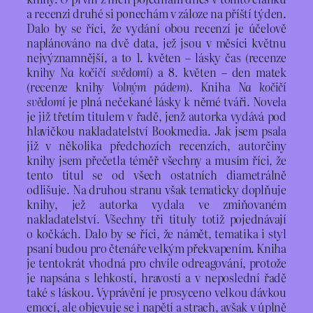
a recenzi druhé si ponechám v záloze na příští týden.
Dalo by se říci, že vydání obou recenzí je účelově
naplánováno na dvě data, jež jsou v měsíci květnu
nejvýznamnější, a to 1. květen – lásky čas (recenze
knihy
Na kočičí svědomí
) a 8. květen – den matek
(recenze knihy
Volným pádem
). Kniha
Na kočičí
svědomí
je plná nečekané lásky k němé tváři. Novela
je již třetím titulem v řadě, jenž autorka vydává pod
hlavičkou nakladatelství Bookmedia. Jak jsem psala
již v několika předchozích recenzích, autorčiny
knihy jsem přečetla téměř všechny a musím říci, že
tento titul se od všech ostatních diametrálně
odlišuje. Na druhou stranu však tematicky doplňuje
knihy, jež autorka vydala ve zmiňovaném
nakladatelství. Všechny tři tituly totiž pojednávají
o kočkách. Dalo by se říci, že námět, tematika i styl
psaní budou pro čtenáře velkým překvapením. Kniha
je tentokrát vhodná pro chvíle odreagování, protože
je napsána s lehkostí, hravostí a v neposlední řadě
také s láskou. Vyprávění je prosyceno velkou dávkou
emocí, ale objevuje se i napětí a strach, avšak v úplně