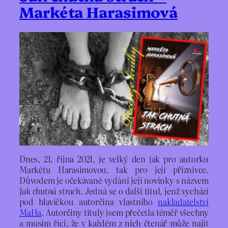
Markéta Harasimová
Dnes, 21. října 2021, je velký den jak pro autorku
Markétu Harasimovou, tak pro její příznivce.
Důvodem je očekávané vydání její novinky s názvem
Jak chutná strach
. Jedná se o další titul, jenž vychází
pod hlavičkou autorčina vlastního
nakladatelství
MaHa
. Autorčiny tituly jsem přečetla téměř všechny
a musím říci, že v každém z nich čtenář může najít