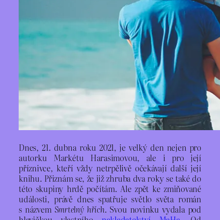
Dnes, 21. dubna roku 2021, je velký den nejen pro
autorku Markétu Harasimovou, ale i pro její
příznivce, kteří vždy netrpělivě očekávají další její
knihu. Přiznám se, že již zhruba dva roky se také do
této skupiny hrdě počítám. Ale zpět ke zmiňované
události, právě dnes spatřuje světlo světa román
s názvem
Smrtelný hřích
. Svou novinku vydala pod
hlavičkou vlastního
nakladatelství MaHa
. Od