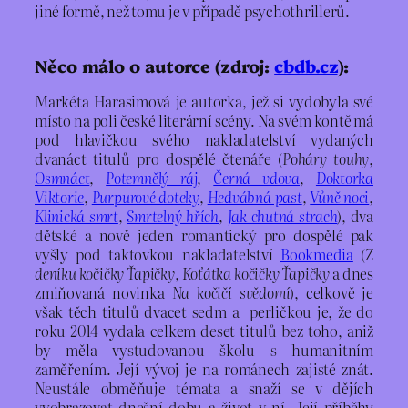
jiné formě, než tomu je v případě psychothrillerů.
Něco málo o autorce (zdroj:
cbdb.cz
):
Markéta Harasimová je autorka, jež si vydobyla své
místo na poli české literární scény. Na svém kontě má
pod hlavičkou svého nakladatelství vydaných
dvanáct titulů pro dospělé čtenáře (
Poháry touhy
,
Osmnáct
,
Potemnělý ráj
,
Černá vdova
,
Doktorka
Viktorie
,
Purpurové doteky
,
Hedvábná past
,
Vůně noci
,
Klinická smrt
,
Smrtelný hřích
,
Jak chutná strach
), dva
dětské a nově jeden romantický pro dospělé pak
vyšly pod taktovkou nakladatelství
Bookmedia
(
Z
deníku kočičky Ťapičky
,
Koťátka kočičky Ťapičky
a dnes
zmiňovaná novinka
Na kočičí svědomí
), celkově je
však těch titulů dvacet sedm a perličkou je, že do
roku 2014 vydala celkem deset titulů bez toho, aniž
by měla vystudovanou školu s humanitním
zaměřením. Její vývoj je na románech zajisté znát.
Neustále obměňuje témata a snaží se v dějích
vyobrazovat dnešní dobu a život v ní. Její příběhy