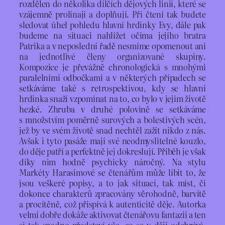
rozdělen do několika dílčích dějových linií, které se
vzájemně prolínají a doplňují. Při čtení tak budete
sledovat úhel pohledu hlavní hrdinky Evy, dále pak
budeme na situaci nahlížet očima jejího bratra
Patrika a v neposlední řadě nesmíme opomenout ani
na jednotlivé členy organizované skupiny.
Kompozice je převážně chronologická s mnohými
paralelními odbočkami a v některých případech se
setkáváme také s retrospektivou, kdy se hlavní
hrdinka snaží vzpomínat na to, co bylo v jejím životě
hezké. Zhruba v druhé polovině se setkáváme
s množstvím poměrně surových a bolestivých scén,
jež by ve svém životě snad nechtěl zažít nikdo z nás.
Avšak i tyto pasáže mají své neodmyslitelné kouzlo,
do děje patří a perfektně jej dokreslují. Příběh je však
díky nim hodně psychicky náročný. Na stylu
Markéty Harasimové se čtenářům může líbit to, že
jsou veškeré popisy, a to jak situací, tak míst, či
dokonce charakterů zpracovány věrohodně, barvitě
a procítěně, což přispívá k autenticitě děje. Autorka
velmi dobře dokáže aktivovat čtenářovu fantazii a ten
si tak snadno představí vše, co se v ději odehrává,