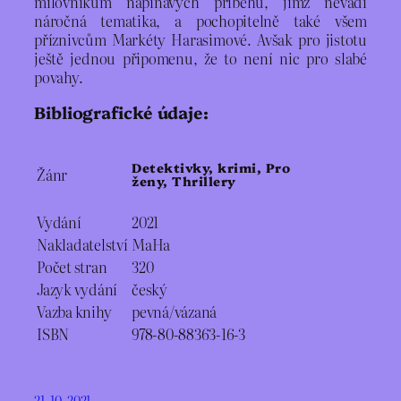
milovníkům napínavých příběhů, jimž nevadí
náročná tematika, a pochopitelně také všem
příznivcům Markéty Harasimové. Avšak pro jistotu
ještě jednou připomenu, že to není nic pro slabé
povahy.
Bibliografické údaje:
Detektivky, krimi, Pro
Žánr
ženy, Thrillery
Vydání
2021
Nakladatelství
MaHa
Počet stran
320
Jazyk vydání
český
Vazba knihy
pevná/vázaná
ISBN
978-80-88363-16-3
21. 10. 2021