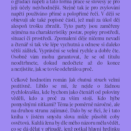
o gradaci napětí a tato forma práce se slovesy je pro
její účely nejvhodnější. Stejně tak je pro zvyšování
napětí používáno přímé a polopřímé řeči. V ději se
objevují ale také popisné části, jež mají za úkol děj
alespoň trošku zbrzdit. Tyto party jsou zaměřeny
zejména na charakteristiky postav, popisy prostředí,
situací či prostředí. Zpomalení děje ničemu nevadí
a čtenář si tak vše lépe vychutná a odnese si daleko
větší zážitek. Vyprávění se velmi rychle a dobře čte.
Osobně vám mohu garantovat, že se od titulu
neodtrhnete, dokud nedočtete až do konce
a nezjistíte, jak se to vše odehrálo a proč.
Celkově hodnotím román
Jak chutná strach
velmi
pozitivně. Líbilo se mi, že nejde o žádnou
rychlokvašku, kde bychom jako čtenáři od poloviny
věděli, kdo a proč za vším stojí. Kdo hýbe
pomyslnými nitkami? Téma je poměrně náročné, ale
na druhou stranu zajímavé. Dalo by se říci, že i tato
kniha v jistém smyslu slova může působit coby
osvětová. Každá žena by dle mého názoru měla vědět,
co se dá dělat v případě, jenž potkal hlavní hrdinku