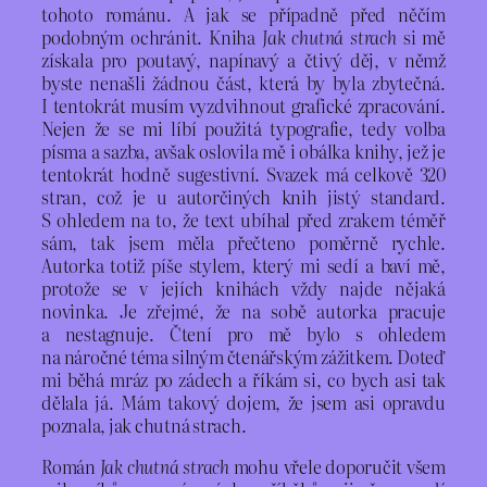
tohoto románu. A jak se případně před něčím
podobným ochránit. Kniha
Jak chutná strach
si mě
získala pro poutavý, napínavý a čtivý děj, v němž
byste nenašli žádnou část, která by byla zbytečná.
I tentokrát musím vyzdvihnout grafické zpracování.
Nejen že se mi líbí použitá typografie, tedy volba
písma a sazba, avšak oslovila mě i obálka knihy, jež je
tentokrát hodně sugestivní. Svazek má celkově 320
stran, což je u autorčiných knih jistý standard.
S ohledem na to, že text ubíhal před zrakem téměř
sám, tak jsem měla přečteno poměrně rychle.
Autorka totiž píše stylem, který mi sedí a baví mě,
protože se v jejích knihách vždy najde nějaká
novinka. Je zřejmé, že na sobě autorka pracuje
a nestagnuje. Čtení pro mě bylo s ohledem
na náročné téma silným čtenářským zážitkem. Doteď
mi běhá mráz po zádech a říkám si, co bych asi tak
dělala já. Mám takový dojem, že jsem asi opravdu
poznala, jak chutná strach.
Román
Jak chutná strach
mohu vřele doporučit všem