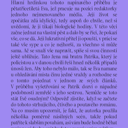
Hlavní hrdinkou tohoto napínavého příběhu je
pětatřicetiletá Eva, jež pracuje na pozici redaktorky
jednoho nejmenovaného média. Její život se
zpočátku zdá idylický, tedy aspoň do chvíle, než si
uvědomí, že jí tikají biologické hodiny. V této věci
začne jednat na vlastní pěst a dalo by se říci, že pokazí
vše, co se dá. Její lukrativní přítel ji opouští, v práci se
také vše sype a co je nejhorší, za všechno si může
sama. Ač se snaží vše napravit, spíše si svou činností
ještě ubližuje. Tato žena má bratra Patrika, který je
policistou a v danou chvíli řeší hned několik případů
únosů žen. Aby toho nebylo málo, tak se Eva namane
u ohledávání místa činu jedné vraždy a rozhodne se
o tomto pojednat v jednom ze svých článků.
V průběhu vyšetřování se Patrik dozví o nápadné
podobnosti zemřelé s jeho sestrou. Nemůže se toto
stát Evě osudným? Odpověď zjistíte, když se začtete
do tohoto strhujícího, čtivého a poutavého románu.
Na co musím upozornit, je fakt, že autorka použila
několika poměrně násilných scén, takže pokud
patříte k slabším povahám, asi vám bude hodně běhat