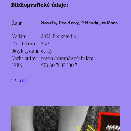
Bibliografické údaje:
Žánr
Novely, Pro ženy, Příroda, zvířata
Vydání
2022, Bookmedia
Počet stran
260
Jazyk vydání
český
Vazba knihy
pevná / vázaná s přebalem
ISBN
978-80-7639-130-7
1. 5. 2022