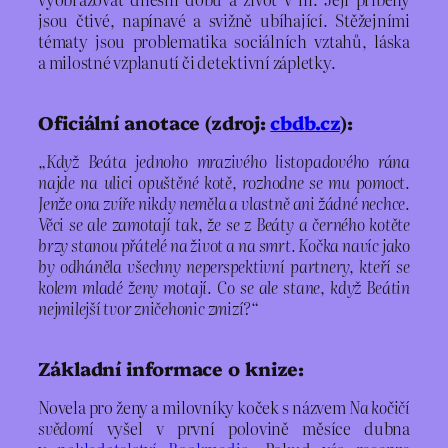
jsou čtivé, napínavé a svižně ubíhající. Stěžejními
tématy jsou problematika sociálních vztahů, láska
a milostné vzplanutí či detektivní zápletky.
Oficiální anotace (zdroj:
cbdb.cz
):
„Když Beáta jednoho mrazivého listopadového rána
najde na ulici opuštěné kotě, rozhodne se mu pomoct.
Jenže ona zvíře nikdy neměla a vlastně ani žádné nechce.
Věci se ale zamotají tak, že se z Beáty a černého kotěte
brzy stanou přátelé na život a na smrt. Kočka navíc jako
by odháněla všechny neperspektivní partnery, kteří se
kolem mladé ženy motají. Co se ale stane, když Beátin
nejmilejší tvor zničehonic zmizí?“
Základní informace o knize:
Novela pro ženy a milovníky koček s názvem
Na kočičí
svědomí
vyšel v první polovině měsíce dubna