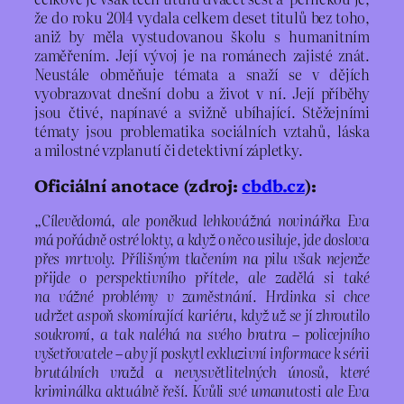
že do roku 2014 vydala celkem deset titulů bez toho,
aniž by měla vystudovanou školu s humanitním
zaměřením. Její vývoj je na románech zajisté znát.
Neustále obměňuje témata a snaží se v dějích
vyobrazovat dnešní dobu a život v ní. Její příběhy
jsou čtivé, napínavé a svižně ubíhající. Stěžejními
tématy jsou problematika sociálních vztahů, láska
a milostné vzplanutí či detektivní zápletky.
Oficiální anotace (zdroj:
cbdb.cz
):
„Cílevědomá, ale poněkud lehkovážná novinářka Eva
má pořádně ostré lokty, a když o něco usiluje, jde doslova
přes mrtvoly. Přílišným tlačením na pilu však nejenže
přijde o perspektivního přítele, ale zadělá si také
na vážné problémy v zaměstnání. Hrdinka si chce
udržet aspoň skomírající kariéru, když už se jí zhroutilo
soukromí, a tak naléhá na svého bratra – policejního
vyšetřovatele – aby jí poskytl exkluzivní informace k sérii
brutálních vražd a nevysvětlitelných únosů, které
kriminálka aktuálně řeší. Kvůli své umanutosti ale Eva