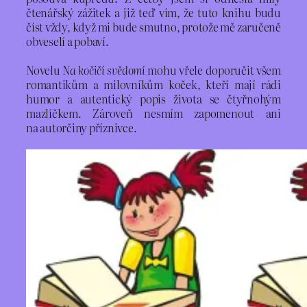
čtenářský zážitek a již teď vím, že tuto knihu budu
číst vždy, když mi bude smutno, protože mě zaručeně
obveselí a pobaví.
Novelu
Na kočičí svědomí
mohu vřele doporučit všem
romantikům a milovníkům koček, kteří mají rádi
humor a autentický popis života se čtyřnohým
mazlíčkem. Zároveň nesmím zapomenout ani
na autorčiny příznivce.